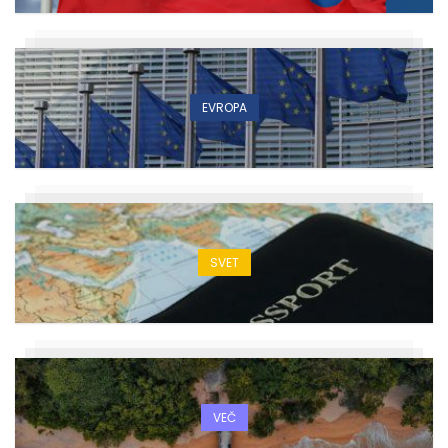
EVROPA
SVET
VEČ