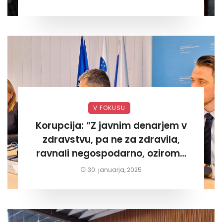
V FOKUSU
Korupcija: “Z javnim denarjem v
zdravstvu, pa ne za zdravila,
ravnali negospodarno, oziroma
za lastni žep. Tokrat na Žalskem«
30. januarja, 2025