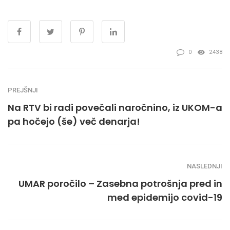
0
2438
PREJŠNJI
Na RTV bi radi povečali naročnino, iz UKOM-a
pa hočejo (še) več denarja!
NASLEDNJI
UMAR poročilo – Zasebna potrošnja pred in
med epidemijo covid-19