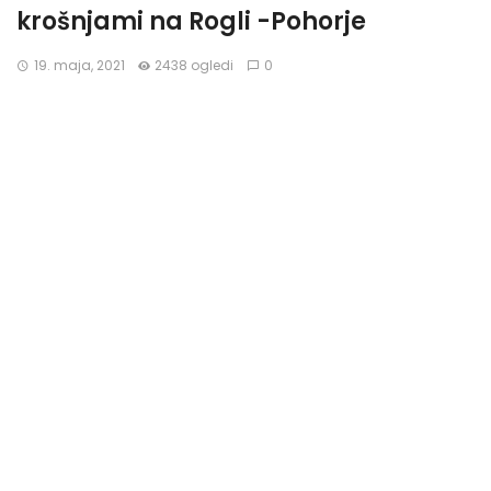
krošnjami na Rogli -Pohorje
19. maja, 2021
2438 ogledi
0