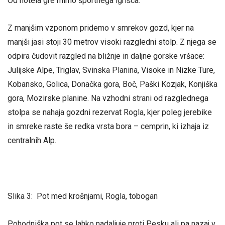
Od hotela gre mimo športnega igrišča.
Z manjšim vzponom pridemo v smrekov gozd, kjer na
manjši jasi stoji 30 metrov visoki razgledni stolp. Z njega se
odpira čudovit razgled na bližnje in daljne gorske vršace:
Julijske Alpe, Triglav, Svinska Planina, Visoke in Nizke Ture,
Kobansko, Golica, Donačka gora, Boč, Paški Kozjak, Konjiška
gora, Mozirske planine. Na vzhodni strani od razglednega
stolpa se nahaja gozdni rezervat Rogla, kjer poleg jerebike
in smreke raste še redka vrsta bora – cemprin, ki izhaja iz
centralnih Alp.
Slika 3: Pot med krošnjami, Rogla, tobogan
Pohodniška pot se lahko nadaljuje proti Pesku ali pa nazaj v