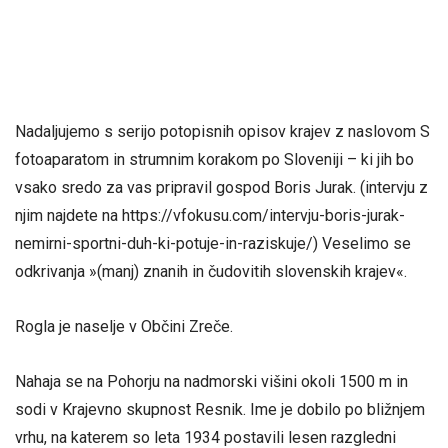
Nadaljujemo s serijo potopisnih opisov krajev z naslovom S
fotoaparatom in strumnim korakom po Sloveniji – ki jih bo
vsako sredo za vas pripravil gospod Boris Jurak. (intervju z
njim najdete na https://vfokusu.com/intervju-boris-jurak-
nemirni-sportni-duh-ki-potuje-in-raziskuje/) Veselimo se
odkrivanja »(manj) znanih in čudovitih slovenskih krajev«.
Rogla je naselje v Občini Zreče.
Nahaja se na Pohorju na nadmorski višini okoli 1500 m in
sodi v Krajevno skupnost Resnik. Ime je dobilo po bližnjem
vrhu, na katerem so leta 1934 postavili lesen razgledni