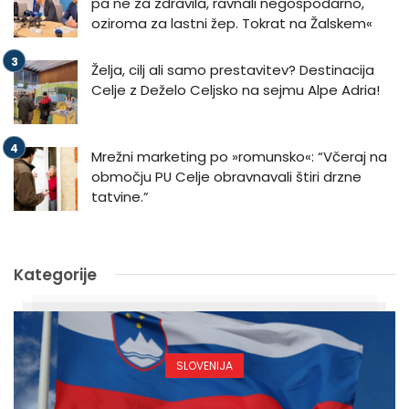
pa ne za zdravila, ravnali negospodarno,
oziroma za lastni žep. Tokrat na Žalskem«
Želja, cilj ali samo prestavitev? Destinacija
Celje z Deželo Celjsko na sejmu Alpe Adria!
Mrežni marketing po »romunsko«: “Včeraj na
območju PU Celje obravnavali štiri drzne
tatvine.”
Kategorije
SLOVENIJA