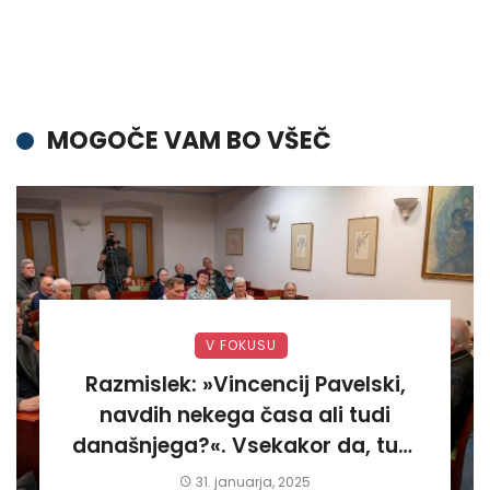
MOGOČE VAM BO VŠEČ
V FOKUSU
Razmislek: »Vincencij Pavelski,
navdih nekega časa ali tudi
današnjega?«. Vsekakor da, tudi
današnjega«
31. januarja, 2025