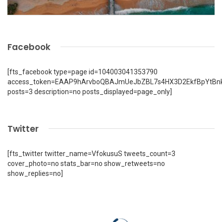
Facebook
[fts_facebook type=page id=104003041353790
access_token=EAAP9hArvboQBAJmUeJbZBL7s4HX3D2EkfBpYtBn
posts=3 description=no posts_displayed=page_only]
Twitter
[fts_twitter twitter_name=VfokusuS tweets_count=3
cover_photo=no stats_bar=no show_retweets=no
show_replies=no]