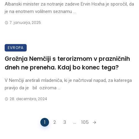
Albanski minister za notranje zadeve Ervin Hoxha je sporočil, da
je na enotnem volilnem seznamu ...
7. januarja, 2025
EVROPA
Grožnja Nemčiji s terorizmom v prazničnih
dneh ne preneha. Kdaj bo konec tega?
V Nemčiji aretirali mladeniča, ki je načrtoval napad, za katerega
pravijo da je bil oziroma ...
28. decembra, 2024
Posts
1
2
3
...
105
navigation