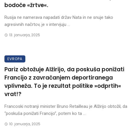
bodoče «žrtve«.
Rusija ne namerava napadati držav Nata in ne snuje tako
agresivnih načrtov, je v intervjuju ...
13. januarja, 2025
EVROPA
Pariz obtožuje Alžirijo, da poskuša ponižati
Francijo z zavračanjem deportiranega
vplivneža. To je rezultat politike »odprtih«
vrat!?
Francoski notranji minister Bruno Retailleau je Alžirijo obtožil, da
“poskuša ponižati Francijo”, potem ko ta ...
10. januarja, 2025