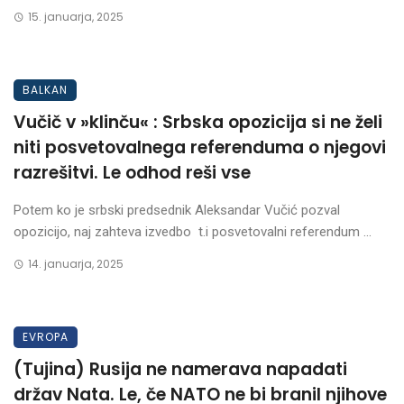
15. januarja, 2025
BALKAN
Vučič v »klinču« : Srbska opozicija si ne želi
niti posvetovalnega referenduma o njegovi
razrešitvi. Le odhod reši vse
Potem ko je srbski predsednik Aleksandar Vučić pozval
opozicijo, naj zahteva izvedbo t.i posvetovalni referendum ...
14. januarja, 2025
EVROPA
(Tujina) Rusija ne namerava napadati
držav Nata. Le, če NATO ne bi branil njihove