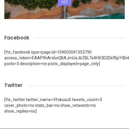
VEČ
Facebook
[fts_facebook type=page id=104003041353790
access_token=EAAP9hArvboQBAJmUeJbZBL7s4HX3D2EkfBpYtBn
posts=3 description=no posts_displayed=page_only]
Twitter
[fts_twitter twitter_name=VfokusuS tweets_count=3
cover_photo=no stats_bar=no show_retweets=no
show_replies=no]