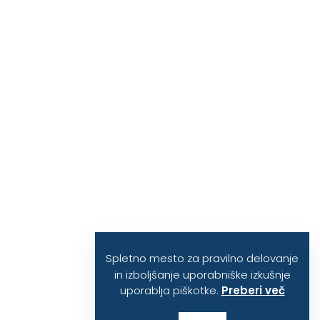
Spletno mesto za pravilno delovanje
in izboljšanje uporabniške izkušnje
uporablja piškotke.
Preberi več