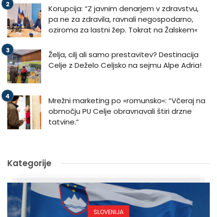
Korupcija: “Z javnim denarjem v zdravstvu,
pa ne za zdravila, ravnali negospodarno,
oziroma za lastni žep. Tokrat na Žalskem«
Želja, cilj ali samo prestavitev? Destinacija
Celje z Deželo Celjsko na sejmu Alpe Adria!
Mrežni marketing po »romunsko«: “Včeraj na
območju PU Celje obravnavali štiri drzne
tatvine.”
Kategorije
SLOVENIJA