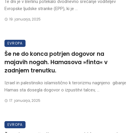
Te dni je v Berlinu potekalo dvodnevno srečanje voditeljev
Evropske ljudske stranke (EPP), ki je ...
19. januarja, 2025
EVROPA
Še ne do konca potrjen dogovor na
majavih nogah. Hamasova »finta« v
zadnjem trenutku.
Izrael in palestinsko islamistično k terorizmu nagnjeno gibanje
Hamas sta dosegla dogovor o izpustitvi talcev, ...
17. januarja, 2025
EVROPA