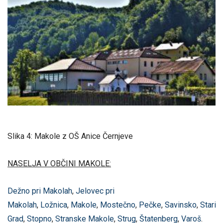
Slika 4: Makole z OŠ Anice Černjeve
NASELJA V OBČINI MAKOLE:
Dežno pri Makolah
,
Jelovec pri
Makolah
,
Ložnica
,
Makole
,
Mostečno
,
Pečke
,
Savinsko
,
Stari
Grad
,
Stopno
,
Stranske Makole
,
Strug
,
Štatenberg
,
Varoš
.