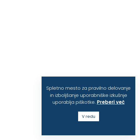
Spletno mesto za pravilno delovanje
in izboljšanje uporabniške izkušnje
uporablja piškotke.
Preberi več
V redu