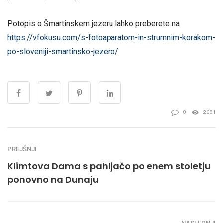
Potopis o Šmartinskem jezeru lahko preberete na
https://vfokusu.com/s-fotoaparatom-in-strumnim-korakom-
po-sloveniji-smartinsko-jezero/
0
2681
PREJŠNJI
Klimtova Dama s pahljačo po enem stoletju
ponovno na Dunaju
NASLEDNJI