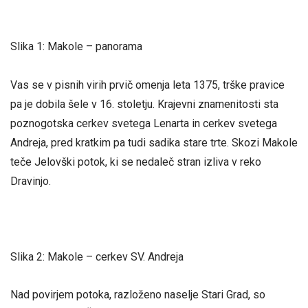
Slika 1: Makole – panorama
Vas se v pisnih virih prvič omenja leta 1375, trške pravice
pa je dobila šele v 16. stoletju. Krajevni znamenitosti sta
poznogotska cerkev svetega Lenarta in cerkev svetega
Andreja, pred kratkim pa tudi sadika stare trte. Skozi Makole
teče Jelovški potok, ki se nedaleč stran izliva v reko
Dravinjo.
Slika 2: Makole – cerkev SV. Andreja
Nad povirjem potoka, razloženo naselje Stari Grad, so