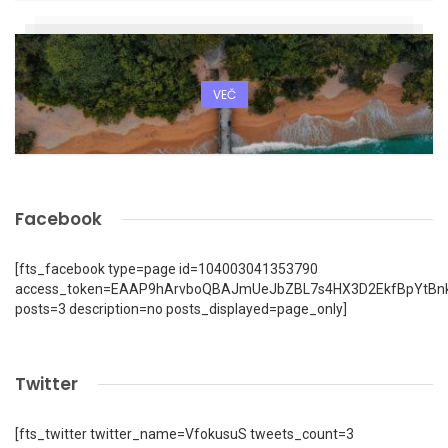
VEČ
Facebook
[fts_facebook type=page id=104003041353790
access_token=EAAP9hArvboQBAJmUeJbZBL7s4HX3D2EkfBpYtBn
posts=3 description=no posts_displayed=page_only]
Twitter
[fts_twitter twitter_name=VfokusuS tweets_count=3