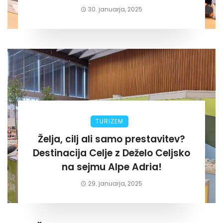
za lastni žep. Tokrat na Žalskem«
30. januarja, 2025
TURIZEM
Želja, cilj ali samo prestavitev?
Destinacija Celje z Deželo Celjsko
na sejmu Alpe Adria!
29. januarja, 2025