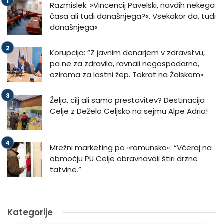
Razmislek: »Vincencij Pavelski, navdih nekega
časa ali tudi današnjega?«. Vsekakor da, tudi
današnjega«
Korupcija: “Z javnim denarjem v zdravstvu,
pa ne za zdravila, ravnali negospodarno,
oziroma za lastni žep. Tokrat na Žalskem«
Želja, cilj ali samo prestavitev? Destinacija
Celje z Deželo Celjsko na sejmu Alpe Adria!
Mrežni marketing po »romunsko«: “Včeraj na
območju PU Celje obravnavali štiri drzne
tatvine.”
Kategorije