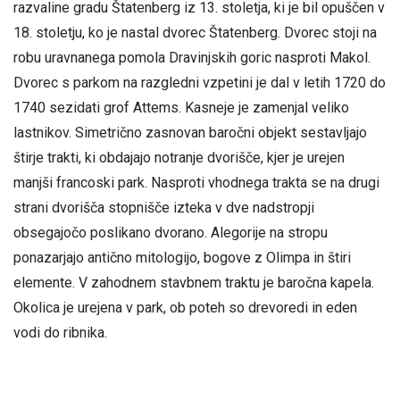
razvaline gradu Štatenberg iz 13. stoletja, ki je bil opuščen v
18. stoletju, ko je nastal dvorec Štatenberg. Dvorec stoji na
robu uravnanega pomola Dravinjskih goric nasproti Makol.
Dvorec s parkom na razgledni vzpetini je dal v letih 1720 do
1740 sezidati grof Attems. Kasneje je zamenjal veliko
lastnikov. Simetrično zasnovan baročni objekt sestavljajo
štirje trakti, ki obdajajo notranje dvorišče, kjer je urejen
manjši francoski park. Nasproti vhodnega trakta se na drugi
strani dvorišča stopnišče izteka v dve nadstropji
obsegajočo poslikano dvorano. Alegorije na stropu
ponazarjajo antično mitologijo, bogove z Olimpa in štiri
elemente. V zahodnem stavbnem traktu je baročna kapela.
Okolica je urejena v park, ob poteh so drevoredi in eden
vodi do ribnika.