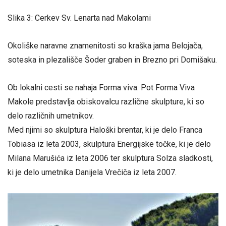
Slika 3: Cerkev Sv. Lenarta nad Makolami
Okoliške naravne znamenitosti so kraška jama Belojača,
soteska in plezališče Šoder graben in Brezno pri Domišaku.
Ob lokalni cesti se nahaja Forma viva. Pot Forma Viva
Makole predstavlja obiskovalcu različne skulpture, ki so
delo različnih umetnikov.
Med njimi so skulptura Haloški brentar, ki je delo Franca
Tobiasa iz leta 2003, skulptura Energijske točke, ki je delo
Milana Marušića iz leta 2006 ter skulptura Solza sladkosti,
ki je delo umetnika Danijela Vrečiča iz leta 2007.