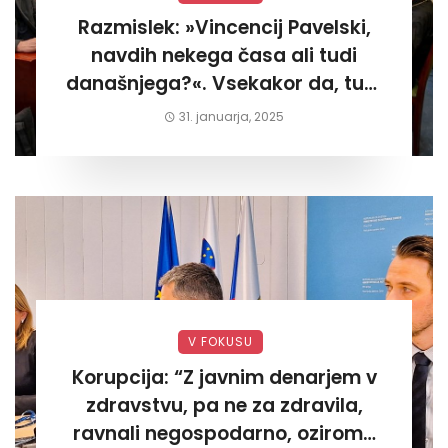
Razmislek: »Vincencij Pavelski,
navdih nekega časa ali tudi
današnjega?«. Vsekakor da, tudi
današnjega«
31. januarja, 2025
V FOKUSU
Korupcija: “Z javnim denarjem v
zdravstvu, pa ne za zdravila,
ravnali negospodarno, oziroma