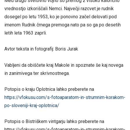
Med drugo svetovno vojno so premog z visoko kalorično
vrednostjo izkoriščali Nemci. Največji razcvet je rudnik
dosegel po letu 1953, ko je ponovno začel delovati pod
imenom Rudnik črnega premoga nato pa so ga po desetih
letih leta 1963 zaprli.
Avtor teksta in fotografij: Boris Jurak
Vabljeni da obiščete kraj Makole in spoznate še kaj novega
in zanimivega ter skrivnostnega.
Potopis o kraju Oplotnica lahko preberete na
https://vfokusu.com/s-fotoaparatom-in-strumnim-korakom-
po-sloveniji-kraj-oplotnica/
Potopis o Bistriškem vintgarju lahko preberete na
https://vfokusu.com/s-fotoaparatom-in-strumnim-korakom-