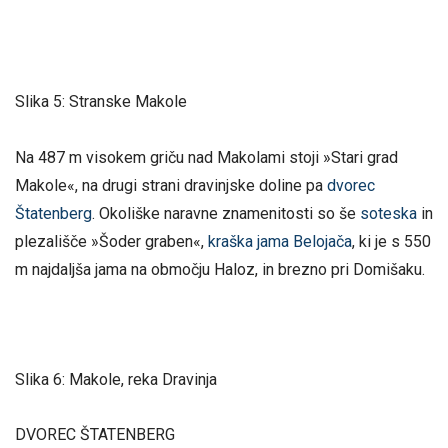
Slika 5: Stranske Makole
Na 487 m visokem griču nad Makolami stoji »Stari grad
Makole«, na drugi strani dravinjske doline pa
dvorec
Štatenberg
. Okoliške naravne znamenitosti so še
soteska
in
plezališče »Šoder graben«,
kraška jama Belojača
, ki je s 550
m najdaljša jama na območju Haloz, in brezno pri Domišaku.
Slika 6: Makole, reka Dravinja
DVOREC ŠTATENBERG