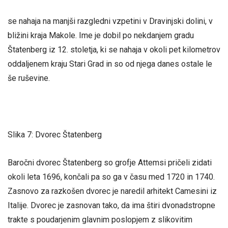
se nahaja na manjši razgledni vzpetini v Dravinjski dolini, v
bližini kraja Makole. Ime je dobil po nekdanjem gradu
Štatenberg iz 12. stoletja, ki se nahaja v okoli pet kilometrov
oddaljenem kraju Stari Grad in so od njega danes ostale le
še ruševine.
Slika 7: Dvorec Štatenberg
Baročni dvorec Štatenberg so grofje Attemsi pričeli zidati
okoli leta 1696, končali pa so ga v času med 1720 in 1740.
Zasnovo za razkošen dvorec je naredil arhitekt Camesini iz
Italije. Dvorec je zasnovan tako, da ima štiri dvonadstropne
trakte s poudarjenim glavnim poslopjem z slikovitim