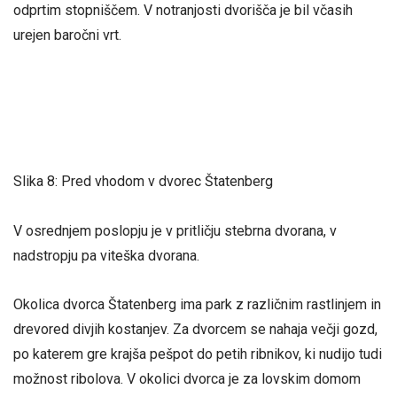
odprtim stopniščem. V notranjosti dvorišča je bil včasih
urejen baročni vrt.
Slika 8: Pred vhodom v dvorec Štatenberg
V osrednjem poslopju je v pritličju stebrna dvorana, v
nadstropju pa viteška dvorana.
Okolica dvorca Štatenberg ima park z različnim rastlinjem in
drevored divjih kostanjev. Za dvorcem se nahaja večji gozd,
po katerem gre krajša pešpot do petih ribnikov, ki nudijo tudi
možnost ribolova. V okolici dvorca je za lovskim domom