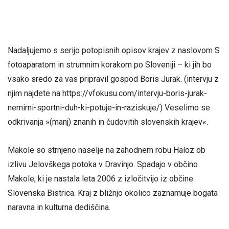
Nadaljujemo s serijo potopisnih opisov krajev z naslovom S
fotoaparatom in strumnim korakom po Sloveniji – ki jih bo
vsako sredo za vas pripravil gospod Boris Jurak. (intervju z
njim najdete na https://vfokusu.com/intervju-boris-jurak-
nemirni-sportni-duh-ki-potuje-in-raziskuje/) Veselimo se
odkrivanja »(manj) znanih in čudovitih slovenskih krajev«.
Makole so strnjeno naselje na zahodnem robu Haloz ob
izlivu Jelovškega potoka v Dravinjo. Spadajo v občino
Makole, ki je nastala leta 2006 z izločitvijo iz občine
Slovenska Bistrica. Kraj z bližnjo okolico zaznamuje bogata
naravna in kulturna dediščina.