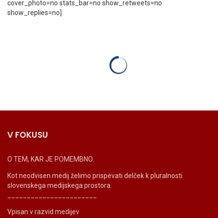
cover_photo=no stats_bar=no show_retweets=no
show_replies=no]
V FOKUSU
O TEM, KAR JE POMEMBNO.
Kot neodvisen medij želimo prispevati delček k pluralnosti
slovenskega medijskega prostora.
_______________________
Vpisan v razvid medijev