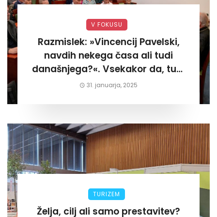
V FOKUSU
Razmislek: »Vincencij Pavelski,
navdih nekega časa ali tudi
današnjega?«. Vsekakor da, tudi
današnjega«
31. januarja, 2025
TURIZEM
Želja, cilj ali samo prestavitev?