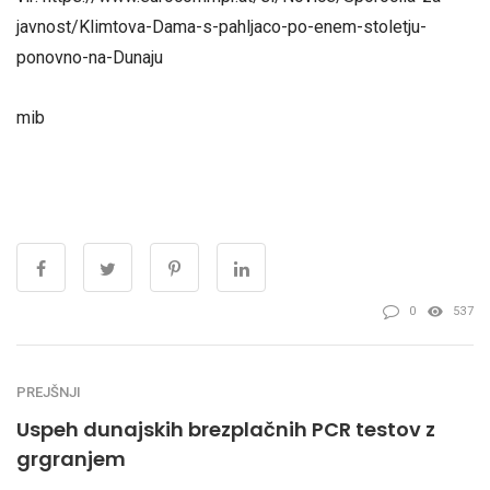
javnost/Klimtova-Dama-s-pahljaco-po-enem-stoletju-
ponovno-na-Dunaju
mib
0
537
PREJŠNJI
Uspeh dunajskih brezplačnih PCR testov z
grgranjem