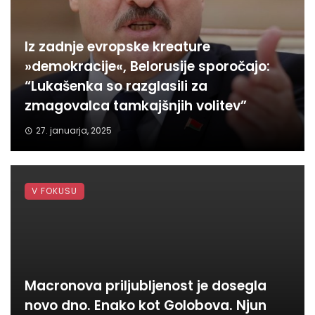
Iz zadnje evropske kreature
»demokracije«, Belorusije sporočajo:
“Lukašenka so razglasili za
zmagovalca tamkajšnjih volitev”
27. januarja, 2025
V FOKUSU
Macronova priljubljenost je dosegla
novo dno. Enako kot Golobova. Njun