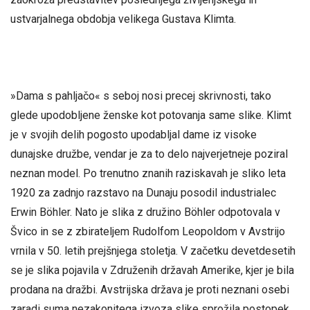
ustvarjalnega obdobja velikega Gustava Klimta.
»Dama s pahljačo« s seboj nosi precej skrivnosti, tako
glede upodobljene ženske kot potovanja same slike. Klimt
je v svojih delih pogosto upodabljal dame iz visoke
dunajske družbe, vendar je za to delo najverjetneje poziral
neznan model. Po trenutno znanih raziskavah je sliko leta
1920 za zadnjo razstavo na Dunaju posodil industrialec
Erwin Böhler. Nato je slika z družino Böhler odpotovala v
Švico in se z zbirateljem Rudolfom Leopoldom v Avstrijo
vrnila v 50. letih prejšnjega stoletja. V začetku devetdesetih
se je slika pojavila v Združenih državah Amerike, kjer je bila
prodana na dražbi. Avstrijska država je proti neznani osebi
zaradi suma nezakonitega izvoza slike sprožila postopek,