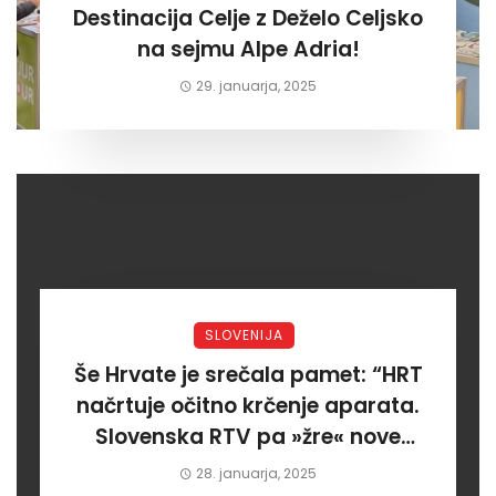
Destinacija Celje z Deželo Celjsko
na sejmu Alpe Adria!
29. januarja, 2025
SLOVENIJA
Še Hrvate je srečala pamet: “HRT
načrtuje očitno krčenje aparata.
Slovenska RTV pa »žre« nove
milijone za rdeče programe”
28. januarja, 2025