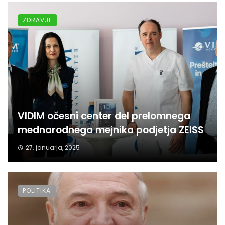
ZDRAVJE
VIDIM očesni center del prelomnega
mednarodnega mejnika podjetja ZEISS
27. januarja, 2025
POLITIKA