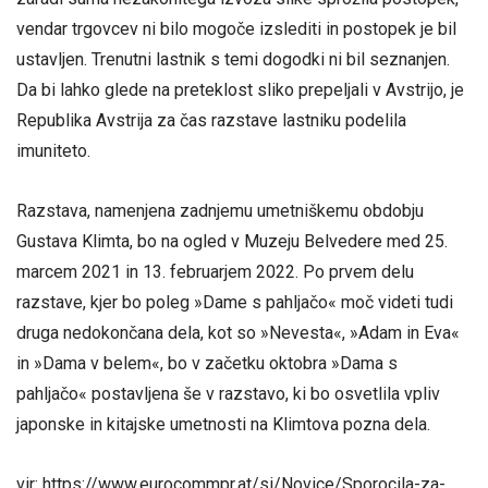
vendar trgovcev ni bilo mogoče izslediti in postopek je bil
ustavljen. Trenutni lastnik s temi dogodki ni bil seznanjen.
Da bi lahko glede na preteklost sliko prepeljali v Avstrijo, je
Republika Avstrija za čas razstave lastniku podelila
imuniteto.
Razstava, namenjena zadnjemu umetniškemu obdobju
Gustava Klimta, bo na ogled v Muzeju Belvedere med 25.
marcem 2021 in 13. februarjem 2022. Po prvem delu
razstave, kjer bo poleg »Dame s pahljačo« moč videti tudi
druga nedokončana dela, kot so »Nevesta«, »Adam in Eva«
in »Dama v belem«, bo v začetku oktobra »Dama s
pahljačo« postavljena še v razstavo, ki bo osvetlila vpliv
japonske in kitajske umetnosti na Klimtova pozna dela.
vir: https://www.eurocommpr.at/si/Novice/Sporocila-za-