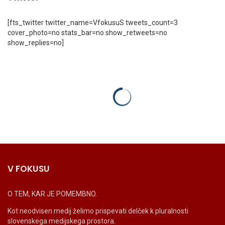
[fts_twitter twitter_name=VfokusuS tweets_count=3
cover_photo=no stats_bar=no show_retweets=no
show_replies=no]
V FOKUSU
O TEM, KAR JE POMEMBNO.
Kot neodvisen medij želimo prispevati delček k pluralnosti
slovenskega medijskega prostora.