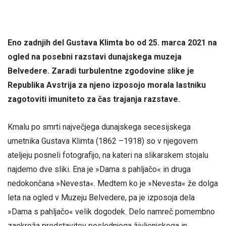
Eno zadnjih del Gustava Klimta bo od 25. marca 2021 na
ogled na posebni razstavi dunajskega muzeja
Belvedere. Zaradi turbulentne zgodovine slike je
Republika Avstrija za njeno izposojo morala lastniku
zagotoviti imuniteto za čas trajanja razstave.
Kmalu po smrti največjega dunajskega secesijskega
umetnika Gustava Klimta (1862 –1918) so v njegovem
ateljeju posneli fotografijo, na kateri na slikarskem stojalu
najdemo dve sliki. Ena je »Dama s pahljačo« in druga
nedokončana »Nevesta«. Medtem ko je »Nevesta« že dolga
leta na ogled v Muzeju Belvedere, pa je izposoja dela
»Dama s pahljačo« velik dogodek. Delo namreč pomembno
zaokroža predstavitev poslednjega življenjskega in