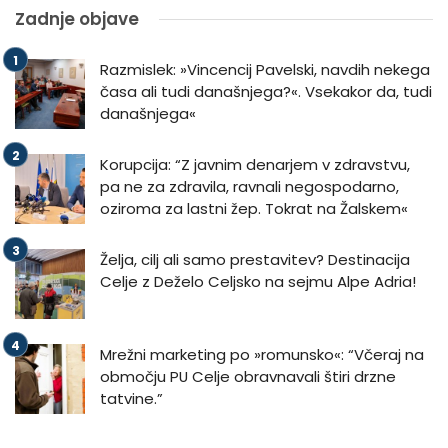
Zadnje objave
Razmislek: »Vincencij Pavelski, navdih nekega
časa ali tudi današnjega?«. Vsekakor da, tudi
današnjega«
Korupcija: “Z javnim denarjem v zdravstvu,
pa ne za zdravila, ravnali negospodarno,
oziroma za lastni žep. Tokrat na Žalskem«
Želja, cilj ali samo prestavitev? Destinacija
Celje z Deželo Celjsko na sejmu Alpe Adria!
Mrežni marketing po »romunsko«: “Včeraj na
območju PU Celje obravnavali štiri drzne
tatvine.”