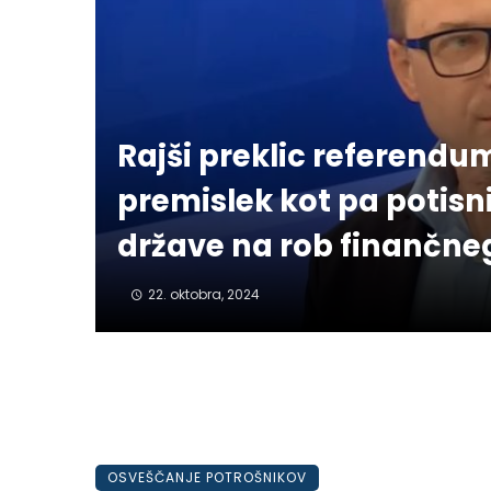
Rajši preklic referendu
premislek kot pa potisn
države na rob finančne
22. oktobra, 2024
OSVEŠČANJE POTROŠNIKOV