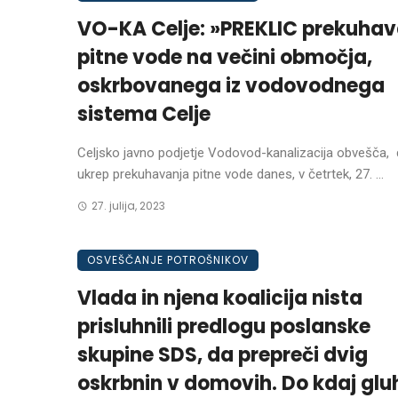
VO-KA Celje: »PREKLIC prekuhav
pitne vode na večini območja,
oskrbovanega iz vodovodnega
sistema Celje
Celjsko javno podjetje Vodovod-kanalizacija obvešča, 
ukrep prekuhavanja pitne vode danes, v četrtek, 27. ...
27. julija, 2023
OSVEŠČANJE POTROŠNIKOV
Vlada in njena koalicija nista
prisluhnili predlogu poslanske
skupine SDS, da prepreči dvig
oskrbnin v domovih. Do kdaj glu