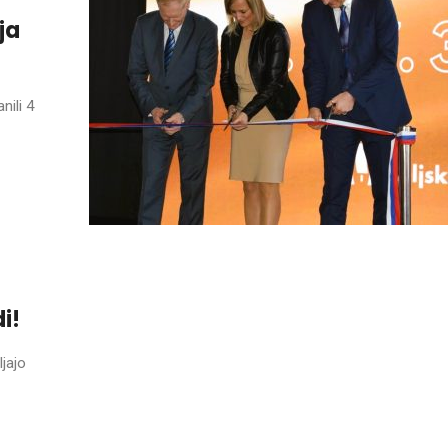
ja
ili 4
i!
ljajo