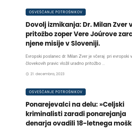
OSVEŠČANJE POTROŠNIKOV
Dovolj izmikanja: Dr. Milan Zver v
pritožbo zoper Vere Joúrove zar
njene misije v Sloveniji.
Evropski poslanec dr. Milan Zver je včeraj pri evropski v
človekovih pravic vložil uradno pritožbo ...
21. decembra, 2023
OSVEŠČANJE POTROŠNIKOV
Ponarejevalci na delu: »Celjski
kriminalisti zaradi ponarejanja
denarja ovadili 18-letnega moš