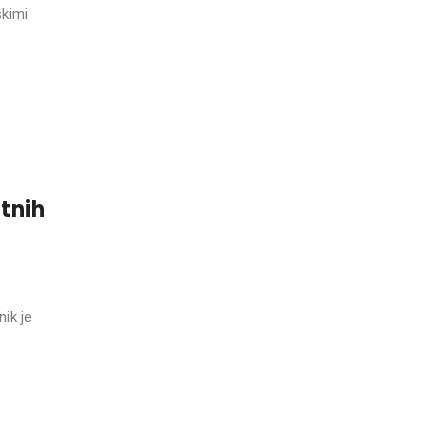
skimi
tnih
ik je