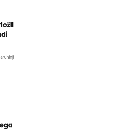
ložil
adi
aruhinji
kega