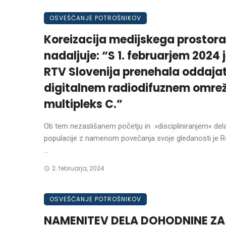
OSVEŠČANJE POTROŠNIKOV
Koreizacija medijskega prostora
nadaljuje: “S 1. februarjem 2024 
RTV Slovenija prenehala oddajat
digitalnem radiodifuznem omrež
multipleks C.”
Ob tem nezaslišanem početju in »discipliniranjem« del
populacije z namenom povečanja svoje gledanosti je
...
2. februarja, 2024
OSVEŠČANJE POTROŠNIKOV
NAMENITEV DELA DOHODNINE ZA