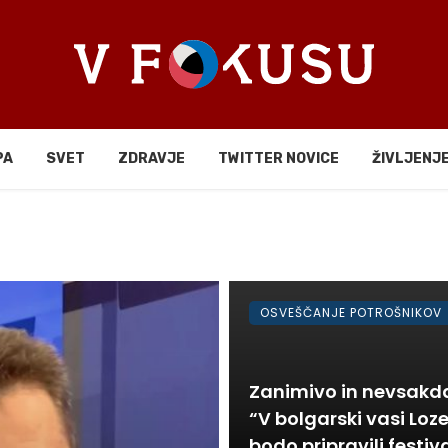
PA
SVET
ZDRAVJE
TWITTER NOVICE
ŽIVLJENJ
OSVEŠČANJE POTROŠNIKOV
Zanimivo in nevsakda
“V bolgarski vasi Loz
bodo pripravili festiv