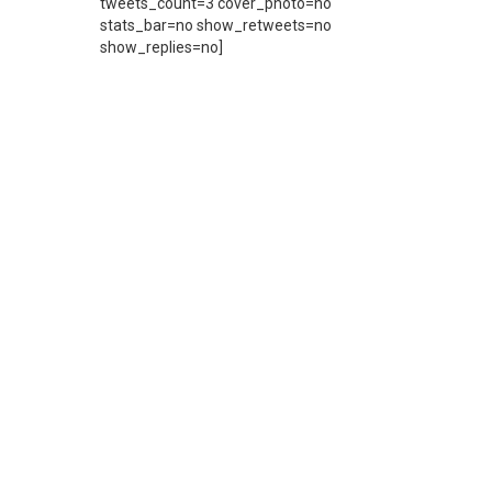
tweets_count=3 cover_photo=no
stats_bar=no show_retweets=no
show_replies=no]