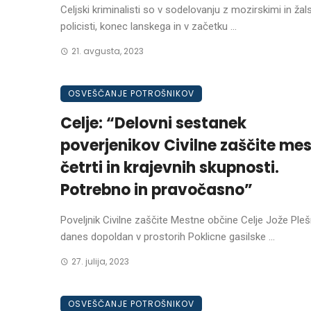
Celjski kriminalisti so v sodelovanju z mozirskimi in žal
policisti, konec lanskega in v začetku ...
21. avgusta, 2023
OSVEŠČANJE POTROŠNIKOV
Celje: “Delovni sestanek
poverjenikov Civilne zaščite mes
četrti in krajevnih skupnosti.
Potrebno in pravočasno”
Poveljnik Civilne zaščite Mestne občine Celje Jože Plešn
danes dopoldan v prostorih Poklicne gasilske ...
27. julija, 2023
OSVEŠČANJE POTROŠNIKOV