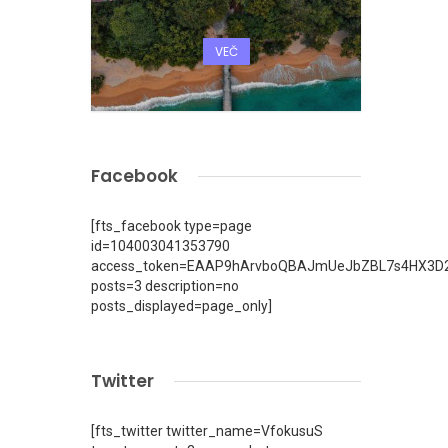
VEČ
Facebook
[fts_facebook type=page
id=104003041353790
access_token=EAAP9hArvboQBAJmUeJbZBL7s4HX3D2
posts=3 description=no
posts_displayed=page_only]
Twitter
[fts_twitter twitter_name=VfokusuS