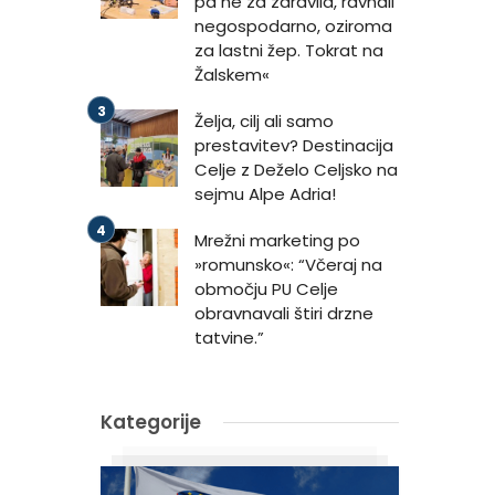
pa ne za zdravila, ravnali
negospodarno, oziroma
za lastni žep. Tokrat na
Žalskem«
Želja, cilj ali samo
prestavitev? Destinacija
Celje z Deželo Celjsko na
sejmu Alpe Adria!
Mrežni marketing po
»romunsko«: “Včeraj na
območju PU Celje
obravnavali štiri drzne
tatvine.”
Kategorije