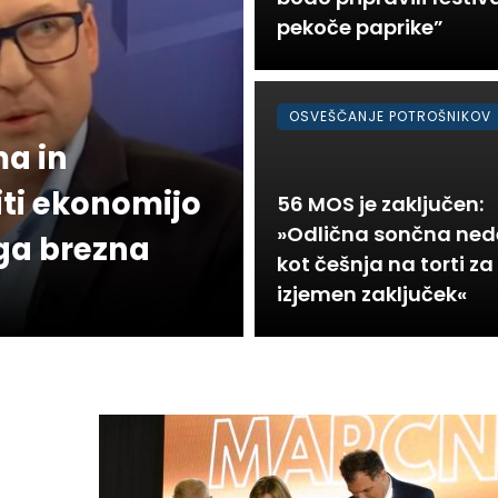
pekoče paprike”
OSVEŠČANJE POTROŠNIKOV
ma in
iti ekonomijo
56 MOS je zaključen:
»Odlična sončna ned
ga brezna
kot češnja na torti za
izjemen zaključek«