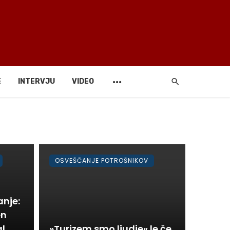
E
INTERVJU
VIDEO
OSVEŠČANJE POTROŠNIKOV
nje:
en
al
»Turizem smo ljudje« le če