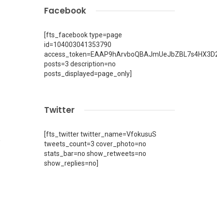
Facebook
[fts_facebook type=page
id=104003041353790
access_token=EAAP9hArvboQBAJmUeJbZBL7s4HX3D2
posts=3 description=no
posts_displayed=page_only]
Twitter
1
[fts_twitter twitter_name=VfokusuS
tweets_count=3 cover_photo=no
stats_bar=no show_retweets=no
show_replies=no]