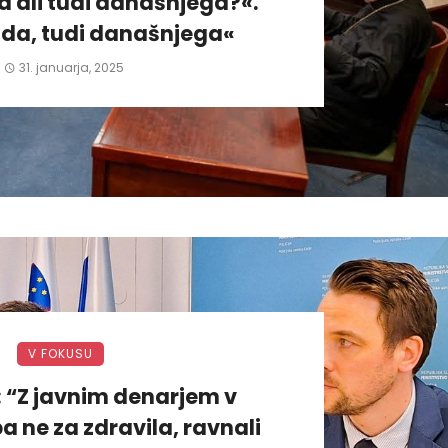
 ali tudi današnjega?«.
da, tudi današnjega«
31. januarja, 2025
V FOKUSU
: “Z javnim denarjem v
a ne za zdravila, ravnali