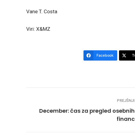
Vane T. Costa
Viri: X&MZ
Facebook
T
PREJŠNJI
December: čas za pregled osebnih
financ