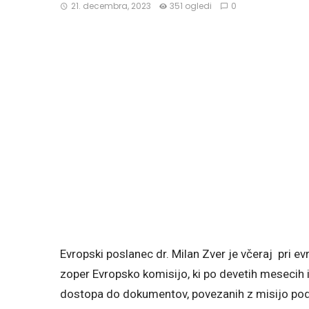
21. decembra, 2023
351 ogledi
0
Evropski poslanec dr. Milan Zver je včeraj pri ev
zoper Evropsko komisijo, ki po devetih mesecih i
dostopa do dokumentov, povezanih z misijo podp