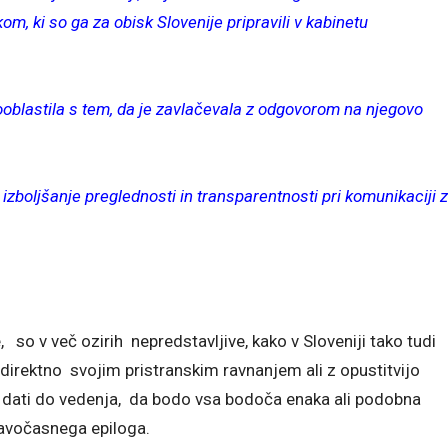
kom, ki so ga za obisk Slovenije pripravili v kabinetu
pooblastila s tem, da je zavlačevala z odgovorom na njegovo
 izboljšanje preglednosti in transparentnosti pri komunikaciji z
e, so v več ozirih nepredstavljive, kako v Sloveniji tako tudi
indirektno svojim pristranskim ravnanjem ali z opustitvijo
r dati do vedenja, da bodo vsa bodoča enaka ali podobna
avočasnega epiloga.