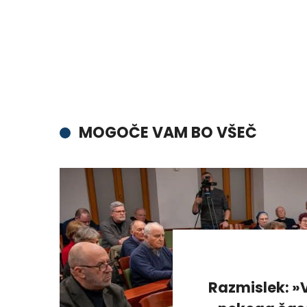
MOGOČE VAM BO VŠEČ
Razmislek: »V