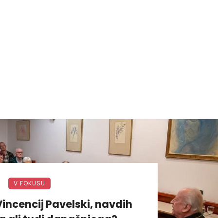
V FOKUSU
incencij Pavelski, navdih