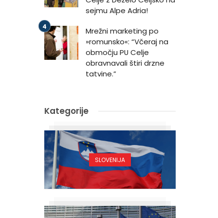
sejmu Alpe Adria!
Mrežni marketing po
»romunsko«: “Včeraj na
območju PU Celje
obravnavali štiri drzne
tatvine.”
Kategorije
SLOVENIJA