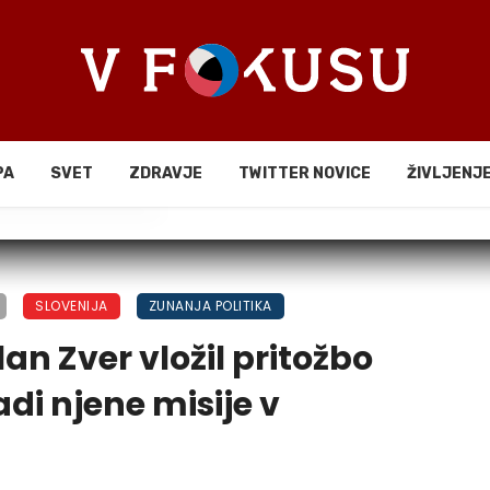
PA
SVET
ZDRAVJE
TWITTER NOVICE
ŽIVLJENJ
li
SLOVENIJA
ZUNANJA POLITIKA
lan Zver vložil pritožbo
di njene misije v