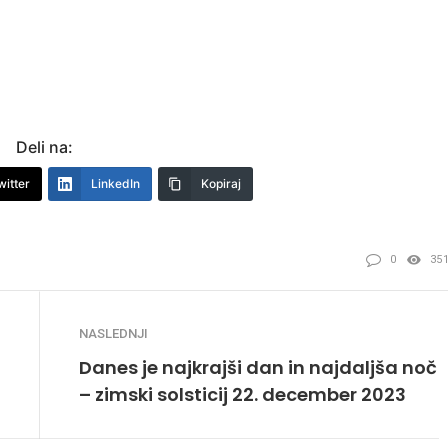
Deli na:
witter
LinkedIn
Kopiraj
0
35
NASLEDNJI
Danes je najkrajši dan in najdaljša noč
– zimski solsticij 22. december 2023