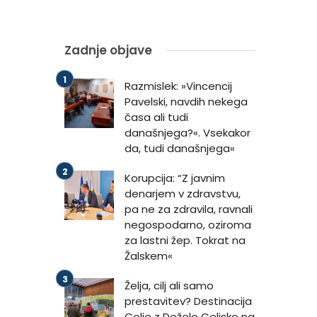
Zadnje objave
Razmislek: »Vincencij
Pavelski, navdih nekega
časa ali tudi
današnjega?«. Vsekakor
da, tudi današnjega«
Korupcija: “Z javnim
denarjem v zdravstvu,
pa ne za zdravila, ravnali
negospodarno, oziroma
za lastni žep. Tokrat na
Žalskem«
Želja, cilj ali samo
prestavitev? Destinacija
Celje z Deželo Celjsko na