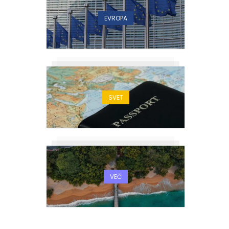
EVROPA
SVET
VEČ