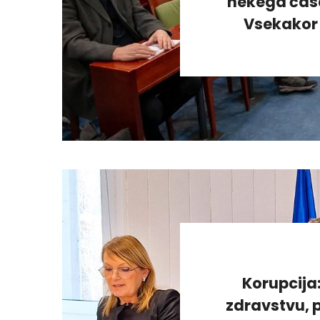
nekega časa
Vsekakor 
Korupcija
zdravstvu, p