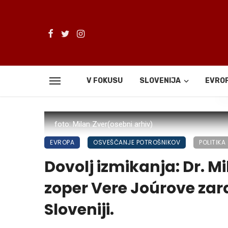
V FOKUSU
SLOVENIJA
EVRO
De
foto: Milan Zver(osebni arhiv)
EVROPA
OSVEŠČANJE POTROŠNIKOV
POLITIKA
Dovolj izmikanja: Dr. Mi
zoper Vere Joúrove zara
Sloveniji.