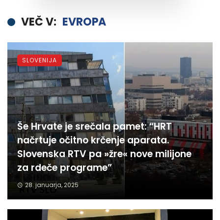
VEČ V:
EVROPA
SLOVENIJA
Še Hrvate je srečala pamet: “HRT
načrtuje očitno krčenje aparata.
Slovenska RTV pa »žre« nove milijone
za rdeče programe”
28. januarja, 2025