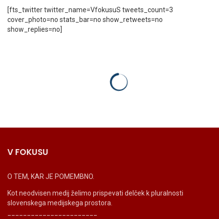
[fts_twitter twitter_name=VfokusuS tweets_count=3
cover_photo=no stats_bar=no show_retweets=no
show_replies=no]
V FOKUSU
O TEM, KAR JE POMEMBNO.
Kot neodvisen medij želimo prispevati delček k pluralnosti
slovenskega medijskega prostora.
_______________________