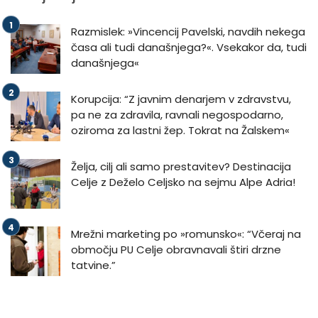
Razmislek: »Vincencij Pavelski, navdih nekega
časa ali tudi današnjega?«. Vsekakor da, tudi
današnjega«
Korupcija: “Z javnim denarjem v zdravstvu,
pa ne za zdravila, ravnali negospodarno,
oziroma za lastni žep. Tokrat na Žalskem«
Želja, cilj ali samo prestavitev? Destinacija
Celje z Deželo Celjsko na sejmu Alpe Adria!
Mrežni marketing po »romunsko«: “Včeraj na
območju PU Celje obravnavali štiri drzne
tatvine.”