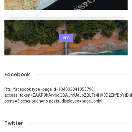
VEČ
Facebook
[fts_facebook type=page id=104003041353790
access_token=EAAP9hArvboQBAJmUeJbZBL7s4HX3D2EkfBpYtBn
posts=3 description=no posts_displayed=page_only]
Twitter