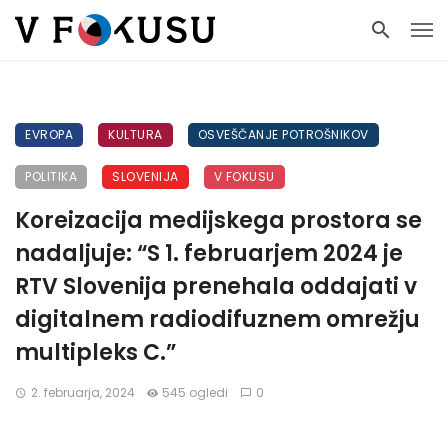
EVROPA
KULTURA
OSVEŠČANJE POTROŠNIKOV
POLITIKA
SLOVENIJA
V FOKUSU
Koreizacija medijskega prostora se
nadaljuje: “S 1. februarjem 2024 je
RTV Slovenija prenehala oddajati v
digitalnem radiodifuznem omrežju
multipleks C.”
2. februarja, 2024
545 ogledi
0