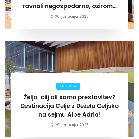
ravnali negospodarno, oziroma
za lastni žep. Tokrat na Žalskem«
30. januarja, 2025
TURIZEM
Želja, cilj ali samo prestavitev?
Destinacija Celje z Deželo Celjsko
na sejmu Alpe Adria!
29. januarja, 2025