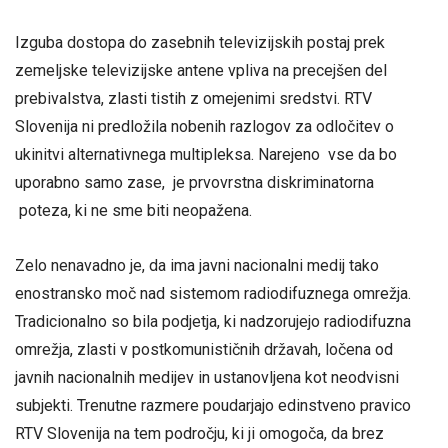
Izguba dostopa do zasebnih televizijskih postaj prek
zemeljske televizijske antene vpliva na precejšen del
prebivalstva, zlasti tistih z omejenimi sredstvi. RTV
Slovenija ni predložila nobenih razlogov za odločitev o
ukinitvi alternativnega multipleksa. Narejeno vse da bo
uporabno samo zase, je prvovrstna diskriminatorna
poteza, ki ne sme biti neopažena.
Zelo nenavadno je, da ima javni nacionalni medij tako
enostransko moč nad sistemom radiodifuznega omrežja.
Tradicionalno so bila podjetja, ki nadzorujejo radiodifuzna
omrežja, zlasti v postkomunističnih državah, ločena od
javnih nacionalnih medijev in ustanovljena kot neodvisni
subjekti. Trenutne razmere poudarjajo edinstveno pravico
RTV Slovenija na tem področju, ki ji omogoča, da brez