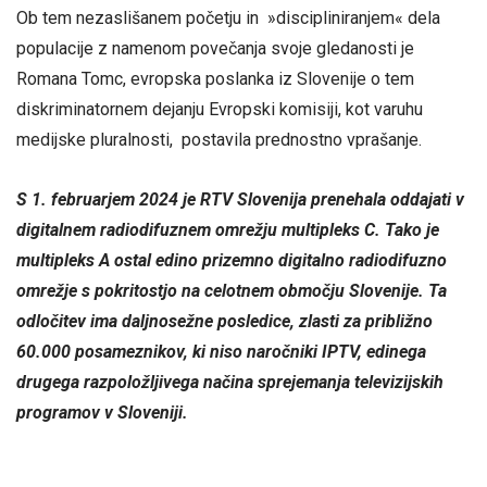
Ob tem nezaslišanem početju in »discipliniranjem« dela
populacije z namenom povečanja svoje gledanosti je
Romana Tomc, evropska poslanka iz Slovenije o tem
diskriminatornem dejanju Evropski komisiji, kot varuhu
medijske pluralnosti, postavila prednostno vprašanje.
S 1. februarjem 2024 je RTV Slovenija prenehala oddajati v
digitalnem radiodifuznem omrežju multipleks C. Tako je
multipleks A ostal edino prizemno digitalno radiodifuzno
omrežje s pokritostjo na celotnem območju Slovenije. Ta
odločitev ima daljnosežne posledice, zlasti za približno
60.000 posameznikov, ki niso naročniki IPTV, edinega
drugega razpoložljivega načina sprejemanja televizijskih
programov v Sloveniji.