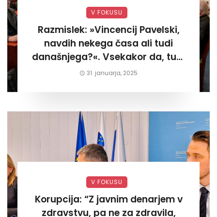
V FOKUSU
Razmislek: »Vincencij Pavelski,
navdih nekega časa ali tudi
današnjega?«. Vsekakor da, tudi
današnjega«
31. januarja, 2025
V FOKUSU
Korupcija: “Z javnim denarjem v
zdravstvu, pa ne za zdravila,