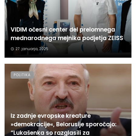
VIDIM očesni center del prelomnega
mednarodnega mejnika podjetja ZEISS
27. januarja, 2025
POLITIKA
Iz zadnje evropske kreature
»demokracije«, Belorusije sporočajo:
“Lukašenka so razglasili za