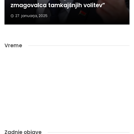
zmagovalca tamkajšnjih volitev”
27. januarja, 2025
Vreme
Zadnje objave