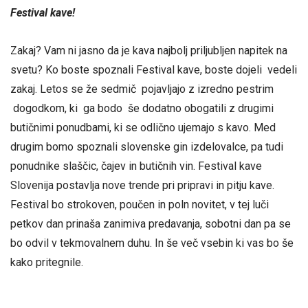
Festival kave!
Zakaj? Vam ni jasno da je kava najbolj priljubljen napitek na
svetu? Ko boste spoznali Festival kave, boste dojeli vedeli
zakaj. Letos se že sedmič pojavljajo z izredno pestrim
dogodkom, ki ga bodo še dodatno obogatili z drugimi
butičnimi ponudbami, ki se odlično ujemajo s kavo. Med
drugim bomo spoznali slovenske gin izdelovalce, pa tudi
ponudnike slaščic, čajev in butičnih vin. Festival kave
Slovenija postavlja nove trende pri pripravi in pitju kave.
Festival bo strokoven, poučen in poln novitet, v tej luči
petkov dan prinaša zanimiva predavanja, sobotni dan pa se
bo odvil v tekmovalnem duhu. In še več vsebin ki vas bo še
kako pritegnile.