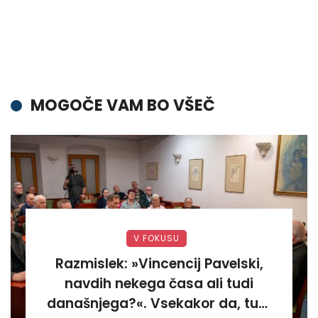
MOGOČE VAM BO VŠEČ
V FOKUSU
Razmislek: »Vincencij Pavelski,
navdih nekega časa ali tudi
današnjega?«. Vsekakor da, tudi