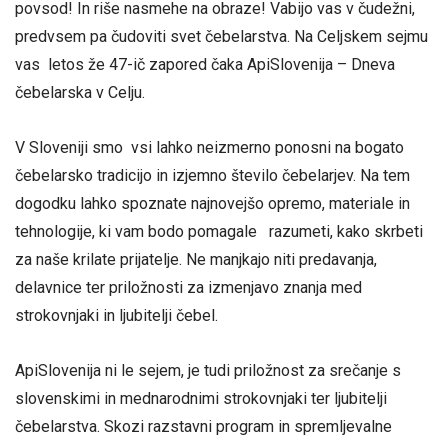
povsod! In riše nasmehe na obraze! Vabijo vas v čudežni,
predvsem pa čudoviti svet čebelarstva. Na Celjskem sejmu
vas letos že 47-ič zapored čaka ApiSlovenija – Dneva
čebelarska v Celju.
V Sloveniji smo vsi lahko neizmerno ponosni na bogato
čebelarsko tradicijo in izjemno število čebelarjev. Na tem
dogodku lahko spoznate najnovejšo opremo, materiale in
tehnologije, ki vam bodo pomagale razumeti, kako skrbeti
za naše krilate prijatelje. Ne manjkajo niti predavanja,
delavnice ter priložnosti za izmenjavo znanja med
strokovnjaki in ljubitelji čebel.
ApiSlovenija ni le sejem, je tudi priložnost za srečanje s
slovenskimi in mednarodnimi strokovnjaki ter ljubitelji
čebelarstva. Skozi razstavni program in spremljevalne