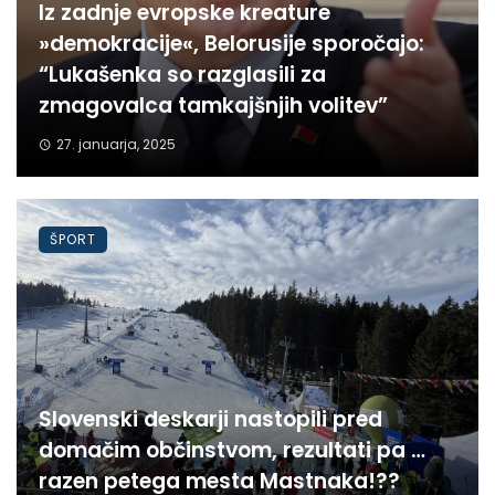
Iz zadnje evropske kreature
»demokracije«, Belorusije sporočajo:
“Lukašenka so razglasili za
zmagovalca tamkajšnjih volitev”
27. januarja, 2025
ŠPORT
Slovenski deskarji nastopili pred
domačim občinstvom, rezultati pa …
razen petega mesta Mastnaka!??