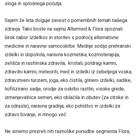
sloga in splošnega počutja.
Sejem že leta dviguje zavest o pomembnih temah našega
zdravja. Tako boste na sejmu Altermed & Flora spoznali
širok nabor izdelkov in storitev s področij alternativne
medicine in naravne samooskrbe. Mednje sodijo prehranski
izdelki in dopolnila, naravna kozmetika, kozmoterapija,
zelišča in rastlinska zdravila, kristali, poldragi kamni,
zdravilni kamni, meteoriti, med in izdelki iz čebeljega voska,
zdravstveni turizem, joga, eko čistila, glineni izdelki, sadike,
liofilizirano sadje, orodje za oskrbo rastlin, visoke grede,
izmenjevalnica semen, eko oblačila in obutev (za otroke in
za odrasle), naravna gradnja, eko pohištvo in izdelki za
zdravo bivanje, in mnogo več.
Ne smemo prezreti niti raznolike ponudbe segmenta Flora,