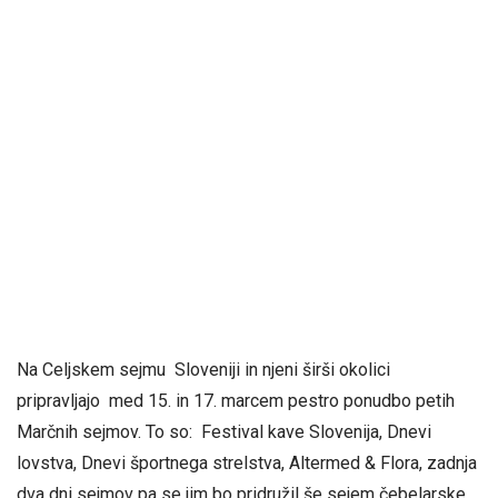
Na Celjskem sejmu Sloveniji in njeni širši okolici
pripravljajo med 15. in 17. marcem pestro ponudbo petih
Marčnih sejmov. To so: Festival kave Slovenija, Dnevi
lovstva, Dnevi športnega strelstva, Altermed & Flora, zadnja
dva dni sejmov pa se jim bo pridružil še sejem čebelarske