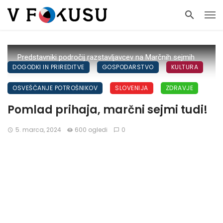
Predstavniki področij razstavljavcev na Marčnih sejmih
DOGODKI IN PRIREDITVE
GOSPODARSTVO
KULTURA
2024
OSVEŠČANJE POTROŠNIKOV
SLOVENIJA
ZDRAVJE
Pomlad prihaja, marčni sejmi tudi!
5. marca, 2024
600 ogledi
0