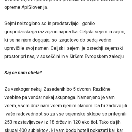
opreme ApiSlovenija.
Sejmi neizogibno so in predstavljajo gonilo
gospodarskega razvoja in napredka. Celjski sejem in sejmi,
ki se na njem dogajajo, so zagotovo do sedaj vedno
upravičile svoj namen. Celjski sejem je osrednji sejemski
prostor pri nas, v soseščini in v širšem Evropskem zaledju.
Kaj se nam obeta?
Za vsakogar nekaj. Zasedenih bo 5 dvoran. Različne
vsebine pa vendar nekaj skupnega. Namenjeno je vam
vsem, vsem družinam vsem njenim članom. Da bi zadovoljili
vašo radovednost so za vse sejemske sklope so pritegnili
253 razstavljavcev iz 18 držav in 120 eko šol. Tako da jih
skupaj 400 subjektov , ki vam bodo hoteli pokazati kaj kar