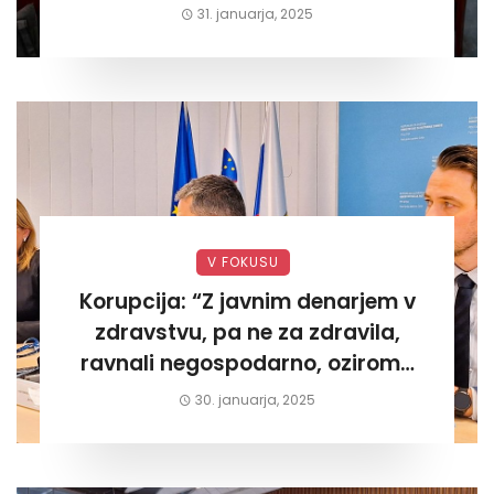
današnjega«
31. januarja, 2025
V FOKUSU
Korupcija: “Z javnim denarjem v
zdravstvu, pa ne za zdravila,
ravnali negospodarno, oziroma
za lastni žep. Tokrat na Žalskem«
30. januarja, 2025