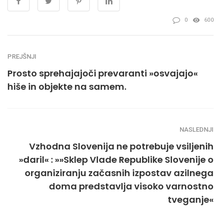
0
600
PREJŠNJI
Prosto sprehajajoči prevaranti »osvajajo«
hiše in objekte na samem.
NASLEDNJI
Vzhodna Slovenija ne potrebuje vsiljenih
»daril« : »»Sklep Vlade Republike Slovenije o
organiziranju začasnih izpostav azilnega
doma predstavlja visoko varnostno
tveganje«