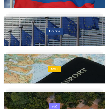
EVROPA
SVET
VEČ