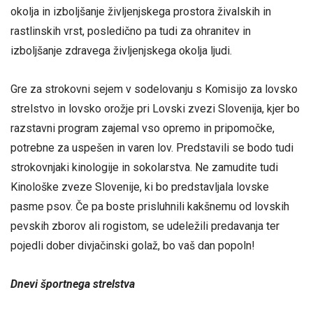
okolja in izboljšanje življenjskega prostora živalskih in
rastlinskih vrst, posledično pa tudi za ohranitev in
izboljšanje zdravega življenjskega okolja ljudi.
Gre za strokovni sejem v sodelovanju s Komisijo za lovsko
strelstvo in lovsko orožje pri Lovski zvezi Slovenija, kjer bo
razstavni program zajemal vso opremo in pripomočke,
potrebne za uspešen in varen lov. Predstavili se bodo tudi
strokovnjaki kinologije in sokolarstva. Ne zamudite tudi
Kinološke zveze Slovenije, ki bo predstavljala lovske
pasme psov. Če pa boste prisluhnili kakšnemu od lovskih
pevskih zborov ali rogistom, se udeležili predavanja ter
pojedli dober divjačinski golaž, bo vaš dan popoln!
Dnevi športnega strelstva