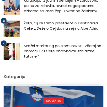
Korupcija: “Z javnim denarjem v zdravstvu,
pa ne za zdravila, ravnali negospodarno,
oziroma za lastni žep. Tokrat na Žalskem«
Želja, cilj ali samo prestavitev? Destinacija
Celje z Deželo Celjsko na sejmu Alpe Adria!
Mrežni marketing po »romunsko«: “Včeraj na
območju PU Celje obravnavali štiri drzne
tatvine.”
Kategorije
SLOVENIJA