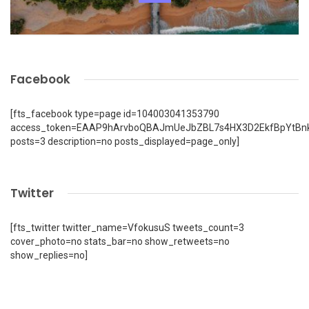
Facebook
[fts_facebook type=page id=104003041353790
access_token=EAAP9hArvboQBAJmUeJbZBL7s4HX3D2EkfBpYtBn
posts=3 description=no posts_displayed=page_only]
Twitter
[fts_twitter twitter_name=VfokusuS tweets_count=3
cover_photo=no stats_bar=no show_retweets=no
show_replies=no]