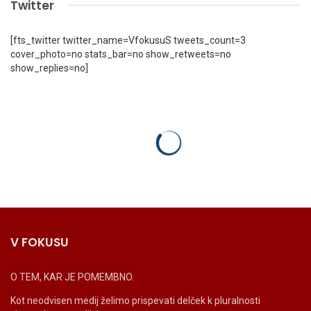
Twitter
[fts_twitter twitter_name=VfokusuS tweets_count=3
cover_photo=no stats_bar=no show_retweets=no
show_replies=no]
V FOKUSU
O TEM, KAR JE POMEMBNO.
Kot neodvisen medij želimo prispevati delček k pluralnosti