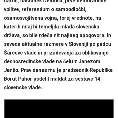
narod, nastanek Demosa, prve demoratične
volitve, referendum o samoodločbi,
osamosvojitvena vojna, torej vrednote, na
katerih nnaj bi temeljila mlada slovenska
država, so bile rdeča nit najineg apogovora. In
seveda aktualne razmere v Sloveniji po padcu
Šarčeve vlade in prizadevanja za oblikovanje
desnosredinske vlade na čelu z Janezom
Janšo. Prav danes mu je predsednik Republike
Borut Pahor podelil maldat za sestavo 14.
slovenske vlade.