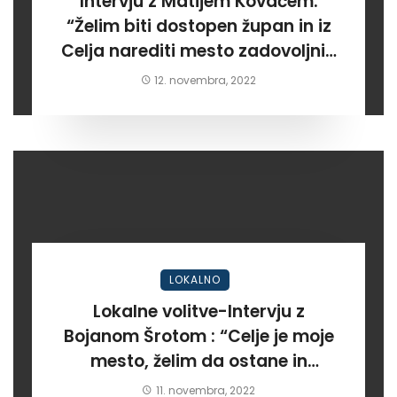
Intervju z Matijem Kovačem:
“Želim biti dostopen župan in iz
Celja narediti mesto zadovoljnih
meščanov”
12. novembra, 2022
LOKALNO
Lokalne volitve-Intervju z
Bojanom Šrotom : “Celje je moje
mesto, želim da ostane in
postane kraj kjer bodo ljudje
11. novembra, 2022