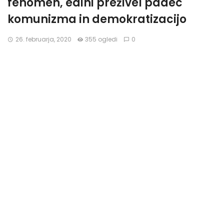
fenomen, edini preživel padec
komunizma in demokratizacijo
26. februarja, 2020
355 ogledi
0