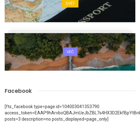
SVET
VEČ
Facebook
[fts_facebook type=page id=104003041353790
access_token=EAAP9hArvboQBAJmUeJbZBL7s4HX3D2EkfBpYtBn
posts=3 description=no posts_displayed=page_only]