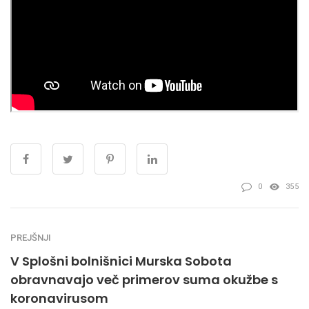
0
355
PREJŠNJI
V Splošni bolnišnici Murska Sobota
obravnavajo več primerov suma okužbe s
koronavirusom