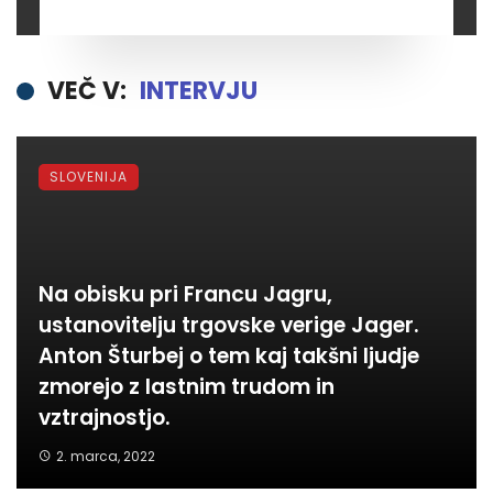
zadovoljni in ponosni”.
VEČ V:
INTERVJU
SLOVENIJA
Na obisku pri Francu Jagru,
ustanovitelju trgovske verige Jager.
Anton Šturbej o tem kaj takšni ljudje
zmorejo z lastnim trudom in
vztrajnostjo.
2. marca, 2022