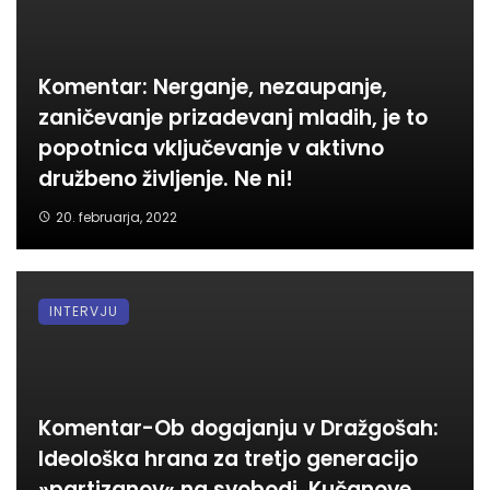
Komentar: Nerganje, nezaupanje,
zaničevanje prizadevanj mladih, je to
popotnica vključevanje v aktivno
družbeno življenje. Ne ni!
20. februarja, 2022
INTERVJU
Komentar-Ob dogajanju v Dražgošah:
Ideološka hrana za tretjo generacijo
»partizanov« na svobodi. Kučanove