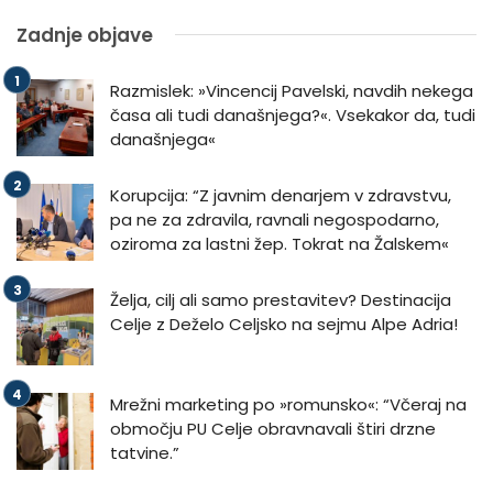
Zadnje objave
Razmislek: »Vincencij Pavelski, navdih nekega
časa ali tudi današnjega?«. Vsekakor da, tudi
današnjega«
Korupcija: “Z javnim denarjem v zdravstvu,
pa ne za zdravila, ravnali negospodarno,
oziroma za lastni žep. Tokrat na Žalskem«
Želja, cilj ali samo prestavitev? Destinacija
Celje z Deželo Celjsko na sejmu Alpe Adria!
Mrežni marketing po »romunsko«: “Včeraj na
območju PU Celje obravnavali štiri drzne
tatvine.”