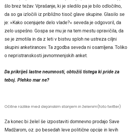
šlo brez težav. Vprašanje, ki je sledilo pa je bilo odločilno,
da so ga izločili iz približno tisoč glave skupine. Glasilo se
je: »Kako ocenjujete delo vlade?« seveda je odgovoril, da
zelo uspešno. Gospa se mu je na tem mestu opravičila, da
se je zmotila in da z leti v bistvu sploh ne ustreza ciljni
skupini anketirancev. Ta zgodba seveda ni osamljena. Toliko
o nepristranskosti javnomnenjskih anket.
Da prikriješ lastne neumnosti, obtožiš tistega ki pride za
teboj. Plehko mar ne?
Očitne razlike med dejanskim stanjem in želenim(foto twitter)
Za konec bi želel še izpostaviti domnevno prodajo Save
Madžarom, oz. po besedah leve politične opcije in levih