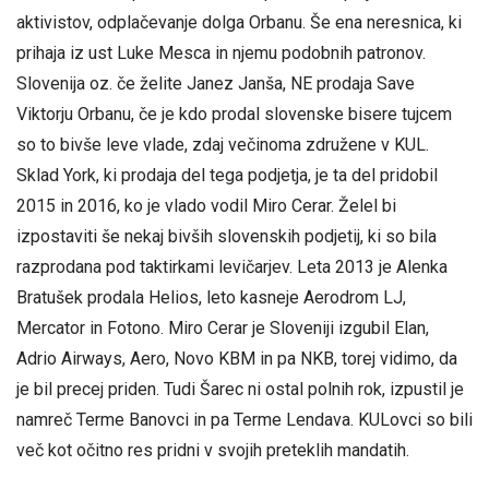
aktivistov, odplačevanje dolga Orbanu. Še ena neresnica, ki
prihaja iz ust Luke Mesca in njemu podobnih patronov.
Slovenija oz. če želite Janez Janša, NE prodaja Save
Viktorju Orbanu, če je kdo prodal slovenske bisere tujcem
so to bivše leve vlade, zdaj večinoma združene v KUL.
Sklad York, ki prodaja del tega podjetja, je ta del pridobil
2015 in 2016, ko je vlado vodil Miro Cerar. Želel bi
izpostaviti še nekaj bivših slovenskih podjetij, ki so bila
razprodana pod taktirkami levičarjev. Leta 2013 je Alenka
Bratušek prodala Helios, leto kasneje Aerodrom LJ,
Mercator in Fotono. Miro Cerar je Sloveniji izgubil Elan,
Adrio Airways, Aero, Novo KBM in pa NKB, torej vidimo, da
je bil precej priden. Tudi Šarec ni ostal polnih rok, izpustil je
namreč Terme Banovci in pa Terme Lendava. KULovci so bili
več kot očitno res pridni v svojih preteklih mandatih.