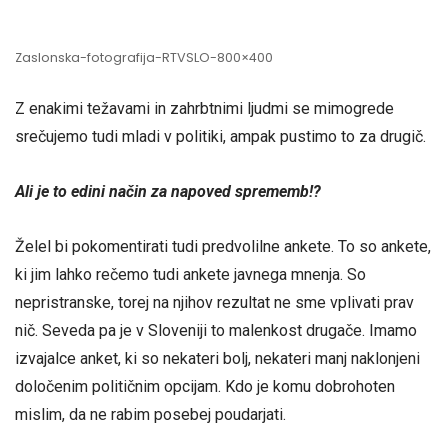
Zaslonska-fotografija-RTVSLO-800×400
Z enakimi težavami in zahrbtnimi ljudmi se mimogrede
srečujemo tudi mladi v politiki, ampak pustimo to za drugič.
Ali je to edini način za napoved sprememb!?
Želel bi pokomentirati tudi predvolilne ankete. To so ankete,
ki jim lahko rečemo tudi ankete javnega mnenja. So
nepristranske, torej na njihov rezultat ne sme vplivati prav
nič. Seveda pa je v Sloveniji to malenkost drugače. Imamo
izvajalce anket, ki so nekateri bolj, nekateri manj naklonjeni
določenim političnim opcijam. Kdo je komu dobrohoten
mislim, da ne rabim posebej poudarjati.