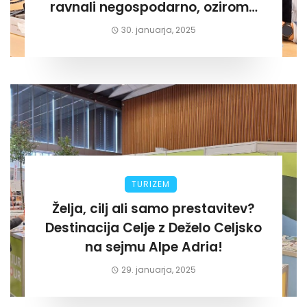
ravnali negospodarno, oziroma
za lastni žep. Tokrat na Žalskem«
30. januarja, 2025
TURIZEM
Želja, cilj ali samo prestavitev?
Destinacija Celje z Deželo Celjsko
na sejmu Alpe Adria!
29. januarja, 2025