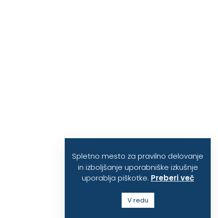
Spletno mesto za pravilno delovanje
in izboljšanje uporabniške izkušnje
uporablja piškotke.
Preberi več
V redu