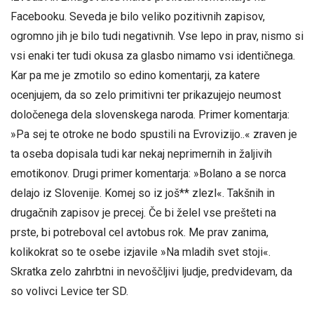
Facebooku. Seveda je bilo veliko pozitivnih zapisov,
ogromno jih je bilo tudi negativnih. Vse lepo in prav, nismo si
vsi enaki ter tudi okusa za glasbo nimamo vsi identičnega.
Kar pa me je zmotilo so edino komentarji, za katere
ocenjujem, da so zelo primitivni ter prikazujejo neumost
določenega dela slovenskega naroda. Primer komentarja:
»Pa sej te otroke ne bodo spustili na Evrovizijo..« zraven je
ta oseba dopisala tudi kar nekaj neprimernih in žaljivih
emotikonov. Drugi primer komentarja: »Bolano a se norca
delajo iz Slovenije. Komej so iz još** zlezl«. Takšnih in
drugačnih zapisov je precej. Če bi želel vse prešteti na
prste, bi potreboval cel avtobus rok. Me prav zanima,
kolikokrat so te osebe izjavile »Na mladih svet stoji«.
Skratka zelo zahrbtni in nevoščljivi ljudje, predvidevam, da
so volivci Levice ter SD.