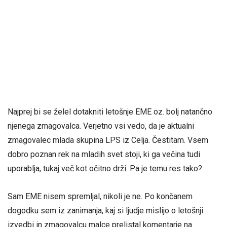
Najprej bi se želel dotakniti letošnje EME oz. bolj natančno
njenega zmagovalca. Verjetno vsi vedo, da je aktualni
zmagovalec mlada skupina LPS iz Celja. Čestitam. Vsem
dobro poznan rek na mladih svet stoji, ki ga večina tudi
uporablja, tukaj več kot očitno drži. Pa je temu res tako?
Sam EME nisem spremljal, nikoli je ne. Po končanem
dogodku sem iz zanimanja, kaj si ljudje mislijo o letošnji
izvedbi in zmagovalcu malce prelistal komentarje na