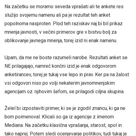
Na začetku se moramo seveda vprašati ali te ankete res
služijo svojemu namenu ali pa je rezultat teh anket
popolnoma nasproten. Plod teh raziskav naj bi bil prikaz
mnenja javnosti, v večini primerov gre v bistvu bolj za
oblikovanje javnega mnenja, torej izid ni enak namenu.
Upam, da me ne boste razumeli narobe. Rezultati anket se
NE prilagajajo, namreč končni izid je enak odgovorom
anketirancev, torej je tukaj vse lepo in prav. Ker pa na žalost
vsi odgovori niso po volji nekaterim javnomnenjskim
agencijam oz. njihovim šefom, se prilagodi ciljna skupina.
Želel bi izpostaviti primer, ki se je zgodil znancu, ki ga ne
bom poimenoval. Klicali so ga iz agencije z imenom
Mediana. Na začetku klasična vprašanja, starost, spol in
tako naprej. Potem sledi ocenjevanje politikov, tudi tukaj je