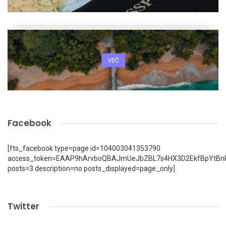
VEČ
Facebook
[fts_facebook type=page id=104003041353790
access_token=EAAP9hArvboQBAJmUeJbZBL7s4HX3D2EkfBpYtBn
posts=3 description=no posts_displayed=page_only]
Twitter