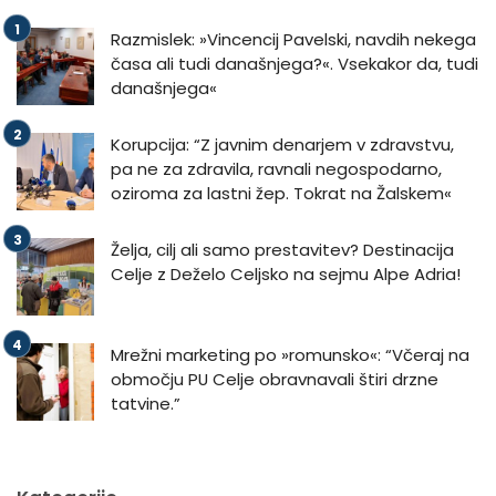
Razmislek: »Vincencij Pavelski, navdih nekega
časa ali tudi današnjega?«. Vsekakor da, tudi
današnjega«
Korupcija: “Z javnim denarjem v zdravstvu,
pa ne za zdravila, ravnali negospodarno,
oziroma za lastni žep. Tokrat na Žalskem«
Želja, cilj ali samo prestavitev? Destinacija
Celje z Deželo Celjsko na sejmu Alpe Adria!
Mrežni marketing po »romunsko«: “Včeraj na
območju PU Celje obravnavali štiri drzne
tatvine.”