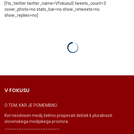
[fts_twitter twitter_name=VfokusuS tweets_count=3
cover_photo=no stats_bar=no show_retweets=no
show_replies=no]
V FOKUSU
O TEM, KAR JE POMEMBNO.
Kot neodvisen medij želimo prispevati delček k pluralnosti
slovenskega medijskega prostora.
_______________________