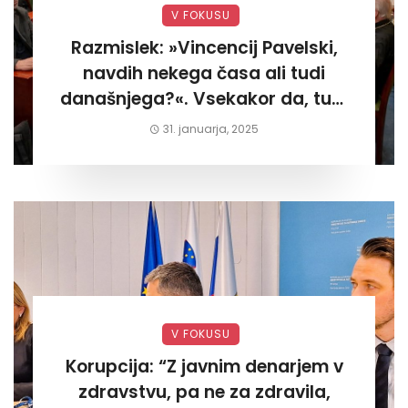
V FOKUSU
Razmislek: »Vincencij Pavelski,
navdih nekega časa ali tudi
današnjega?«. Vsekakor da, tudi
današnjega«
31. januarja, 2025
V FOKUSU
Korupcija: “Z javnim denarjem v
zdravstvu, pa ne za zdravila,