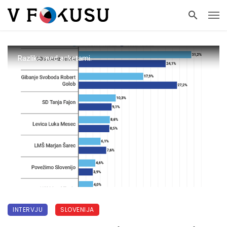
Razlike med anketami.
INTERVJU
SLOVENIJA