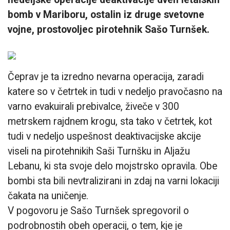
bomb v Mariboru, ostalin iz druge svetovne
vojne, prostovoljec pirotehnik Sašo Turnšek.
Čeprav je ta izredno nevarna operacija, zaradi
katere so v četrtek in tudi v nedeljo pravočasno na
varno evakuirali prebivalce, živeče v 300
metrskem rajdnem krogu, sta tako v četrtek, kot
tudi v nedeljo uspešnost deaktivacijske akcije
viseli na pirotehnikih Saši Turnšku in Aljažu
Lebanu, ki sta svoje delo mojstrsko opravila. Obe
bombi sta bili nevtralizirani in zdaj na varni lokaciji
čakata na uničenje.
V pogovoru je Sašo Turnšek spregovoril o
podrobnostih obeh operacij, o tem, kje je