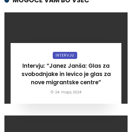
MOGOČE VAM BO VŠEČ
INTERVJU
Intervju: “Janez Janša: Glas za
svobodnjake in levico je glas za
nove migrantske centre”
24. maja, 2024