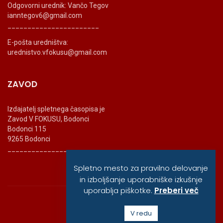
Odgovorni urednik: Vančo Tegov
ianntegov6@gmail.com
_______________________
E-pošta uredništva:
urednistvo.vfokusu@gmail.com
ZAVOD
Izdajatelj spletnega časopisa je
Zavod V FOKUSU, Bodonci
Bodonci 115
9265 Bodonci
_______________________
Spletno mesto za pravilno delovanje
in izboljšanje uporabniške izkušnje
uporablja piškotke.
Preberi več
© vfokusu, 2020
V redu