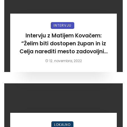
INTERVJU
Intervju z Matijem Kovačem:
“Želim biti dostopen župan in iz
Celja narediti mesto zadovoljnih
meščanov”
12. novembra, 2022
LOKALNO