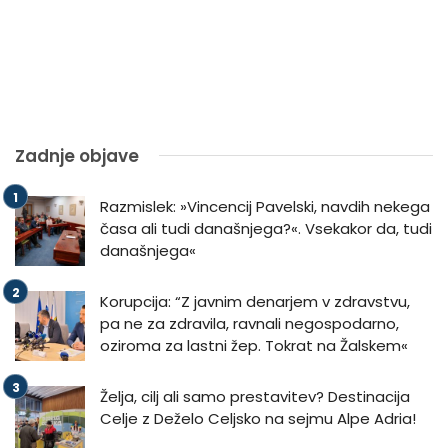
Zadnje objave
Razmislek: »Vincencij Pavelski, navdih nekega
časa ali tudi današnjega?«. Vsekakor da, tudi
današnjega«
Korupcija: “Z javnim denarjem v zdravstvu,
pa ne za zdravila, ravnali negospodarno,
oziroma za lastni žep. Tokrat na Žalskem«
Želja, cilj ali samo prestavitev? Destinacija
Celje z Deželo Celjsko na sejmu Alpe Adria!