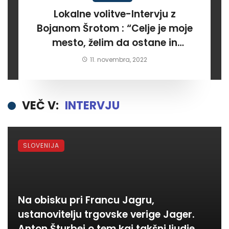
Lokalne volitve-Intervju z
Bojanom Šrotom : “Celje je moje
mesto, želim da ostane in
postane kraj kjer bodo ljudje
11. novembra, 2022
zadovoljni in ponosni”.
VEČ V:
INTERVJU
SLOVENIJA
Na obisku pri Francu Jagru,
ustanovitelju trgovske verige Jager.
Anton Šturbej o tem kaj takšni ljudje