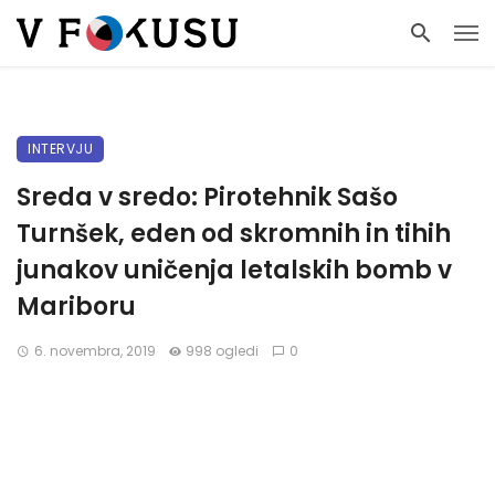
INTERVJU
Sreda v sredo: Pirotehnik Sašo
Turnšek, eden od skromnih in tihih
junakov uničenja letalskih bomb v
Mariboru
6. novembra, 2019
998 ogledi
0