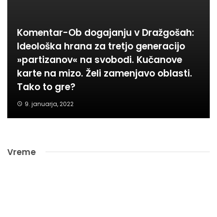
Komentar-Ob dogajanju v Dražgošah:
Ideološka hrana za tretjo generacijo
»partizanov« na svobodi. Kučanove
karte na mizo. Želi zamenjavo oblasti.
Tako to gre?
9. januarja, 2022
Vreme