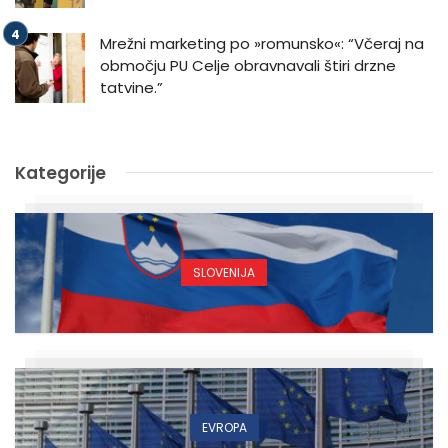
Mrežni marketing po »romunsko«: “Včeraj na
območju PU Celje obravnavali štiri drzne
tatvine.”
Kategorije
SLOVENIJA
EVROPA