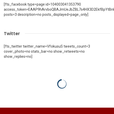
[fts_facebook type=page id=104003041353790
access_token=EAAP9hArvboQBAJmUeJbZBL7s4HX3D2EkfBpYtBn
posts=3 description=no posts_displayed=page_only]
Twitter
[fts_twitter twitter_name=VfokusuS tweets_count=3
cover_photo=no stats_bar=no show_retweets=no
show_replies=no]