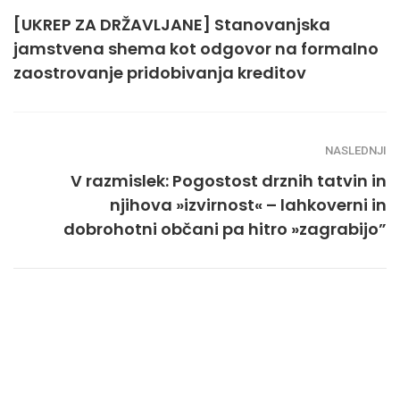
[UKREP ZA DRŽAVLJANE] Stanovanjska
jamstvena shema kot odgovor na formalno
zaostrovanje pridobivanja kreditov
NASLEDNJI
V razmislek: Pogostost drznih tatvin in
njihova »izvirnost« – lahkoverni in
dobrohotni občani pa hitro »zagrabijo”