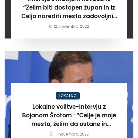
“Želim biti dostopen župan in iz
Celja narediti mesto zadovoljnih
meščanov”
12. novembra, 2022
LOKALNO
Lokalne volitve-Intervju z
Bojanom Šrotom : “Celje je moje
mesto, želim da ostane in
postane kraj kjer bodo ljudje
11. novembra, 2022