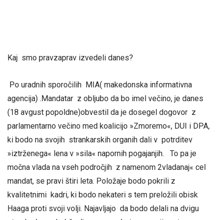
Kaj smo pravzaprav izvedeli danes?
Po uradnih sporočilih MIA( makedonska informativna
agencija) .Mandatar z obljubo da bo imel večino, je danes
(18 avgust popoldne)obvestil da je dosegel dogovor z
parlamentarno večino med koalicijo »Zmoremo«, DUI i DPA,
ki bodo na svojih strankarskih organih dali v potrditev
»iztrženega« lena v »sila« napornih pogajanjih. To pa je
močna vlada na vseh področjih z namenom 2vladanaj« cel
mandat, se pravi štiri leta. Položaje bodo pokrili z
kvalitetnimi kadri, ki bodo nekateri s tem preložili obisk
Haaga proti svoji volji. Najavljajo da bodo delali na dvigu