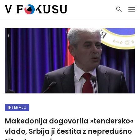
INTERVJU
Makedonija dogovorila »tendersko«
vlado, Srbija ji čestita z nepredušno