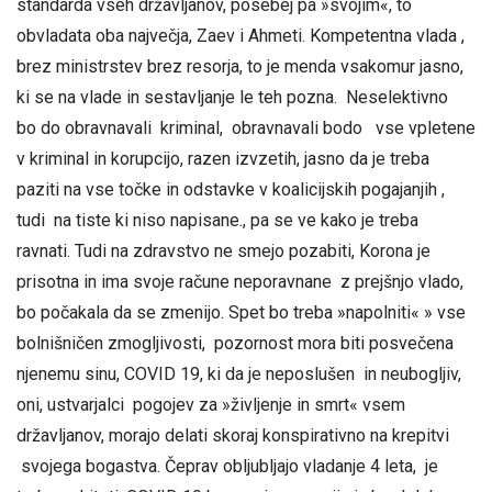
standarda vseh državljanov, posebej pa »svojim«, to
obvladata oba največja, Zaev i Ahmeti. Kompetentna vlada ,
brez ministrstev brez resorja, to je menda vsakomur jasno,
ki se na vlade in sestavljanje le teh pozna. Neselektivno
bo do obravnavali kriminal, obravnavali bodo vse vpletene
v kriminal in korupcijo, razen izvzetih, jasno da je treba
paziti na vse točke in odstavke v koalicijskih pogajanjih ,
tudi na tiste ki niso napisane., pa se ve kako je treba
ravnati. Tudi na zdravstvo ne smejo pozabiti, Korona je
prisotna in ima svoje račune neporavnane z prejšnjo vlado,
bo počakala da se zmenijo. Spet bo treba »napolniti« » vse
bolnišničen zmogljivosti, pozornost mora biti posvečena
njenemu sinu, COVID 19, ki da je neposlušen in neubogljiv,
oni, ustvarjalci pogojev za »življenje in smrt« vsem
državljanov, morajo delati skoraj konspirativno na krepitvi
svojega bogastva. Čeprav obljubljajo vladanje 4 leta, je