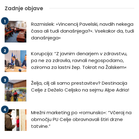
Zadnje objave
Razmislek: »Vincencij Pavelski, navdih nekega
časa ali tudi današnjega?«. Vsekakor da, tudi
današnjega«
Korupcija: “Z javnim denarjem v zdravstvu,
pa ne za zdravila, ravnali negospodarno,
oziroma za lastni žep. Tokrat na Žalskem«
Želja, cilj ali samo prestavitev? Destinacija
Celje z Deželo Celjsko na sejmu Alpe Adria!
Mrežni marketing po »romunsko«: “Včeraj na
območju PU Celje obravnavali štiri drzne
tatvine.”