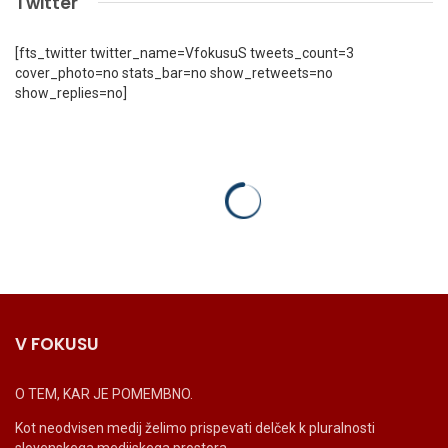
Twitter
[fts_twitter twitter_name=VfokusuS tweets_count=3
cover_photo=no stats_bar=no show_retweets=no
show_replies=no]
V FOKUSU
O TEM, KAR JE POMEMBNO.
Kot neodvisen medij želimo prispevati delček k pluralnosti
slovenskega medijskega prostora.