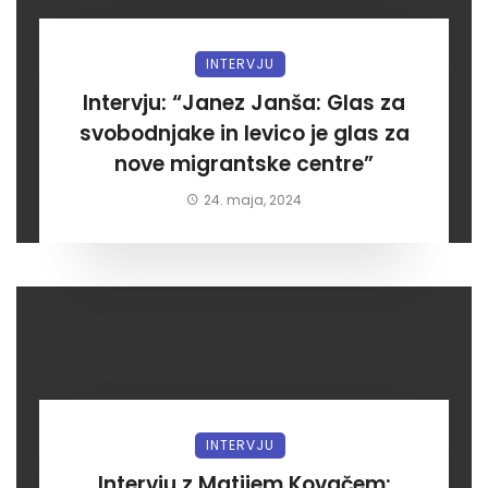
INTERVJU
Intervju: “Janez Janša: Glas za
svobodnjake in levico je glas za
nove migrantske centre”
24. maja, 2024
INTERVJU
Intervju z Matijem Kovačem: