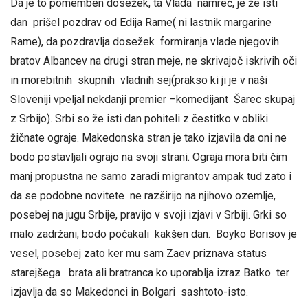
Da je to pomemben dosežek, ta Vlada namreč, je že isti
dan prišel pozdrav od Edija Rame( ni lastnik margarine
Rame), da pozdravlja dosežek formiranja vlade njegovih
bratov Albancev na drugi stran meje, ne skrivajoč iskrivih oči
in morebitnih skupnih vladnih sej(prakso ki ji je v naši
Sloveniji vpeljal nekdanji premier –komedijant Šarec skupaj
z Srbijo). Srbi so že isti dan pohiteli z čestitko v obliki
žičnate ograje. Makedonska stran je tako izjavila da oni ne
bodo postavljali ograjo na svoji strani. Ograja mora biti čim
manj propustna ne samo zaradi migrantov ampak tud zato i
da se podobne novitete ne razširijo na njihovo ozemlje,
posebej na jugu Srbije, pravijo v svoji izjavi v Srbiji. Grki so
malo zadržani, bodo počakali kakšen dan. Boyko Borisov je
vesel, posebej zato ker mu sam Zaev priznava status
starejšega brata ali bratranca ko uporablja izraz Batko ter
izjavlja da so Makedonci in Bolgari sashtoto-isto.