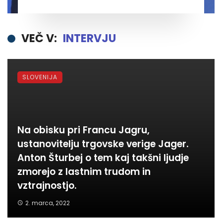
zadovoljni in ponosni”.
VEČ V:
INTERVJU
SLOVENIJA
Na obisku pri Francu Jagru,
ustanovitelju trgovske verige Jager.
Anton Šturbej o tem kaj takšni ljudje
zmorejo z lastnim trudom in
vztrajnostjo.
2. marca, 2022