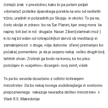
čistejši zrak v prestolnici, kako bi pa potem peljali
»domače2 pridelke španskega porekla na eno od neštetih
tržnic, uradnih in poluradnih po Skopju in okolici. To pa ne,
čisto okolje in zdravo bo na Šar Planini, kjer sneg mora še
naprej biti bel in nič drugače. Naser Ziberi(slamnati mož )
ki bi naj bil eden od rotirajočih(kot derviš ob meditaciji in
zamaknjenosti v druge, višje duhovne sfere) premierjev bo
počakal, pomembno je da je urejeno nekaj veliko drugih bolj
tehtnih stvari. Zrotirali ga bodo na koncu, ko bo ples
položajev in »uspehov« dosegel« svoj zenit, višek.
To pa bo seveda doseženo z odlični licitiranjem
ministrstev .Da bo nekaj novega sodobnejšega in svetovno
prepoznavnega nakazuje neuradna delitev ministrstev v
Vladi R.S. Makedonije.