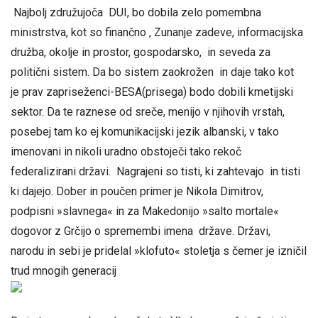
Najbolj združujoča DUI, bo dobila zelo pomembna
ministrstva, kot so finančno , Zunanje zadeve, informacijska
družba, okolje in prostor, gospodarsko, in seveda za
politični sistem. Da bo sistem zaokrožen in daje tako kot
je prav zapriseženci-BESA(prisega) bodo dobili kmetijski
sektor. Da te raznese od sreče, menijo v njihovih vrstah,
posebej tam ko ej komunikacijski jezik albanski, v tako
imenovani in nikoli uradno obstoječi tako rekoč
federalizirani državi. Nagrajeni so tisti, ki zahtevajo in tisti
ki dajejo. Dober in poučen primer je Nikola Dimitrov,
podpisni »slavnega« in za Makedonijo »salto mortale«
dogovor z Grčijo o spremembi imena države. Državi,
narodu in sebi je pridelal »klofuto« stoletja s čemer je izničil
trud mnogih generacij