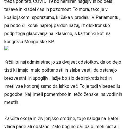
treba pohiteti. COVID 19 bo nemiren nagajiv in bo delal
težave in kradel čas in pozornost. To mora, tako je v
koalicijskem sporazumu, ki čaka v predalu. V Parlamentu ,
pa bodo šli korak naprej, pardon nazaj, iz elektronsko
podprtega glasovanja na klasično, s kartončki kot na
kongresu Mongolske KP.
Krčili bi naj administracijo za dvajset odstotkov, da odidejo
tisti ki imajo malo poštenosti in slabe vesti, da ostanejo
brezvestni in upogljivi, lažje bo šlo debirokratizirati in
imeti vse kot prej samo da lahko več. To je tudi v besedilu
pogodbe. Naj imeli pomembno in težo ženske na vodilnih
mestih.
Zaščita okolja in življenjske sredine, to je naloga na kateri
vlada pade ali obstane. Zato bog ne daj ,da bi meli čist ali