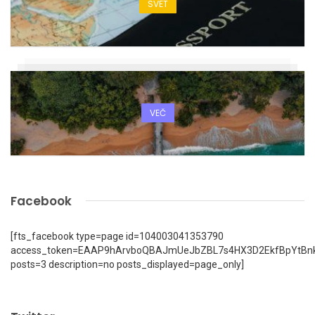
SVET
VEČ
Facebook
[fts_facebook type=page id=104003041353790
access_token=EAAP9hArvboQBAJmUeJbZBL7s4HX3D2EkfBpYtBn
posts=3 description=no posts_displayed=page_only]