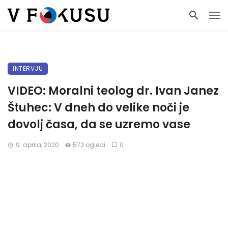
INTERVJU
VIDEO: Moralni teolog dr. Ivan Janez
Štuhec: V dneh do velike noči je
dovolj časa, da se uzremo vase
9. aprila, 2020
572 ogledi
0