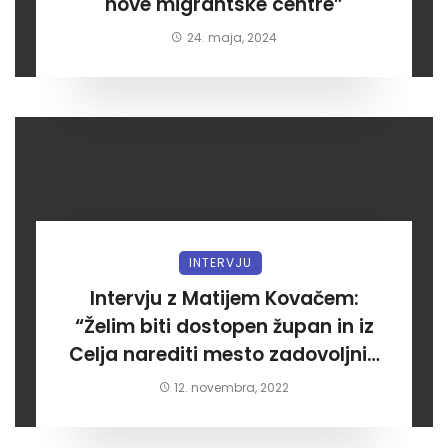
nove migrantske centre”
24. maja, 2024
INTERVJU
Intervju z Matijem Kovačem:
“Želim biti dostopen župan in iz
Celja narediti mesto zadovoljnih
meščanov”
12. novembra, 2022