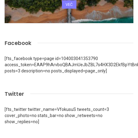
VEČ
Facebook
[fts_facebook type=page id=104003041353790
access_token=EAAP9hArvboQBAJmUeJbZBL7s4HX3D2EkfBpYtBn
posts=3 description=no posts_displayed=page_only]
Twitter
[fts_twitter twitter_name=VfokusuS tweets_count=3
cover_photo=no stats_bar=no show_retweets=no
show_replies=no]