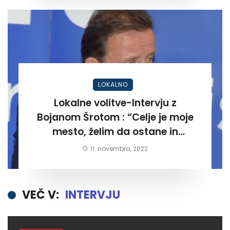
LOKALNO
Lokalne volitve-Intervju z
Bojanom Šrotom : “Celje je moje
mesto, želim da ostane in
postane kraj kjer bodo ljudje
11. novembra, 2022
zadovoljni in ponosni”.
VEČ V:
INTERVJU