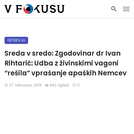
INTERVJU
Sreda v sredo: Zgodovinar dr Ivan
Rihtarič: Udba z živinskimi vagoni
“rešila” vprašanje apaških Nemcev
27. februarja, 2019
462 ogledi
0