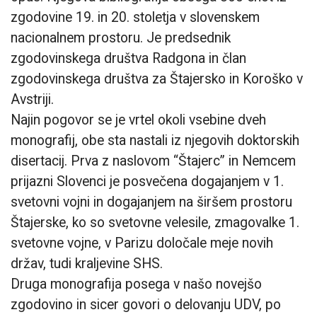
zgodovine 19. in 20. stoletja v slovenskem
nacionalnem prostoru. Je predsednik
zgodovinskega društva Radgona in član
zgodovinskega društva za Štajersko in Koroško v
Avstriji.
Najin pogovor se je vrtel okoli vsebine dveh
monografij, obe sta nastali iz njegovih doktorskih
disertacij. Prva z naslovom “Štajerc” in Nemcem
prijazni Slovenci je posvečena dogajanjem v 1.
svetovni vojni in dogajanjem na širšem prostoru
Štajerske, ko so svetovne velesile, zmagovalke 1.
svetovne vojne, v Parizu določale meje novih
držav, tudi kraljevine SHS.
Druga monografija posega v našo novejšo
zgodovino in sicer govori o delovanju UDV, po