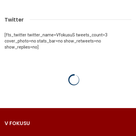
Twitter
[fts_twitter twitter_name=VfokusuS tweets_count=3
cover_photo=no stats_bar=no show_retweets=no
show_replies=no]
V FOKUSU