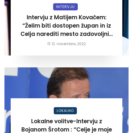
INTERVJU
Intervju z Matijem Kovačem:
“Želim biti dostopen župan in iz
Celja narediti mesto zadovoljnih
meščanov”
12. novembra, 2022
LOKALNO
Lokalne volitve-Intervju z
Bojanom Šrotom : “Celje je moje