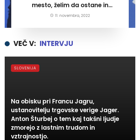
mesto, želim da ostane in
postane kraj kjer bodo ljudje
11. novembra, 2022
zadovoljni in ponosni”.
VEČ V:
INTERVJU
SLOVENIJA
Na obisku pri Francu Jagru,
ustanovitelju trgovske verige Jager.
Anton Šturbej o tem kaj takšni ljudje
zmorejo z lastnim trudom in
vztrajnostjo.