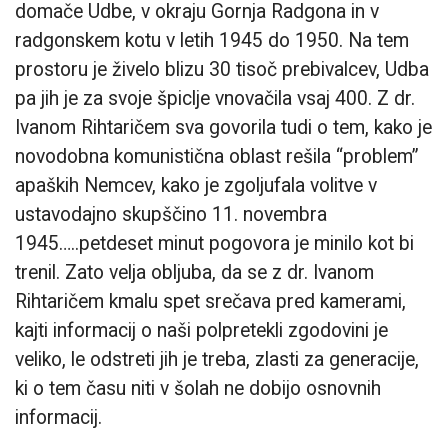
domače Udbe, v okraju Gornja Radgona in v
radgonskem kotu v letih 1945 do 1950. Na tem
prostoru je živelo blizu 30 tisoč prebivalcev, Udba
pa jih je za svoje špiclje vnovačila vsaj 400. Z dr.
Ivanom Rihtaričem sva govorila tudi o tem, kako je
novodobna komunistična oblast rešila “problem”
apaških Nemcev, kako je zgoljufala volitve v
ustavodajno skupščino 11. novembra
1945…..petdeset minut pogovora je minilo kot bi
trenil. Zato velja obljuba, da se z dr. Ivanom
Rihtaričem kmalu spet srečava pred kamerami,
kajti informacij o naši polpretekli zgodovini je
veliko, le odstreti jih je treba, zlasti za generacije,
ki o tem času niti v šolah ne dobijo osnovnih
informacij.