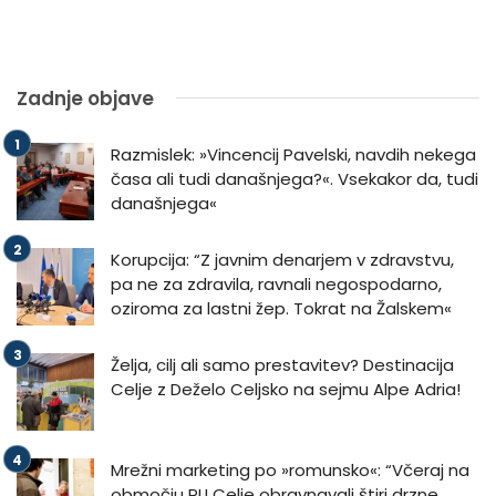
Zadnje objave
Razmislek: »Vincencij Pavelski, navdih nekega
časa ali tudi današnjega?«. Vsekakor da, tudi
današnjega«
Korupcija: “Z javnim denarjem v zdravstvu,
pa ne za zdravila, ravnali negospodarno,
oziroma za lastni žep. Tokrat na Žalskem«
Želja, cilj ali samo prestavitev? Destinacija
Celje z Deželo Celjsko na sejmu Alpe Adria!
Mrežni marketing po »romunsko«: “Včeraj na
območju PU Celje obravnavali štiri drzne