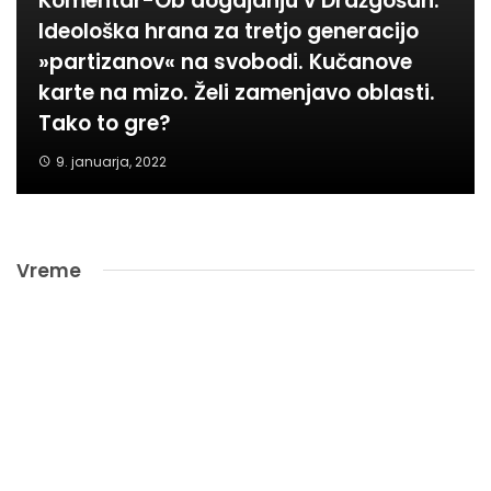
Komentar-Ob dogajanju v Dražgošah:
Ideološka hrana za tretjo generacijo
»partizanov« na svobodi. Kučanove
karte na mizo. Želi zamenjavo oblasti.
Tako to gre?
9. januarja, 2022
Vreme