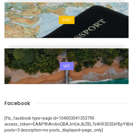
SVET
VEČ
Facebook
[fts_facebook type=page id=104003041353790
access_token=EAAP9hArvboQBAJmUeJbZBL7s4HX3D2EkfBpYtBn
posts=3 description=no posts_displayed=page_only]