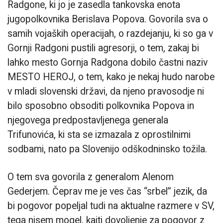
Radgone, ki jo je zasedla tankovska enota
jugopolkovnika Berislava Popova. Govorila sva o
samih vojaških operacijah, o razdejanju, ki so ga v
Gornji Radgoni pustili agresorji, o tem, zakaj bi
lahko mesto Gornja Radgona dobilo častni naziv
MESTO HEROJ, o tem, kako je nekaj hudo narobe
v mladi slovenski državi, da njeno pravosodje ni
bilo sposobno obsoditi polkovnika Popova in
njegovega predpostavljenega generala
Trifunovića, ki sta se izmazala z oprostilnimi
sodbami, nato pa Slovenijo odškodninsko tožila.
O tem sva govorila z generalom Alenom
Gederjem. Čeprav me je ves čas “srbel” jezik, da
bi pogovor popeljal tudi na aktualne razmere v SV,
tega nisem mogel, kajti dovoljenje za pogovor z