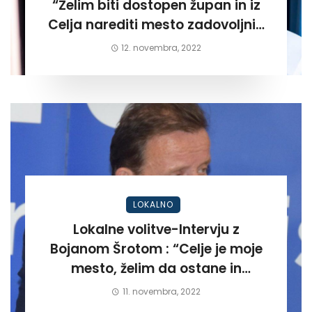
“Želim biti dostopen župan in iz
Celja narediti mesto zadovoljnih
meščanov”
12. novembra, 2022
LOKALNO
Lokalne volitve-Intervju z
Bojanom Šrotom : “Celje je moje
mesto, želim da ostane in
postane kraj kjer bodo ljudje
11. novembra, 2022
zadovoljni in ponosni”.