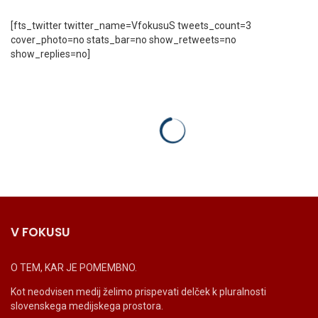
[fts_twitter twitter_name=VfokusuS tweets_count=3
cover_photo=no stats_bar=no show_retweets=no
show_replies=no]
V FOKUSU
O TEM, KAR JE POMEMBNO.
Kot neodvisen medij želimo prispevati delček k pluralnosti
slovenskega medijskega prostora.