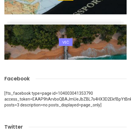
VEČ
Facebook
[fts_facebook type=page id=104003041353790
access_token=EAAP9hArvboQBAJmUeJbZBL7s4HX3D2EkfBpYtBn
posts=3 description=no posts_displayed=page_only]
Twitter