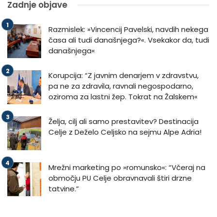
Zadnje objave
Razmislek: »Vincencij Pavelski, navdih nekega
časa ali tudi današnjega?«. Vsekakor da, tudi
današnjega«
Korupcija: “Z javnim denarjem v zdravstvu,
pa ne za zdravila, ravnali negospodarno,
oziroma za lastni žep. Tokrat na Žalskem«
Želja, cilj ali samo prestavitev? Destinacija
Celje z Deželo Celjsko na sejmu Alpe Adria!
Mrežni marketing po »romunsko«: “Včeraj na
območju PU Celje obravnavali štiri drzne
tatvine.”