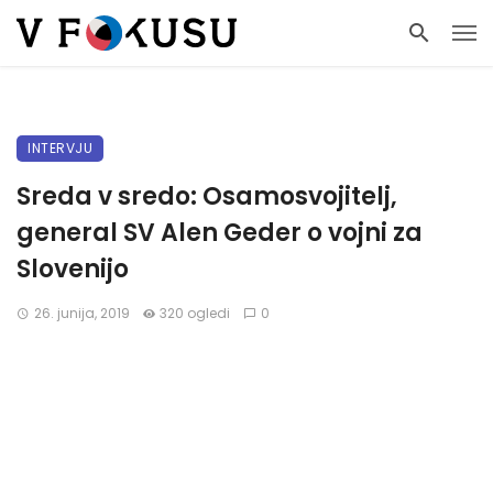
INTERVJU
Sreda v sredo: Osamosvojitelj,
general SV Alen Geder o vojni za
Slovenijo
26. junija, 2019
320 ogledi
0