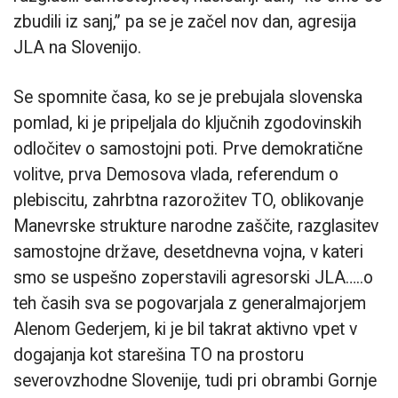
zbudili iz sanj,” pa se je začel nov dan, agresija
JLA na Slovenijo.
Se spomnite časa, ko se je prebujala slovenska
pomlad, ki je pripeljala do ključnih zgodovinskih
odločitev o samostojni poti. Prve demokratične
volitve, prva Demosova vlada, referendum o
plebiscitu, zahrbtna razorožitev TO, oblikovanje
Manevrske strukture narodne zaščite, razglasitev
samostojne države, desetdnevna vojna, v kateri
smo se uspešno zoperstavili agresorski JLA…..o
teh časih sva se pogovarjala z generalmajorjem
Alenom Gederjem, ki je bil takrat aktivno vpet v
dogajanja kot starešina TO na prostoru
severovzhodne Slovenije, tudi pri obrambi Gornje