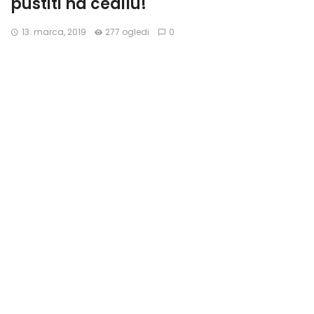
pustiti na cedilu!
13. marca, 2019
277 ogledi
0