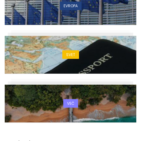
EVROPA
SVET
VEČ