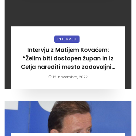
INTERVJU
Intervju z Matijem Kovačem:
“Želim biti dostopen župan in iz
Celja narediti mesto zadovoljnih
meščanov”
12. novembra, 2022