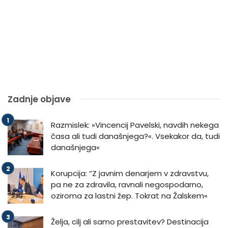
Zadnje objave
Razmislek: »Vincencij Pavelski, navdih nekega
časa ali tudi današnjega?«. Vsekakor da, tudi
današnjega«
Korupcija: “Z javnim denarjem v zdravstvu,
pa ne za zdravila, ravnali negospodarno,
oziroma za lastni žep. Tokrat na Žalskem«
Želja, cilj ali samo prestavitev? Destinacija