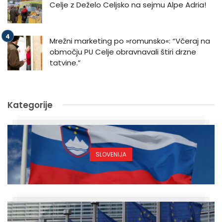
Celje z Deželo Celjsko na sejmu Alpe Adria!
Mrežni marketing po »romunsko«: “Včeraj na
območju PU Celje obravnavali štiri drzne
tatvine.”
Kategorije
SLOVENIJA