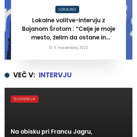
LOKALNO
Lokalne volitve-Intervju z
Bojanom Šrotom : “Celje je moje
mesto, želim da ostane in
postane kraj kjer bodo ljudje
11. novembra, 2022
zadovoljni in ponosni”.
VEČ V:
INTERVJU
SLOVENIJA
Na obisku pri Francu Jagru,