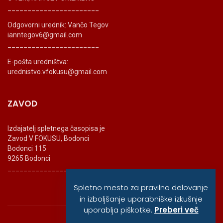
_______________________
Odgovorni urednik: Vančo Tegov
ianntegov6@gmail.com
_______________________
E-pošta uredništva:
urednistvo.vfokusu@gmail.com
ZAVOD
Izdajatelj spletnega časopisa je
Zavod V FOKUSU, Bodonci
Bodonci 115
9265 Bodonci
_______________________
Spletno mesto za pravilno delovanje
in izboljšanje uporabniške izkušnje
uporablja piškotke.
Preberi več