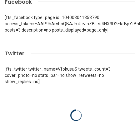
Facebook
[fts_facebook type=page id=104003041353790
access_token=EAAP9hArvboQBAJmUeJbZBL7s4HX3D2EkfBpYtBn
posts=3 description=no posts_displayed=page_only]
Twitter
[fts_twitter twitter_name=VfokusuS tweets_count=3
cover_photo=no stats_bar=no show_retweets=no
show_replies=no]