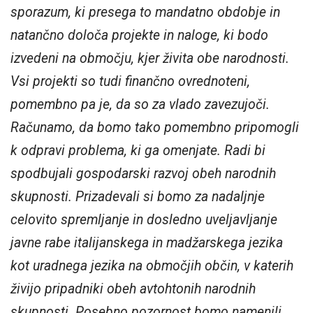
sporazum, ki presega to mandatno obdobje in
natančno določa projekte in naloge, ki bodo
izvedeni na območju, kjer živita obe narodnosti.
Vsi projekti so tudi finančno ovrednoteni,
pomembno pa je, da so za vlado zavezujoči.
Računamo, da bomo tako pomembno pripomogli
k odpravi problema, ki ga omenjate. Radi bi
spodbujali gospodarski razvoj obeh narodnih
skupnosti. Prizadevali si bomo za nadaljnje
celovito spremljanje in dosledno uveljavljanje
javne rabe italijanskega in madžarskega jezika
kot uradnega jezika na območjih občin, v katerih
živijo pripadniki obeh avtohtonih narodnih
skupnosti. Posebno pozornost bomo namenili