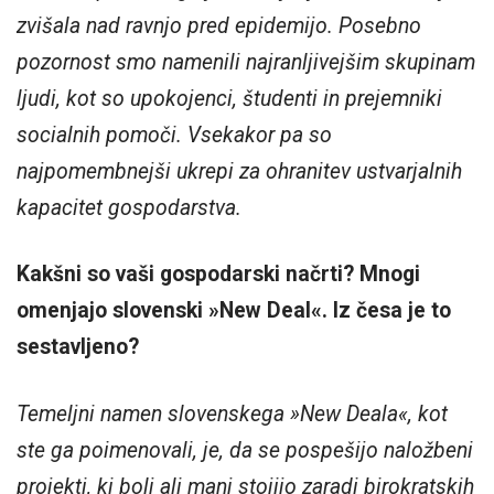
zvišala nad ravnjo pred epidemijo. Posebno
pozornost smo namenili najranljivejšim skupinam
ljudi, kot so upokojenci, študenti in prejemniki
socialnih pomoči. Vsekakor pa so
najpomembnejši ukrepi za ohranitev ustvarjalnih
kapacitet gospodarstva.
Kakšni so vaši gospodarski načrti? Mnogi
omenjajo slovenski »New Deal«. Iz česa je to
sestavljeno?
Temeljni namen slovenskega »New Deala«, kot
ste ga poimenovali, je, da se pospešijo naložbeni
projekti, ki bolj ali manj stojijo zaradi birokratskih