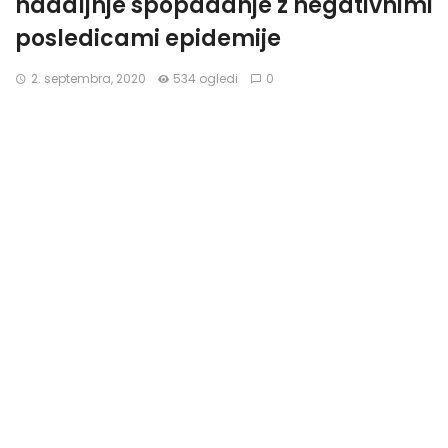
nadaljnje spopadanje z negativnimi
posledicami epidemije
2. septembra, 2020
534 ogledi
0