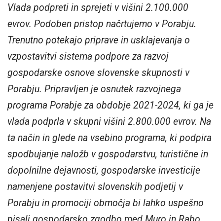
Vlada podpreti in sprejeti v višini 2.100.000
evrov. Podoben pristop načrtujemo v Porabju.
Trenutno potekajo priprave in usklajevanja o
vzpostavitvi sistema podpore za razvoj
gospodarske osnove slovenske skupnosti v
Porabju. Pripravljen je osnutek razvojnega
programa Porabje za obdobje 2021-2024, ki ga je
vlada podprla v skupni višini 2.800.000 evrov. Na
ta način in glede na vsebino programa, ki podpira
spodbujanje naložb v gospodarstvu, turistične in
dopolnilne dejavnosti, gospodarske investicije
namenjene postavitvi slovenskih podjetij v
Porabju in promociji območja bi lahko uspešno
pisali gospodarsko zgodbo med Muro in Rabo.