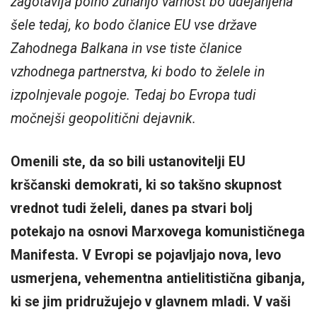
zagotavlja polno zunanjo varnost bo udejanjena
šele tedaj, ko bodo članice EU vse države
Zahodnega Balkana in vse tiste članice
vzhodnega partnerstva, ki bodo to želele in
izpolnjevale pogoje. Tedaj bo Evropa tudi
močnejši geopolitični dejavnik.
Omenili ste, da so bili ustanovitelji EU
krščanski demokrati, ki so takšno skupnost
vrednot tudi želeli, danes pa stvari bolj
potekajo na osnovi Marxovega komunističnega
Manifesta. V Evropi se pojavljajo nova, levo
usmerjena, vehementna antielitistična gibanja,
ki se jim pridružujejo v glavnem mladi. V vaši