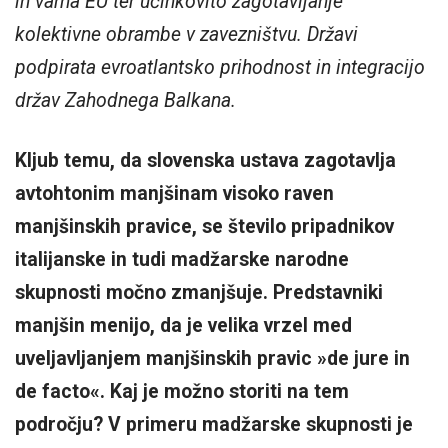
in varna EU ter učinkovito zagotavljanje
kolektivne obrambe v zavezništvu. Državi
podpirata evroatlantsko prihodnost in integracijo
držav Zahodnega Balkana.
Kljub temu, da slovenska ustava zagotavlja
avtohtonim manjšinam visoko raven
manjšinskih pravice, se število pripadnikov
italijanske in tudi madžarske narodne
skupnosti močno zmanjšuje. Predstavniki
manjšin menijo, da je velika vrzel med
uveljavljanjem manjšinskih pravic »de jure in
de facto«. Kaj je možno storiti na tem
področju? V primeru madžarske skupnosti je