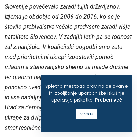
Slovenije povečevalo zaradi tujih državljanov.
Izjema je obdobje od 2006 do 2016, ko se je
število prebivalstva večalo predvsem zaradi višje
natalitete Slovencev. V zadnjih letih pa se rodnost
žal zmanjšuje. V koalicijski pogodbi smo zato
med prioritetnimi ukrepi izpostavili pomoč
mladim s stanovanjsko shemo za mlade družine
ter gradnjo najemniških stanovanj, (in tudi
Spletno mesto za pravilno delovanje
ponovno uvedbo brezplačnega vrtca za drugega
in izboljšanje uporabniške izkušnje
in vse nadaljnje otroke, ur.). Ustanavljamo vladni
uporablja piškotke.
Preberi več
Urad za demografijo, ki bo horizontalno usklajeval
V redu
ukrepe za dvig natalitete, pomoč družinam in v
smer resnične medgeneracijske solidarnosti.