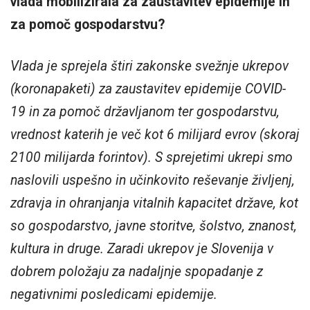
vlada mobilizirala za zaustavitev epidemije in
za pomoč gospodarstvu?
Vlada je sprejela štiri zakonske svežnje ukrepov
(koronapaketi) za zaustavitev epidemije COVID-
19 in za pomoč državljanom ter gospodarstvu,
vrednost katerih je več kot 6 milijard evrov (skoraj
2100 milijarda forintov). S sprejetimi ukrepi smo
naslovili uspešno in učinkovito reševanje življenj,
zdravja in ohranjanja vitalnih kapacitet države, kot
so gospodarstvo, javne storitve, šolstvo, znanost,
kultura in druge. Zaradi ukrepov je Slovenija v
dobrem položaju za nadaljnje spopadanje z
negativnimi posledicami epidemije.