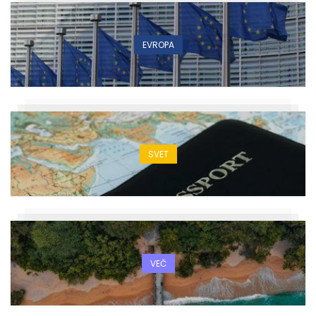
EVROPA
SVET
VEČ