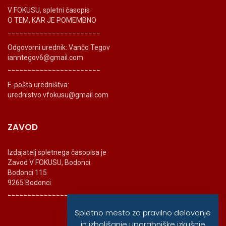
V FOKUSU, spletni časopis
O TEM, KAR JE POMEMBNO
_______________________
Odgovorni urednik: Vančo Tegov
ianntegov6@gmail.com
_______________________
E-pošta uredništva:
urednistvo.vfokusu@gmail.com
ZAVOD
Izdajatelj spletnega časopisa je
Zavod V FOKUSU, Bodonci
Bodonci 115
9265 Bodonci
_______________________
Spletno mesto za pravilno delovanje
in izboljšanje uporabniške izkušnje