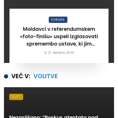
EVROPA
Moldavci v referendumskem
»foto-finišu« uspeli izglasovati
spremembo ustave, ki jim
omogoča pridružitev v EU
21. oktobra, 2024
VEČ V:
VOLITVE
SVET
Nezaslišano: “Poskus atentata nad