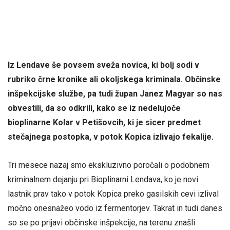
Iz Lendave še povsem sveža novica, ki bolj sodi v
rubriko črne kronike ali okoljskega kriminala. Občinske
inšpekcijske službe, pa tudi župan Janez Magyar so nas
obvestili, da so odkrili, kako se iz nedelujoče
bioplinarne Kolar v Petišovcih, ki je sicer predmet
stečajnega postopka, v potok Kopica izlivajo fekalije.
Tri mesece nazaj smo ekskluzivno poročali o podobnem
kriminalnem dejanju pri Bioplinarni Lendava, ko je novi
lastnik prav tako v potok Kopica preko gasilskih cevi izlival
močno onesnažeo vodo iz fermentorjev. Takrat in tudi danes
so se po prijavi občinske inšpekcije, na terenu znašli