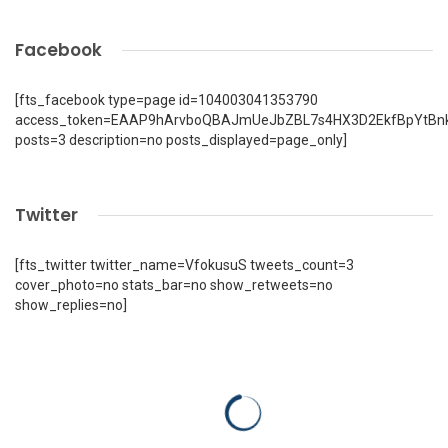
Facebook
[fts_facebook type=page id=104003041353790
access_token=EAAP9hArvboQBAJmUeJbZBL7s4HX3D2EkfBpYtBn
posts=3 description=no posts_displayed=page_only]
Twitter
[fts_twitter twitter_name=VfokusuS tweets_count=3
cover_photo=no stats_bar=no show_retweets=no
show_replies=no]