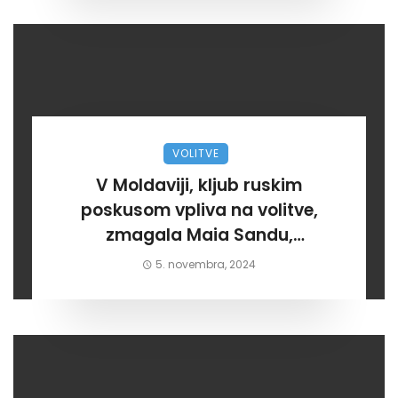
VOLITVE
V Moldaviji, kljub ruskim
poskusom vpliva na volitve,
zmagala Maia Sandu,
prozahodno orientirana
5. novembra, 2024
kandidatka. Rusija meni da
nedemokratično in nečastno!?