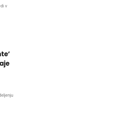
di v
hte’
aje
eljenju