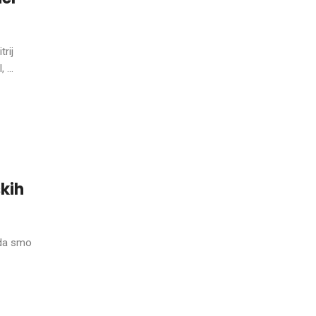
rij
 ...
kih
 da smo