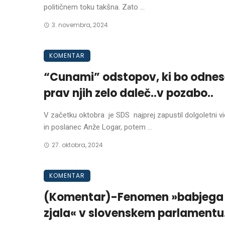
političnem toku takšna. Zato ...
3. novembra, 2024
KOMENTAR
“Cunami” odstopov, ki bo odnes
prav njih zelo daleč..v pozabo..
V začetku oktobra je SDS najprej zapustil dolgoletni vi
in poslanec Anže Logar, potem ...
27. oktobra, 2024
KOMENTAR
(Komentar)-Fenomen »babjega
zjala« v slovenskem parlamentu