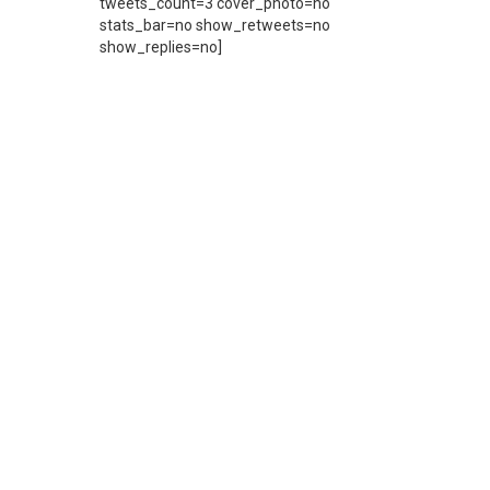
tweets_count=3 cover_photo=no
stats_bar=no show_retweets=no
show_replies=no]