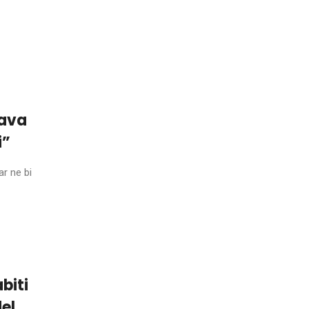
lava
i”
r ne bi
biti
del