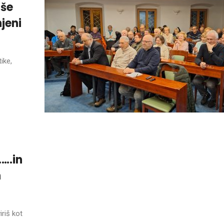
 še
njeni
ike,
….in
n
iriš kot