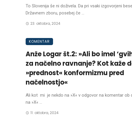
To Slovenija še ni doživela. Da pri vsaki izgovorjeni bese
Državnem zboru, posebej če ...
23. oktobra, 2024
KOMENTAR
Anže Logar št.2: »Ali bo imel ‘gvi
za načelno ravnanje? Kot kaže d
»prednost« konformizmu pred
načelnostjo«
Ali kot mi je nekdo na »X« v odgovor na komentar ob d
na »X« ...
11. oktobra, 2024