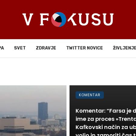
PA
SVET
ZDRAVJE
TWITTER NOVICE
ŽIVLJENJ
KOMENTAR
Komentar: “Farsa je 
ime za proces »Trenta
Kafkovski način za ub
voljo in zamoriti čas t