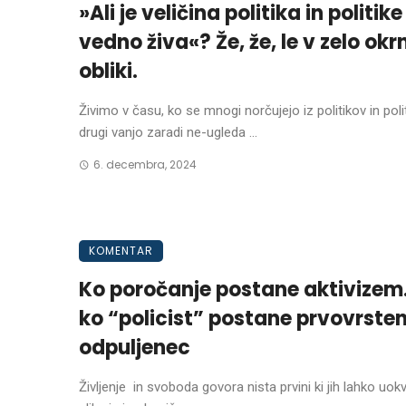
»Ali je veličina politika in politike
vedno živa«? Že, že, le v zelo okr
obliki.
Živimo v času, ko se mnogi norčujejo iz politikov in polit
drugi vanjo zaradi ne-ugleda ...
6. decembra, 2024
KOMENTAR
Ko poročanje postane aktivizem.
ko “policist” postane prvovrste
odpuljenec
Življenje in svoboda govora nista prvini ki jih lahko uokv