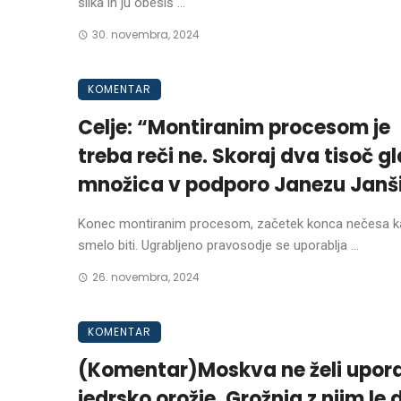
slika in ju obesiš ...
30. novembra, 2024
KOMENTAR
Celje: “Montiranim procesom je
treba reči ne. Skoraj dva tisoč g
množica v podporo Janezu Janš
Konec montiranim procesom, začetek konca nečesa ka
smelo biti. Ugrabljeno pravosodje se uporablja ...
26. novembra, 2024
KOMENTAR
(Komentar)Moskva ne želi upora
jedrsko orožje. Grožnja z njim le 