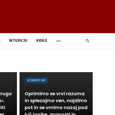
E
INTERVJU
VIDEO
KOMENTAR
drugo
Oprimimo se vrvi razuma
«.
in splezajmo ven, najdimo
iti
pot in se vrnimo nazaj pod
er
luč logike, znanosti in