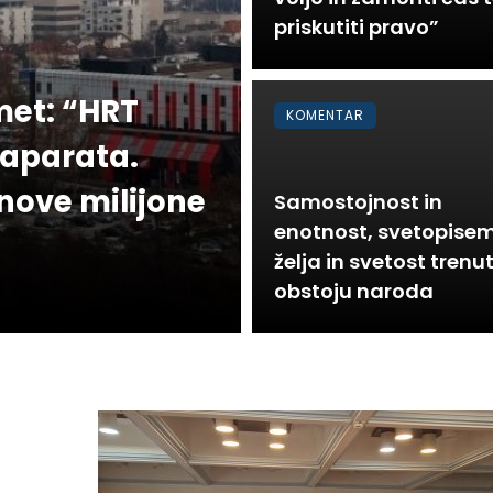
priskutiti pravo”
met: “HRT
KOMENTAR
 aparata.
nove milijone
Samostojnost in
enotnost, svetopise
želja in svetost trenu
obstoju naroda