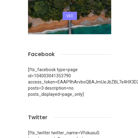
VEČ
Facebook
[fts_facebook type=page
id=104003041353790
access_token=EAAP9hArvboQBAJmUeJbZBL7s4HX3D2
posts=3 description=no
posts_displayed=page_only]
Twitter
[fts_twitter twitter_name=VfokusuS