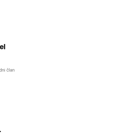
el
dni član
.