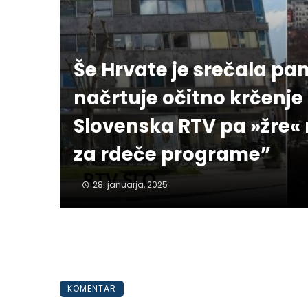
Še Hrvate je srečala pa
načrtuje očitno krčenje
Slovenska RTV pa »žre« 
za rdeče programe”
28. januarja, 2025
KOMENTAR