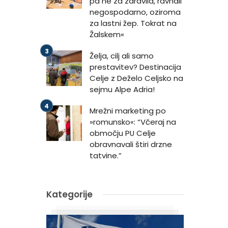
pa ne za zdravila, ravnali
negospodarno, oziroma
za lastni žep. Tokrat na
Žalskem«
Želja, cilj ali samo
prestavitev? Destinacija
Celje z Deželo Celjsko na
sejmu Alpe Adria!
Mrežni marketing po
»romunsko«: “Včeraj na
območju PU Celje
obravnavali štiri drzne
tatvine.”
Kategorije