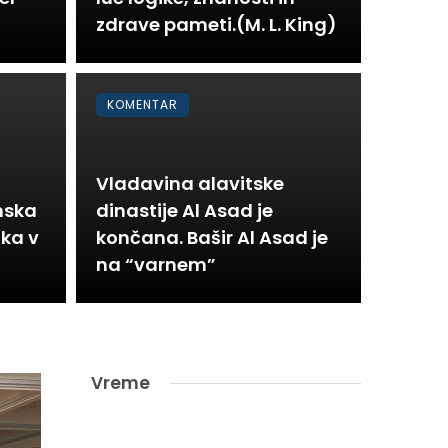
zdrave pameti.(M. L. King)
KOMENTAR
Vladavina alavitske
mska
dinastije Al Asad je
tka v
končana. Bašir Al Asad je
na “varnem”
Vreme