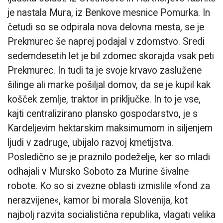
je nastala Mura, iz Benkove mesnice Pomurka. In
četudi so se odpirala nova delovna mesta, se je
Prekmurec še naprej podajal v zdomstvo. Sredi
sedemdesetih let je bil zdomec skorajda vsak peti
Prekmurec. In tudi ta je svoje krvavo zaslužene
šilinge ali marke pošiljal domov, da se je kupil kak
košček zemlje, traktor in priključke. In to je vse,
kajti centralizirano plansko gospodarstvo, je s
Kardeljevim hektarskim maksimumom in siljenjem
ljudi v zadruge, ubijalo razvoj kmetijstva.
Posledično se je praznilo podeželje, ker so mladi
odhajali v Mursko Soboto za Murine šivalne
robote. Ko so si zvezne oblasti izmislile »fond za
nerazvijene«, kamor bi morala Slovenija, kot
najbolj razvita socialistična republika, vlagati velika