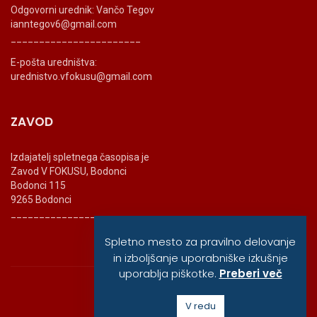
Odgovorni urednik: Vančo Tegov
ianntegov6@gmail.com
_______________________
E-pošta uredništva:
urednistvo.vfokusu@gmail.com
ZAVOD
Izdajatelj spletnega časopisa je
Zavod V FOKUSU, Bodonci
Bodonci 115
9265 Bodonci
_______________________
Spletno mesto za pravilno delovanje
in izboljšanje uporabniške izkušnje
uporablja piškotke.
Preberi več
© vfokusu, 2020
V redu