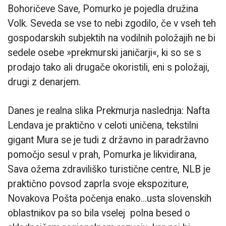
Bohoričeve Save, Pomurko je pojedla družina
Volk. Seveda se vse to nebi zgodilo, če v vseh teh
gospodarskih subjektih na vodilnih položajih ne bi
sedele osebe »prekmurski janičarji«, ki so se s
prodajo tako ali drugače okoristili, eni s položaji,
drugi z denarjem.
Danes je realna slika Prekmurja naslednja: Nafta
Lendava je praktično v celoti uničena, tekstilni
gigant Mura se je tudi z državno in paradržavno
pomočjo sesul v prah, Pomurka je likvidirana,
Sava ožema zdraviliško turistične centre, NLB je
praktično povsod zaprla svoje ekspoziture,
Novakova Pošta počenja enako…usta slovenskih
oblastnikov pa so bila vselej polna besed o