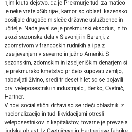
njim kruta dejstvo, da je Prekmurje tudi za matico
le neke vrste »Sibirija«, kamor so oblasti kazensko
pošiljale drugače misleče državne uslužbence in
učitelje. Nadaljeval se je prekmurski eksodus, in to
skozi sezonska dela v Slavoniji in Baranji, z
zdomstvom v francoskih rudnikih ali pa z
izseljevanjem v severno in južno Ameriki. S
sezonskim, zdomskim in izseljeniškim denarjem si
je prekmursko kmetstvo pričelo kupovati zemljo,
nabavljati živino, sredi tridesetih let so se pojavili
prvi veleposestniki in industrijalci, Benko, Cvetnič,
Hartner.
V novi socialistični državi so se rdeči oblastniki z
nacionalizacijo in tudi likvidacijami otresli
veleposestnikov in kapitalistov, tovarne je prevzela
ljudska oblast. Iz Cvetničeve in Hartnerjeve fabrike