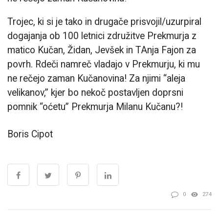
Trojec, ki si je tako in drugače prisvojil/uzurpiral
dogajanja ob 100 letnici združitve Prekmurja z
matico Kučan, Židan, Jevšek in TAnja Fajon za
povrh. Rdeči namreč vladajo v Prekmurju, ki mu
ne rečejo zaman Kučanovina! Za njimi “aleja
velikanov,” kjer bo nekoč postavljen doprsni
pomnik “oćetu” Prekmurja Milanu Kučanu?!
Boris Cipot
0
274