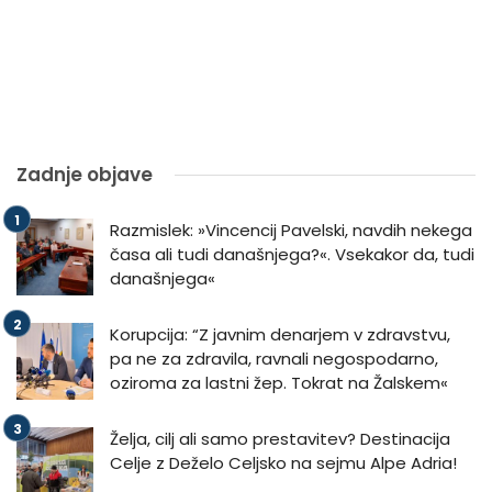
Zadnje objave
Razmislek: »Vincencij Pavelski, navdih nekega
časa ali tudi današnjega?«. Vsekakor da, tudi
današnjega«
Korupcija: “Z javnim denarjem v zdravstvu,
pa ne za zdravila, ravnali negospodarno,
oziroma za lastni žep. Tokrat na Žalskem«
Želja, cilj ali samo prestavitev? Destinacija
Celje z Deželo Celjsko na sejmu Alpe Adria!