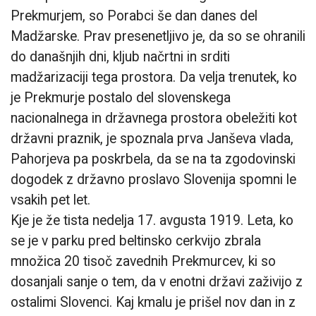
Prekmurjem, so Porabci še dan danes del
Madžarske. Prav presenetljivo je, da so se ohranili
do današnjih dni, kljub načrtni in srditi
madžarizaciji tega prostora. Da velja trenutek, ko
je Prekmurje postalo del slovenskega
nacionalnega in državnega prostora obeležiti kot
državni praznik, je spoznala prva Janševa vlada,
Pahorjeva pa poskrbela, da se na ta zgodovinski
dogodek z državno proslavo Slovenija spomni le
vsakih pet let.
Kje je že tista nedelja 17. avgusta 1919. Leta, ko
se je v parku pred beltinsko cerkvijo zbrala
množica 20 tisoč zavednih Prekmurcev, ki so
dosanjali sanje o tem, da v enotni državi zaživijo z
ostalimi Slovenci. Kaj kmalu je prišel nov dan in z