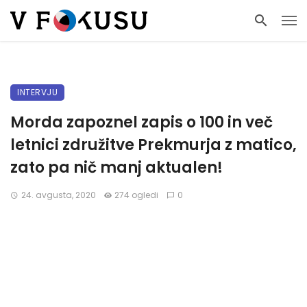
INTERVJU
Morda zapoznel zapis o 100 in več
letnici združitve Prekmurja z matico,
zato pa nič manj aktualen!
24. avgusta, 2020
274 ogledi
0