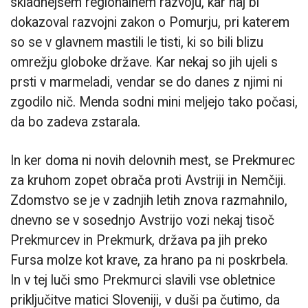
skladnejšem regionalnem razvoju, kar naj bi
dokazoval razvojni zakon o Pomurju, pri katerem
so se v glavnem mastili le tisti, ki so bili blizu
omrežju globoke države. Kar nekaj so jih ujeli s
prsti v marmeladi, vendar se do danes z njimi ni
zgodilo nič. Menda sodni mini meljejo tako počasi,
da bo zadeva zstarala.
In ker doma ni novih delovnih mest, se Prekmurec
za kruhom zopet obrača proti Avstriji in Nemčiji.
Zdomstvo se je v zadnjih letih znova razmahnilo,
dnevno se v sosednjo Avstrijo vozi nekaj tisoč
Prekmurcev in Prekmurk, država pa jih preko
Fursa molze kot krave, za hrano pa ni poskrbela.
In v tej luči smo Prekmurci slavili vse obletnice
priključitve matici Sloveniji, v duši pa čutimo, da