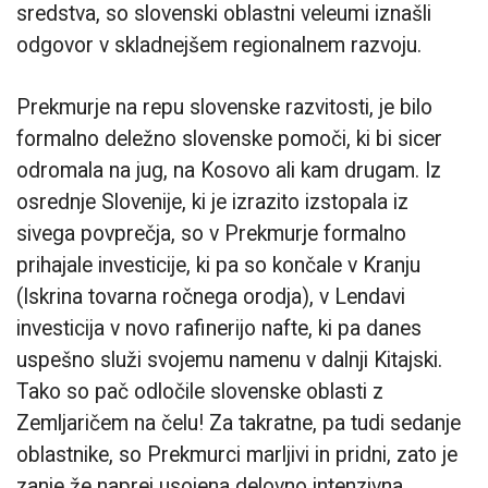
sredstva, so slovenski oblastni veleumi iznašli
odgovor v skladnejšem regionalnem razvoju.
Prekmurje na repu slovenske razvitosti, je bilo
formalno deležno slovenske pomoči, ki bi sicer
odromala na jug, na Kosovo ali kam drugam. Iz
osrednje Slovenije, ki je izrazito izstopala iz
sivega povprečja, so v Prekmurje formalno
prihajale investicije, ki pa so končale v Kranju
(Iskrina tovarna ročnega orodja), v Lendavi
investicija v novo rafinerijo nafte, ki pa danes
uspešno služi svojemu namenu v dalnji Kitajski.
Tako so pač odločile slovenske oblasti z
Zemljaričem na čelu! Za takratne, pa tudi sedanje
oblastnike, so Prekmurci marljivi in pridni, zato je
zanje že naprej usojena delovno intenzivna