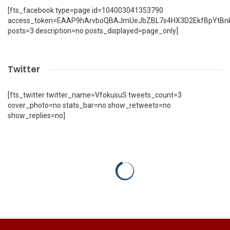
[fts_facebook type=page id=104003041353790
access_token=EAAP9hArvboQBAJmUeJbZBL7s4HX3D2EkfBpYtBn
posts=3 description=no posts_displayed=page_only]
Twitter
[fts_twitter twitter_name=VfokusuS tweets_count=3
cover_photo=no stats_bar=no show_retweets=no
show_replies=no]