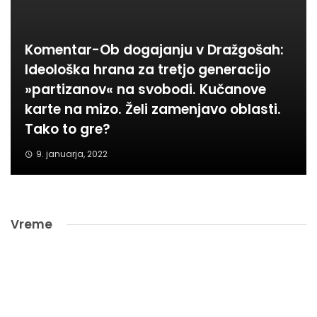
Komentar-Ob dogajanju v Dražgošah:
Ideološka hrana za tretjo generacijo
»partizanov« na svobodi. Kučanove
karte na mizo. Želi zamenjavo oblasti.
Tako to gre?
9. januarja, 2022
Vreme