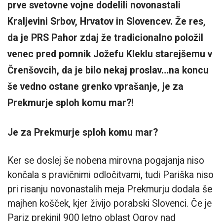
prve svetovne vojne dodelili novonastali
Kraljevini Srbov, Hrvatov in Slovencev. Že res,
da je PRS Pahor zdaj že tradicionalno položil
venec pred pomnik Jožefu Kleklu starejšemu v
Črenšovcih, da je bilo nekaj proslav…na koncu
še vedno ostane grenko vprašanje, je za
Prekmurje sploh komu mar?!
Je za Prekmurje sploh komu mar?
Ker se doslej še nobena mirovna pogajanja niso
končala s pravičnimi odločitvami, tudi Pariška niso
pri risanju novonastalih meja Prekmurju dodala še
majhen košček, kjer živijo porabski Slovenci. Če je
Pariz prekinil 900 letno oblast Ogrov nad