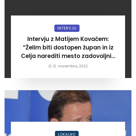
INTERVJU
Intervju z Matijem Kovačem:
“Želim biti dostopen župan in iz
Celja narediti mesto zadovoljnih
meščanov”
12. novembra, 2022
LOKALNO