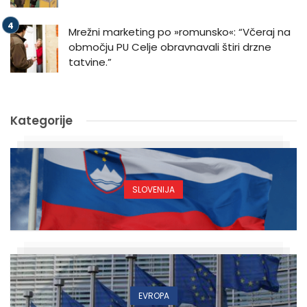
Mrežni marketing po »romunsko«: “Včeraj na
območju PU Celje obravnavali štiri drzne
tatvine.”
Kategorije
SLOVENIJA
EVROPA