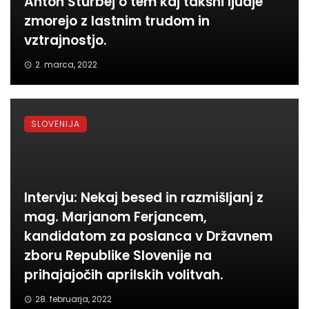
Anton Šturbej o tem kaj takšni ljudje
zmorejo z lastnim trudom in
vztrajnostjo.
2. marca, 2022
SLOVENIJA
Intervju: Nekaj besed in razmišljanj z
mag. Marjanom Ferjancem,
kandidatom za poslanca v Državnem
zboru Republike Slovenije na
prihajajočih aprilskih volitvah.
28. februarja, 2022