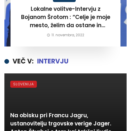
Lokalne volitve-Intervju z
Bojanom Šrotom : “Celje je moje
mesto, želim da ostane in
postane kraj kjer bodo ljudje
11. novembra, 2022
zadovoljni in ponosni”.
VEČ V:
INTERVJU
SLOVENIJA
Na obisku pri Francu Jagru,
ustanovitelju trgovske verige Jager.