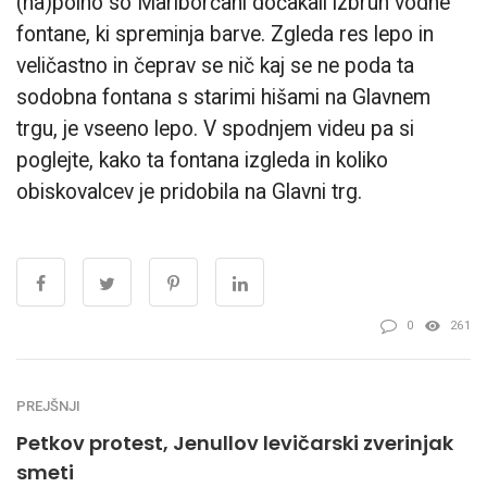
(na)polno so Mariborčani dočakali izbruh vodne
fontane, ki spreminja barve. Zgleda res lepo in
veličastno in čeprav se nič kaj se ne poda ta
sodobna fontana s starimi hišami na Glavnem
trgu, je vseeno lepo. V spodnjem videu pa si
poglejte, kako ta fontana izgleda in koliko
obiskovalcev je pridobila na Glavni trg.
0
261
PREJŠNJI
Petkov protest, Jenullov levičarski zverinjak
smeti