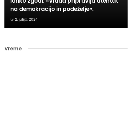
lahko zgodi: »Vlada pripravlja atentat
na demokracijo in podeželje«.
2. julija, 2024
Vreme