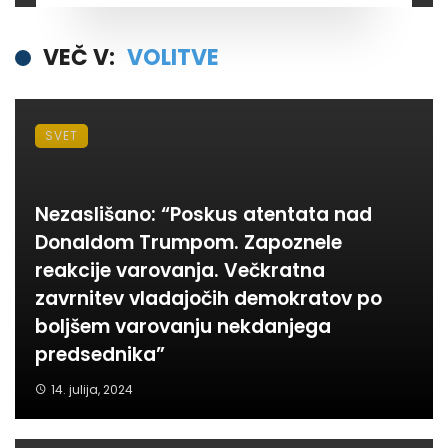
VEČ V:
VOLITVE
SVET
Nezaslišano: “Poskus atentata nad
Donaldom Trumpom. Zapoznele
reakcije varovanja. Večkratna
zavrnitev vladajočih demokratov po
boljšem varovanju nekdanjega
predsednika”
14. julija, 2024