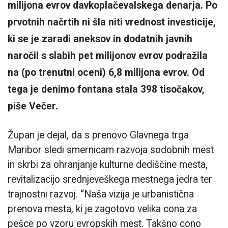
milijona evrov davkoplačevalskega denarja. Po
prvotnih načrtih ni šla niti vrednost investicije,
ki se je zaradi aneksov in dodatnih javnih
naročil s slabih pet milijonov evrov podražila
na (po trenutni oceni) 6,8 milijona evrov. Od
tega je denimo fontana stala 398 tisočakov,
piše Večer.
Župan je dejal, da s prenovo Glavnega trga
Maribor sledi smernicam razvoja sodobnih mest
in skrbi za ohranjanje kulturne dediščine mesta,
revitalizacijo srednjeveškega mestnega jedra ter
trajnostni razvoj. “Naša vizija je urbanistična
prenova mesta, ki je zagotovo velika cona za
pešce po vzoru evropskih mest. Takšno cono