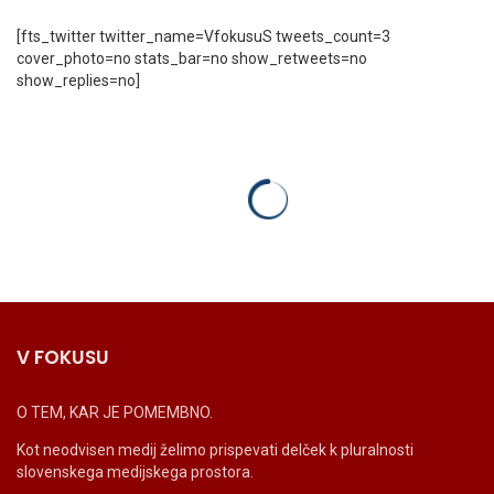
[fts_twitter twitter_name=VfokusuS tweets_count=3
cover_photo=no stats_bar=no show_retweets=no
show_replies=no]
V FOKUSU
O TEM, KAR JE POMEMBNO.
Kot neodvisen medij želimo prispevati delček k pluralnosti
slovenskega medijskega prostora.
_______________________