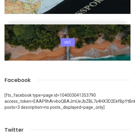
VEČ
Facebook
[fts_facebook type=page id=104003041353790
access_token=EAAP9hArvboQBAJmUeJbZBL7s4HX3D2EkfBpYtBn
posts=3 description=no posts_displayed=page_only]
Twitter