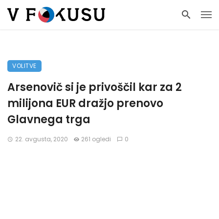
VOLITVE
Arsenovič si je privoščil kar za 2
milijona EUR dražjo prenovo
Glavnega trga
22. avgusta, 2020
261 ogledi
0