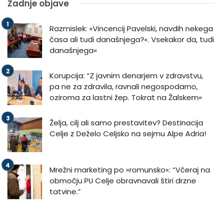
Zadnje objave
Razmislek: »Vincencij Pavelski, navdih nekega
časa ali tudi današnjega?«. Vsekakor da, tudi
današnjega«
Korupcija: “Z javnim denarjem v zdravstvu,
pa ne za zdravila, ravnali negospodarno,
oziroma za lastni žep. Tokrat na Žalskem«
Želja, cilj ali samo prestavitev? Destinacija
Celje z Deželo Celjsko na sejmu Alpe Adria!
Mrežni marketing po »romunsko«: “Včeraj na
območju PU Celje obravnavali štiri drzne
tatvine.”