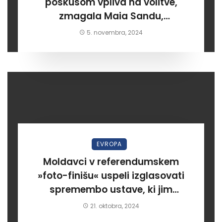
poskusom vpliva na volitve,
zmagala Maia Sandu,
prozahodno orientirana
5. novembra, 2024
kandidatka. Rusija meni da
nedemokratično in nečastno!?
EVROPA
Moldavci v referendumskem
»foto-finišu« uspeli izglasovati
spremembo ustave, ki jim
omogoča pridružitev v EU
21. oktobra, 2024