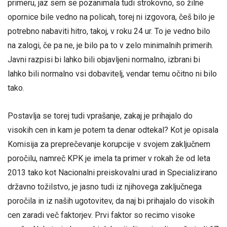
primeru, jaz sem se pozanimala tudi strokovno, so žilne
opornice bile vedno na policah, torej ni izgovora, češ bilo je
potrebno nabaviti hitro, takoj, v roku 24 ur. To je vedno bilo
na zalogi, če pa ne, je bilo pa to v zelo minimalnih primerih.
Javni razpisi bi lahko bili objavljeni normalno, izbrani bi
lahko bili normalno vsi dobavitelj, vendar temu očitno ni bilo
tako.
Postavlja se torej tudi vprašanje, zakaj je prihajalo do
visokih cen in kam je potem ta denar odtekal? Kot je opisala
Komisija za preprečevanje korupcije v svojem zaključnem
poročilu, namreč KPK je imela ta primer v rokah že od leta
2013 tako kot Nacionalni preiskovalni urad in Specializirano
državno tožilstvo, je jasno tudi iz njihovega zaključnega
poročila in iz naših ugotovitev, da naj bi prihajalo do visokih
cen zaradi več faktorjev. Prvi faktor so recimo visoke