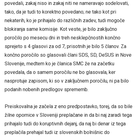
povedali, zakaj niso in zakaj niti ne nameravajo sodelovati,
tako, da je tudi to korektno povedano; ne tako kot pri
nekaterih, ko je prihajalo do različnih zadev, tudi mogoče
blokiranja same komisije. Kot veste, je bilo zaključno
poročilo po mesecu dni in treh nesklepčnostih končno
sprejeto s 4 glasovi za od 7, prisotnih je bilo 5 članov. Za
končno poročilo so glasovali člani SDS, SD, DeSUS in Nove
Slovenije, medtem ko je članica SMC že na začetku
povedala, da o samem poročilu ne bo glasovala, ker
nasprotuje zapisom, ki so v zaključnem poročilu, ni pa bilo
podanih nobenih predlogov sprememb.
Preiskovalna je začela z eno predpostavko, torej, da so bile
žilne opornice v Sloveniji preplačane in da bi naj zaradi tega
prihajalo tudi do koruptivnih dejanj, da naj bi denar iz tega
preplačila prehajal tudi iz slovenskih bolnišnic do