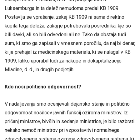
Luksemburga in ta delež nemudoma predal KB 1909.
Postavlja se vprašanje, zakaj KB 1909 ni sama direktno
kupila tega deleža, zakaj je potrebovala posrednika, kje so
bili davki, ali so bili odvedeni ali ne. Tako da obstaja tudi
sum, ki smo ga zapisali v vmesnem poročilu, da naj bi denar,
ki je prehajal iz medicinskega materiala, ki se nalagal v KB
1909, lahko uporabil tudi za nakupe in dokapitalizacijo
Mladine, d. d., in drugih podjetjih.
Kdo nosi politično odgovornost?
V nadaljevanju smo ocenjevali dejansko stanje in politično
odgovornost nosilcev javnih funkcij oziroma ministrov. Iz
pričanj ministrov, bivših in sedanje ministrice, je bilo razbrati
nekako nemoč ministrov pri vzpostavitvi normalnega
zdravstvenega sistema oziroma zdravstvenega sistema, ki