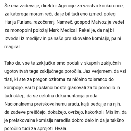
Še ena zadeva je, direktor Agencije za varstvo konkurence,
za katerega moram reči, da je bil tudi eno izmed, poleg
Harija Furlana, razočaranj. Namreč, gospod Matvoz je vedel
za monopolni položaj Mark Medical. Rekel je, da naj bi
izvedel iz medijev in pa naše preiskovalne komisije, pa ni
reagiral.
Tako da, vse te zaključke smo podali v skupnih zaključnih
ugotovitvah tega zaključnega poročila. Jaz verjamem, da vsi
tisti, ki ste za pregon oziroma za ničelno toleranco do
korupcije, vsi ti poslanci boste glasovali za to poročilo in
tudi sklep, da se celotna dokumentacija preda
Nacionalnemu preiskovalnemu uradu, kajti sedaj je na njih,
da zadeve preiščejo, dokažejo, ovržejo, kakorkoli. Mislim, da
je preiskovalna komisija naredila dobro delo in da je takšno
poročilo tudi za sprejeti. Hvala.