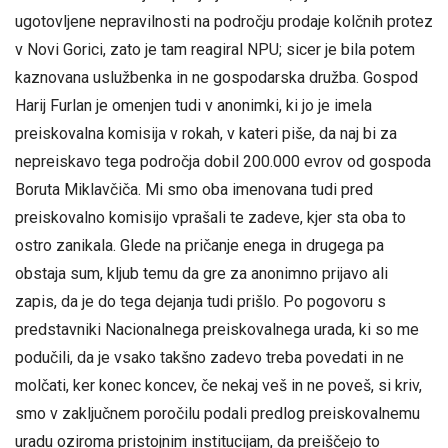
ugotovljene nepravilnosti na področju prodaje kolčnih protez
v Novi Gorici, zato je tam reagiral NPU; sicer je bila potem
kaznovana uslužbenka in ne gospodarska družba. Gospod
Harij Furlan je omenjen tudi v anonimki, ki jo je imela
preiskovalna komisija v rokah, v kateri piše, da naj bi za
nepreiskavo tega področja dobil 200.000 evrov od gospoda
Boruta Miklavčiča. Mi smo oba imenovana tudi pred
preiskovalno komisijo vprašali te zadeve, kjer sta oba to
ostro zanikala. Glede na pričanje enega in drugega pa
obstaja sum, kljub temu da gre za anonimno prijavo ali
zapis, da je do tega dejanja tudi prišlo. Po pogovoru s
predstavniki Nacionalnega preiskovalnega urada, ki so me
podučili, da je vsako takšno zadevo treba povedati in ne
molčati, ker konec koncev, če nekaj veš in ne poveš, si kriv,
smo v zaključnem poročilu podali predlog preiskovalnemu
uradu oziroma pristojnim institucijam, da preiščejo to