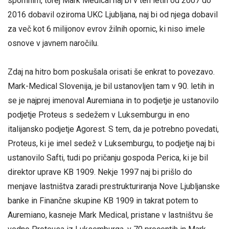
spomnim, torej Mark Medical naj bi v teh letih od 2007 do
2016 dobavil oziroma UKC Ljubljana, naj bi od njega dobavil
za več kot 6 milijonov evrov žilnih opornic, ki niso imele
osnove v javnem naročilu.
Zdaj na hitro bom poskušala orisati še enkrat to povezavo.
Mark-Medical Slovenija, je bil ustanovljen tam v 90. letih in
se je najprej imenoval Auremiana in to podjetje je ustanovilo
podjetje Proteus s sedežem v Luksemburgu in eno
italijansko podjetje Agorest. S tem, da je potrebno povedati,
Proteus, ki je imel sedež v Luksemburgu, to podjetje naj bi
ustanovilo Safti, tudi po pričanju gospoda Perica, ki je bil
direktor uprave KB 1909. Nekje 1997 naj bi prišlo do
menjave lastništva zaradi prestrukturiranja Nove Ljubljanske
banke in Finančne skupine KB 1909 in takrat potem to
Auremiano, kasneje Mark Medical, pristane v lastništvu še