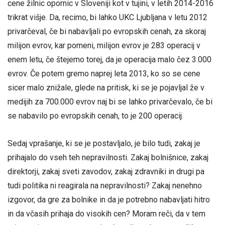
cene žilnic opornic v Sloveniji kot v tujini, v letih 2014-2016
trikrat višje. Da, recimo, bi lahko UKC Ljubljana v letu 2012
privarčeval, če bi nabavljali po evropskih cenah, za skoraj
milijon evrov, kar pomeni, milijon evrov je 283 operacij v
enem letu, če štejemo torej, da je operacija malo čez 3.000
evrov. Če potem gremo naprej leta 2013, ko so se cene
sicer malo znižale, glede na pritisk, ki se je pojavljal že v
medijih za 700.000 evrov naj bi se lahko privarčevalo, če bi
se nabavilo po evropskih cenah, to je 200 operacij.
Sedaj vprašanje, ki se je postavljalo, je bilo tudi, zakaj je
prihajalo do vseh teh nepravilnosti. Zakaj bolnišnice, zakaj
direktorji, zakaj sveti zavodov, zakaj zdravniki in drugi pa
tudi politika ni reagirala na nepravilnosti? Zakaj nenehno
izgovor, da gre za bolnike in da je potrebno nabavljati hitro
in da včasih prihaja do visokih cen? Moram reči, da v tem