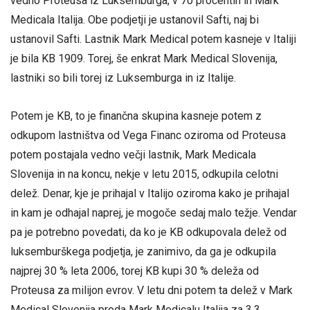
vedno Proteusa iz Luksemburga, v 70 procentih in Mark
Medicala Italija. Obe podjetji je ustanovil Safti, naj bi
ustanovil Safti. Lastnik Mark Medical potem kasneje v Italiji
je bila KB 1909. Torej, še enkrat Mark Medical Slovenija,
lastniki so bili torej iz Luksemburga in iz Italije.
Potem je KB, to je finančna skupina kasneje potem z
odkupom lastništva od Vega Financ oziroma od Proteusa
potem postajala vedno večji lastnik, Mark Medicala
Slovenija in na koncu, nekje v letu 2015, odkupila celotni
delež. Denar, kje je prihajal v Italijo oziroma kako je prihajal
in kam je odhajal naprej, je mogoče sedaj malo težje. Vendar
pa je potrebno povedati, da ko je KB odkupovala delež od
luksemburškega podjetja, je zanimivo, da ga je odkupila
najprej 30 % leta 2006, torej KB kupi 30 % deleža od
Proteusa za milijon evrov. V letu dni potem ta delež v Mark
Medical Slovenija proda Mark Medicalu Italija za 3,3