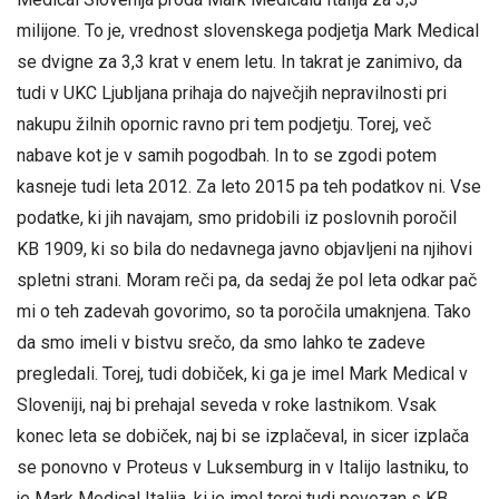
milijone. To je, vrednost slovenskega podjetja Mark Medical
se dvigne za 3,3 krat v enem letu. In takrat je zanimivo, da
tudi v UKC Ljubljana prihaja do največjih nepravilnosti pri
nakupu žilnih opornic ravno pri tem podjetju. Torej, več
nabave kot je v samih pogodbah. In to se zgodi potem
kasneje tudi leta 2012. Za leto 2015 pa teh podatkov ni. Vse
podatke, ki jih navajam, smo pridobili iz poslovnih poročil
KB 1909, ki so bila do nedavnega javno objavljeni na njihovi
spletni strani. Moram reči pa, da sedaj že pol leta odkar pač
mi o teh zadevah govorimo, so ta poročila umaknjena. Tako
da smo imeli v bistvu srečo, da smo lahko te zadeve
pregledali. Torej, tudi dobiček, ki ga je imel Mark Medical v
Sloveniji, naj bi prehajal seveda v roke lastnikom. Vsak
konec leta se dobiček, naj bi se izplačeval, in sicer izplača
se ponovno v Proteus v Luksemburg in v Italijo lastniku, to
je Mark Medical Italija, ki je imel torej tudi povezan s KB