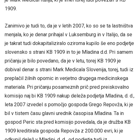
1909.
Zanimivo je tudi to, da je v letih 2007, ko so se ta lastništva
menjala, ko je denar prihajal v Luksemburg in v Italijo, da se
je takrat tudi dokapitaliziralo oziroma kupilo še eno podjetje
slovensko s strani KB 1909 in to je Mladina d.d. Pri samem
pričanju je bilo povedano, da je v letu, torej KB 1909 je
dobival denar s strani Mark Medicala Slovenija, torej, tudi iz
preplačil žilnih opornic in verjetno drugega medicinskega
materiala. Pri pričanju posameznih prič pred preiskovalno
komisijo naj bi KB 1909 nakup deleža podjetja Mladina, d. d.,
leta 2007 izvedel s pomočjo gospoda Grego Repovža, ki je
bil v tistem času glavni urednik časopisa Mladina. Ta in
gospod Peric sta pred komisijo povedala, da je družba KB
1909 kreditirala gospoda Repovža z 200.000 evri, ki je
odkupil delež v Mladini, d. d. od podjetja tudi iz