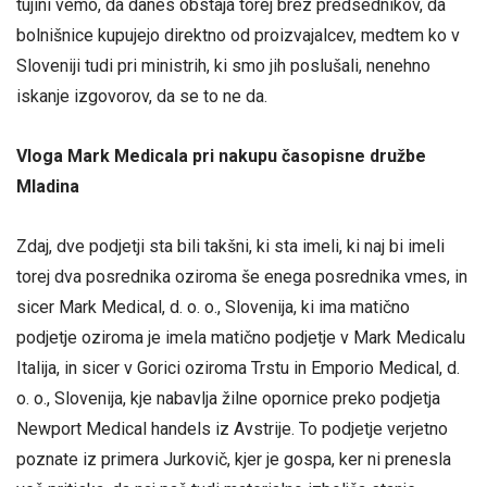
tujini vemo, da danes obstaja torej brez predsednikov, da
bolnišnice kupujejo direktno od proizvajalcev, medtem ko v
Sloveniji tudi pri ministrih, ki smo jih poslušali, nenehno
iskanje izgovorov, da se to ne da.
Vloga Mark Medicala pri nakupu časopisne družbe
Mladina
Zdaj, dve podjetji sta bili takšni, ki sta imeli, ki naj bi imeli
torej dva posrednika oziroma še enega posrednika vmes, in
sicer Mark Medical, d. o. o., Slovenija, ki ima matično
podjetje oziroma je imela matično podjetje v Mark Medicalu
Italija, in sicer v Gorici oziroma Trstu in Emporio Medical, d.
o. o., Slovenija, kje nabavlja žilne opornice preko podjetja
Newport Medical handels iz Avstrije. To podjetje verjetno
poznate iz primera Jurkovič, kjer je gospa, ker ni prenesla