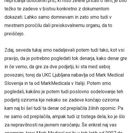
nepričanja določenih prič, ki niso želele pričati o tem, je bilo
težko te zadeve v bistvu konkretno z dokumentom
dokazati. Lahko samo domnevam in zato smo tudi v
mestnem poročilu dali preiskovalnemu organu, da to
preiščejo.
Zdaj, seveda tukaj smo nadaljevali potem tudi tako, kot vsi
pravijo, da je potrebno pogledati tok denarja, kako denar gre
in če vemo, da gre za dve podjetji, ki sta med seboj
povezani, torej da UKC Ljubljana nabavlja od Mark Medical
Slovenija in ta od MarkMedicala v Italiji. Potem smo
pogledali, kakšno je potem tudi poslovno sodelovanje teh
podjetij oziroma kje nekako se zadeve končajo oziroma
kam naj bi šel tudi ta denar od preplačila žilnih opornic. Pa
ne samo od preplačila, ampak tudi iz tistega dela, ko je šlo
za nepravilnosti na javnem naročanju. Še enkrat naj vas