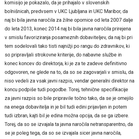
komisijo je pokazalo, da je prihajalo v slovenskih
bolnišnicah, predvsem v UKC Ljubljana in UKC Maribor, da
naj bi bila javna naročila za žilne opornice od leta 2007 dalje
do leta 2013, konec 2014 naj bi bila javna naročila prirejena
v smislu favoriziranja posameznih dobaviteljev, da naj bi pri
tem sodelovali tako tisti najnižji po rangu do zdravnikov, ki
so pripravljali strokovne kriterije, do nabavne službe in
konec koncev do direktorja, ki je za te zadeve definitivno
odgovoren, ne glede na to, da so se zagovarjali v smislu, da
niso vedeli za vsak javni razpis, vendar generalni direktor na
koncu podpiše tudi pogodbe. Torej, tehnične specifikacije
za javni razpis so bile pripravile točno tako, da se je omejilo
na enega dobavitelja in je bil tudi edini prijavljen in potem
tudi izbran, kajti bil je edina možna opcija, da se ga izbere.
Torej, da so se izvajala ta javna naročila netransparentno, da
se je poleg tega, da so se izvajala sicer javna naročila,