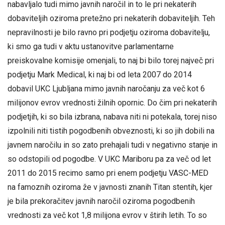
nabavljalo tudi mimo javnih naročil in to le pri nekaterih
dobaviteljih oziroma pretežno pri nekaterih dobaviteljih. Teh
nepravilnosti je bilo ravno pri podjetju oziroma dobavitelju,
ki smo ga tudi v aktu ustanovitve parlamentarne
preiskovalne komisije omenjali, to naj bi bilo torej največ pri
podjetju Mark Medical, ki naj bi od leta 2007 do 2014
dobavil UKC Ljubljana mimo javnih naročanju za več kot 6
milijonov evrov vrednosti žilnih opornic. Do čim pri nekaterih
podjetjih, ki so bila izbrana, nabava niti ni potekala, torej niso
izpolnili niti tistih pogodbenih obveznosti, ki so jih dobili na
javnem naročilu in so zato prehajali tudi v negativno stanje in
so odstopili od pogodbe. V UKC Mariboru pa za več od let
2011 do 2015 recimo samo pri enem podjetju VASC-MED
na famoznih oziroma že v javnosti znanih Titan stentih, kjer
je bila prekoračitev javnih naročil oziroma pogodbenih
vrednosti za več kot 1,8 milijona evrov v štirih letih. To so