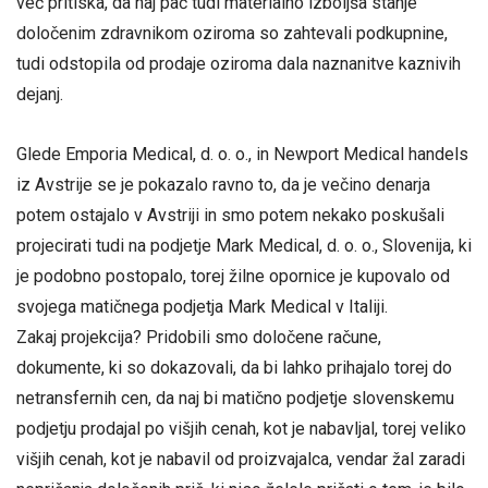
več pritiska, da naj pač tudi materialno izboljša stanje
določenim zdravnikom oziroma so zahtevali podkupnine,
tudi odstopila od prodaje oziroma dala naznanitve kaznivih
dejanj.
Glede Emporia Medical, d. o. o., in Newport Medical handels
iz Avstrije se je pokazalo ravno to, da je večino denarja
potem ostajalo v Avstriji in smo potem nekako poskušali
projecirati tudi na podjetje Mark Medical, d. o. o., Slovenija, ki
je podobno postopalo, torej žilne opornice je kupovalo od
svojega matičnega podjetja Mark Medical v Italiji.
Zakaj projekcija? Pridobili smo določene račune,
dokumente, ki so dokazovali, da bi lahko prihajalo torej do
netransfernih cen, da naj bi matično podjetje slovenskemu
podjetju prodajal po višjih cenah, kot je nabavljal, torej veliko
višjih cenah, kot je nabavil od proizvajalca, vendar žal zaradi