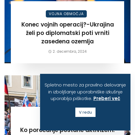
VOJNA OBMOČJA
Konec vojnih operacij?-Ukrajina
želi po diplomatski poti vrniti
zasedena ozemlja
2. decembra, 2024
Spletno mesto za pravilno delovanje
in izboljšanje uporabniške izkušnje
uporablja piškotke.
Preberi več
V redu
KOMENTAR
Ko poročanje postane aktivizem.