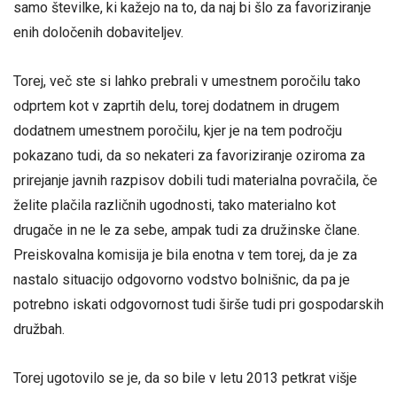
samo številke, ki kažejo na to, da naj bi šlo za favoriziranje
enih določenih dobaviteljev.
Torej, več ste si lahko prebrali v umestnem poročilu tako
odprtem kot v zaprtih delu, torej dodatnem in drugem
dodatnem umestnem poročilu, kjer je na tem področju
pokazano tudi, da so nekateri za favoriziranje oziroma za
prirejanje javnih razpisov dobili tudi materialna povračila, če
želite plačila različnih ugodnosti, tako materialno kot
drugače in ne le za sebe, ampak tudi za družinske člane.
Preiskovalna komisija je bila enotna v tem torej, da je za
nastalo situacijo odgovorno vodstvo bolnišnic, da pa je
potrebno iskati odgovornost tudi širše tudi pri gospodarskih
družbah.
Torej ugotovilo se je, da so bile v letu 2013 petkrat višje