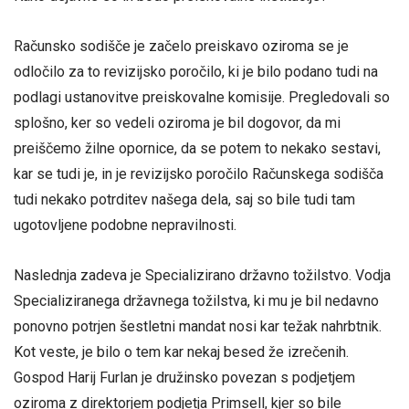
Računsko sodišče je začelo preiskavo oziroma se je
odločilo za to revizijsko poročilo, ki je bilo podano tudi na
podlagi ustanovitve preiskovalne komisije. Pregledovali so
splošno, ker so vedeli oziroma je bil dogovor, da mi
preiščemo žilne opornice, da se potem to nekako sestavi,
kar se tudi je, in je revizijsko poročilo Računskega sodišča
tudi nekako potrditev našega dela, saj so bile tudi tam
ugotovljene podobne nepravilnosti.
Naslednja zadeva je Specializirano državno tožilstvo. Vodja
Specializiranega državnega tožilstva, ki mu je bil nedavno
ponovno potrjen šestletni mandat nosi kar težak nahrbtnik.
Kot veste, je bilo o tem kar nekaj besed že izrečenih.
Gospod Harij Furlan je družinsko povezan s podjetjem
oziroma z direktorjem podjetja Primsell, kjer so bile