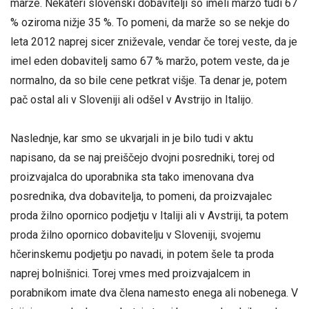
marže. Nekateri slovenski dobavitelji so imeli maržo tudi 67
% oziroma nižje 35 %. To pomeni, da marže so se nekje do
leta 2012 naprej sicer zniževale, vendar če torej veste, da je
imel eden dobavitelj samo 67 % maržo, potem veste, da je
normalno, da so bile cene petkrat višje. Ta denar je, potem
pač ostal ali v Sloveniji ali odšel v Avstrijo in Italijo.
Naslednje, kar smo se ukvarjali in je bilo tudi v aktu
napisano, da se naj preiščejo dvojni posredniki, torej od
proizvajalca do uporabnika sta tako imenovana dva
posrednika, dva dobavitelja, to pomeni, da proizvajalec
proda žilno opornico podjetju v Italiji ali v Avstriji, ta potem
proda žilno opornico dobavitelju v Sloveniji, svojemu
hčerinskemu podjetju po navadi, in potem šele ta proda
naprej bolnišnici. Torej vmes med proizvajalcem in
porabnikom imate dva člena namesto enega ali nobenega. V