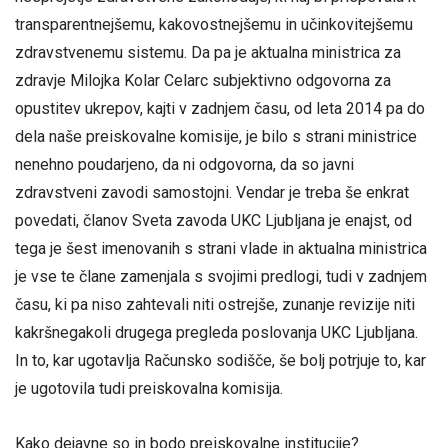
transparentnejšemu, kakovostnejšemu in učinkovitejšemu
zdravstvenemu sistemu. Da pa je aktualna ministrica za
zdravje Milojka Kolar Celarc subjektivno odgovorna za
opustitev ukrepov, kajti v zadnjem času, od leta 2014 pa do
dela naše preiskovalne komisije, je bilo s strani ministrice
nenehno poudarjeno, da ni odgovorna, da so javni
zdravstveni zavodi samostojni. Vendar je treba še enkrat
povedati, članov Sveta zavoda UKC Ljubljana je enajst, od
tega je šest imenovanih s strani vlade in aktualna ministrica
je vse te člane zamenjala s svojimi predlogi, tudi v zadnjem
času, ki pa niso zahtevali niti ostrejše, zunanje revizije niti
kakršnegakoli drugega pregleda poslovanja UKC Ljubljana.
In to, kar ugotavlja Računsko sodišče, še bolj potrjuje to, kar
je ugotovila tudi preiskovalna komisija.
Kako dejavne so in bodo preiskovalne institucije?