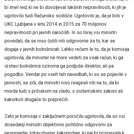
bi imel red, ki ne bi dovoljeval takšnih nepravilnosti, ki jih je
ugotovilo tudi Računsko sodišče. Ugotovilo je, da je bilo v
UKC Ljubljana v letu 2014 in 2015 za 70 milijonov
nepravilnosti pri javnih naročilih. In so torej vsi ministri
povedali, da se niso čutili niti odgovorne za to, kar se
dogaja v javnih bolnišnicah. Lahko rečem le to, da je komisija
ugotovila, da minister ne more vedeti za vsak račun, ki ga
izstavi bolnišnica oziroma ga podpiše direktor, ali pa
pogodbo. Vendar po vseh teh navedbah, ki so se pojavile v
javnosti, se zdi, da ministri niso reagirali niti na to, da bi
morda tudi s pritiskom na vlado, s sistemskimi zakoni ali
kakorkoli drugače to preprečili.
Zato je komisija v zaključnem poročilu ugotovila, da so vsi
dosedanji ministri objektivno politično odgovorni za
nesprejetje zdravstvene zakonodaje, ki naj bi prispevala k