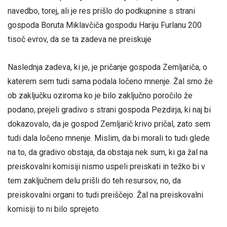
navedbo, torej, ali je res prišlo do podkupnine s strani
gospoda Boruta Miklavčiča gospodu Hariju Furlanu 200
tisoč evrov, da se ta zadeva ne preiskuje
Naslednja zadeva, ki je, je pričanje gospoda Zemljariča, o
katerem sem tudi sama podala ločeno mnenje. Žal smo že
ob zaključku oziroma ko je bilo zaključno poročilo že
podano, prejeli gradivo s strani gospoda Pezdirja, ki naj bi
dokazovalo, da je gospod Zemljarič krivo pričal, zato sem
tudi dala ločeno mnenje. Mislim, da bi morali to tudi glede
na to, da gradivo obstaja, da obstaja nek sum, ki ga žal na
preiskovalni komisiji nismo uspeli preiskati in težko bi v
tem zaključnem delu prišli do teh resursov, no, da
preiskovalni organi to tudi preiščejo. Žal na preiskovalni
komisiji to ni bilo sprejeto.