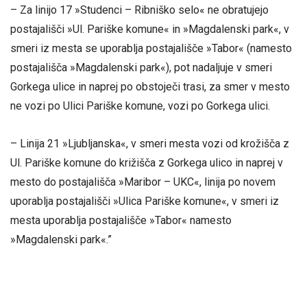
– Za linijo 17 »Studenci – Ribniško selo« ne obratujejo
postajališči »Ul. Pariške komune« in »Magdalenski park«, v
smeri iz mesta se uporablja postajališče »Tabor« (namesto
postajališča »Magdalenski park«), pot nadaljuje v smeri
Gorkega ulice in naprej po obstoječi trasi, za smer v mesto
ne vozi po Ulici Pariške komune, vozi po Gorkega ulici.
– Linija 21 »Ljubljanska«, v smeri mesta vozi od krožišča z
Ul. Pariške komune do križišča z Gorkega ulico in naprej v
mesto do postajališča »Maribor – UKC«, linija po novem
uporablja postajališči »Ulica Pariške komune«, v smeri iz
mesta uporablja postajališče »Tabor« namesto
»Magdalenski park«.”