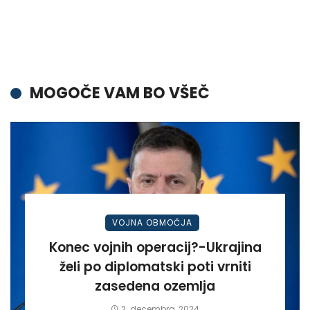
MOGOČE VAM BO VŠEČ
VOJNA OBMOČJA
Konec vojnih operacij?-Ukrajina
želi po diplomatski poti vrniti
zasedena ozemlja
2. decembra, 2024