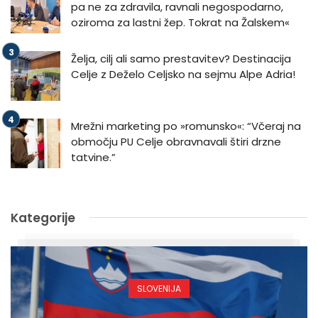
pa ne za zdravila, ravnali negospodarno,
oziroma za lastni žep. Tokrat na Žalskem«
Želja, cilj ali samo prestavitev? Destinacija
Celje z Deželo Celjsko na sejmu Alpe Adria!
Mrežni marketing po »romunsko«: “Včeraj na
območju PU Celje obravnavali štiri drzne
tatvine.”
Kategorije
SLOVENIJA