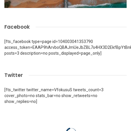
Facebook
[fts_facebook type=page id=104003041353790
access_token=EAAP9hArvboQBAJmUeJbZBL7s4HX3D2EkfBpYtBn
posts=3 description=no posts_displayed=page_only]
Twitter
[fts_twitter twitter_name=VfokusuS tweets_count=3
cover_photo=no stats_bar=no show_retweets=no
show_replies=no]