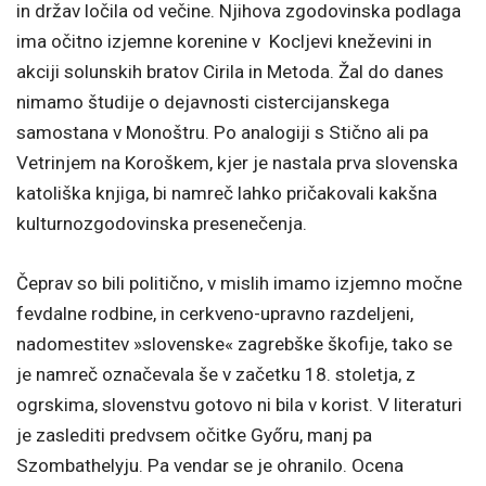
in držav ločila od večine. Njihova zgodovinska podlaga
ima očitno izjemne korenine v Kocljevi kneževini in
akciji solunskih bratov Cirila in Metoda. Žal do danes
nimamo študije o dejavnosti cistercijanskega
samostana v Monoštru. Po analogiji s Stično ali pa
Vetrinjem na Koroškem, kjer je nastala prva slovenska
katoliška knjiga, bi namreč lahko pričakovali kakšna
kulturnozgodovinska presenečenja.
Čeprav so bili politično, v mislih imamo izjemno močne
fevdalne rodbine, in cerkveno-upravno razdeljeni,
nadomestitev »slovenske« zagrebške škofije, tako se
je namreč označevala še v začetku 18. stoletja, z
ogrskima, slovenstvu gotovo ni bila v korist. V literaturi
je zaslediti predvsem očitke Győru, manj pa
Szombathelyju. Pa vendar se je ohranilo. Ocena