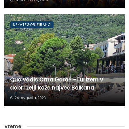
NEKATEGORIZIRANO
Quo vadis Črna Gora? -Turizem v
dobri želji kaže največ Balkana
24. avgusta, 2023
Vreme