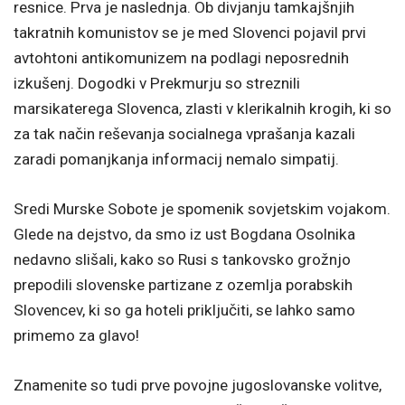
resnice. Prva je naslednja. Ob divjanju tamkajšnjih
takratnih komunistov se je med Slovenci pojavil prvi
avtohtoni antikomunizem na podlagi neposrednih
izkušenj. Dogodki v Prekmurju so streznili
marsikaterega Slovenca, zlasti v klerikalnih krogih, ki so
za tak način reševanja socialnega vprašanja kazali
zaradi pomanjkanja informacij nemalo simpatij.
Sredi Murske Sobote je spomenik sovjetskim vojakom.
Glede na dejstvo, da smo iz ust Bogdana Osolnika
nedavno slišali, kako so Rusi s tankovsko grožnjo
prepodili slovenske partizane z ozemlja porabskih
Slovencev, ki so ga hoteli priključiti, se lahko samo
primemo za glavo!
Znamenite so tudi prve povojne jugoslovanske volitve,