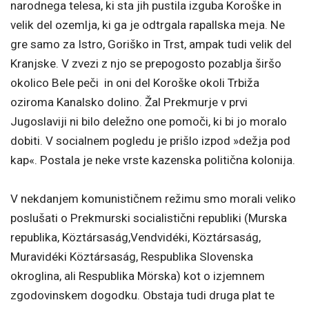
narodnega telesa, ki sta jih pustila izguba Koroške in
velik del ozemlja, ki ga je odtrgala rapallska meja. Ne
gre samo za Istro, Goriško in Trst, ampak tudi velik del
Kranjske. V zvezi z njo se prepogosto pozablja širšo
okolico Bele peči in oni del Koroške okoli Trbiža
oziroma Kanalsko dolino. Žal Prekmurje v prvi
Jugoslaviji ni bilo deležno one pomoči, ki bi jo moralo
dobiti. V socialnem pogledu je prišlo izpod »dežja pod
kap«. Postala je neke vrste kazenska politična kolonija.
V nekdanjem komunističnem režimu smo morali veliko
poslušati o Prekmurski socialistični republiki (Murska
republika, Köztársaság,Vendvidéki, Köztársaság,
Muravidéki Köztársaság, Respublika Slovenska
okroglina, ali Respublika Mörska) kot o izjemnem
zgodovinskem dogodku. Obstaja tudi druga plat te