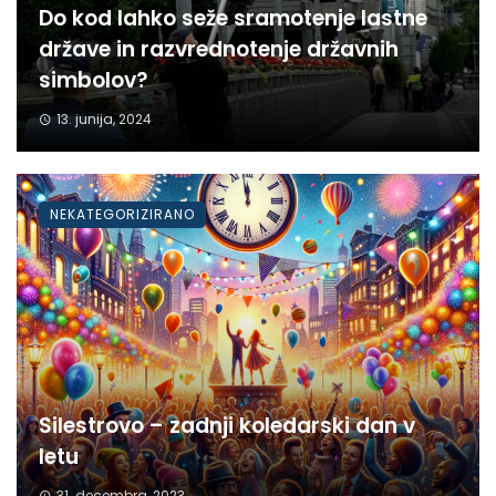
Do kod lahko seže sramotenje lastne
države in razvrednotenje državnih
simbolov?
13. junija, 2024
NEKATEGORIZIRANO
Silestrovo – zadnji koledarski dan v
letu
31. decembra, 2023