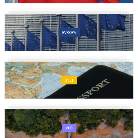
EVROPA
SVET
VEČ