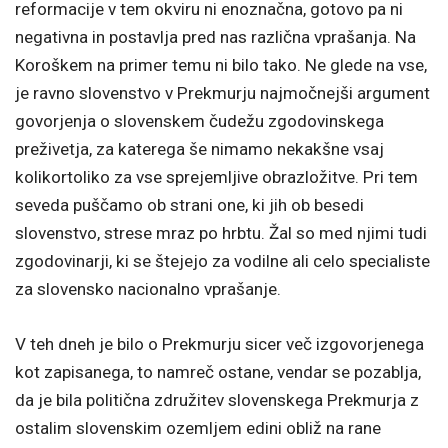
reformacije v tem okviru ni enoznačna, gotovo pa ni
negativna in postavlja pred nas različna vprašanja. Na
Koroškem na primer temu ni bilo tako. Ne glede na vse,
je ravno slovenstvo v Prekmurju najmočnejši argument
govorjenja o slovenskem čudežu zgodovinskega
preživetja, za katerega še nimamo nekakšne vsaj
kolikortoliko za vse sprejemljive obrazložitve. Pri tem
seveda puščamo ob strani one, ki jih ob besedi
slovenstvo, strese mraz po hrbtu. Žal so med njimi tudi
zgodovinarji, ki se štejejo za vodilne ali celo specialiste
za slovensko nacionalno vprašanje.
V teh dneh je bilo o Prekmurju sicer več izgovorjenega
kot zapisanega, to namreč ostane, vendar se pozablja,
da je bila politična združitev slovenskega Prekmurja z
ostalim slovenskim ozemljem edini obliž na rane