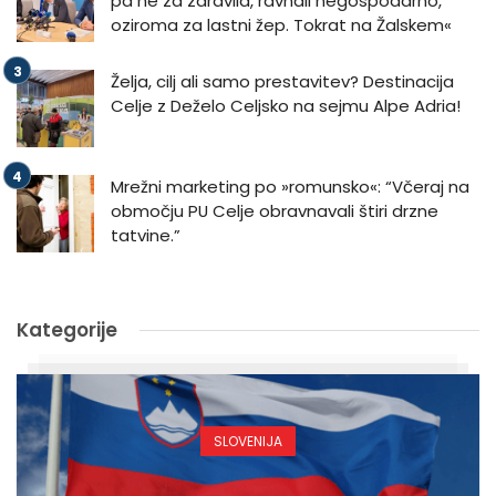
pa ne za zdravila, ravnali negospodarno,
oziroma za lastni žep. Tokrat na Žalskem«
Želja, cilj ali samo prestavitev? Destinacija
Celje z Deželo Celjsko na sejmu Alpe Adria!
Mrežni marketing po »romunsko«: “Včeraj na
območju PU Celje obravnavali štiri drzne
tatvine.”
Kategorije
SLOVENIJA