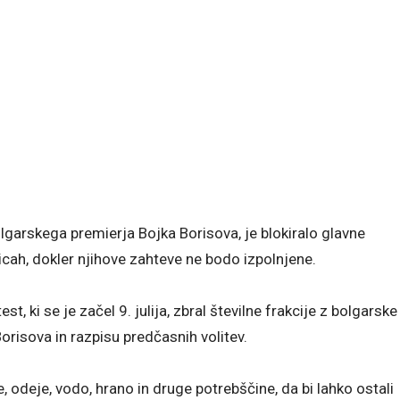
olgarskega premierja Bojka Borisova, je blokiralo glavne
licah, dokler njihove zahteve ne bodo izpolnjene.
, ki se je začel 9. julija, zbral številne frakcije z bolgarske
orisova in razpisu predčasnih volitev.
re, odeje, vodo, hrano in druge potrebščine, da bi lahko ostali