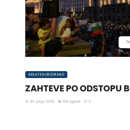
De
NEKATEGORIZIRANO
ZAHTEVE PO ODSTOPU 
30. julija, 2020
158 ogledi
0