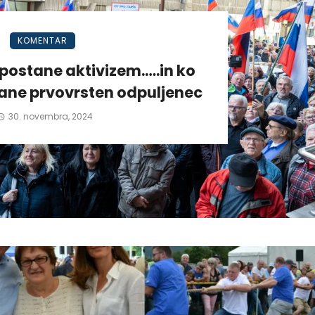
KOMENTAR
postane aktivizem.….in ko
tane prvovrsten odpuljenec
30. novembra, 2024