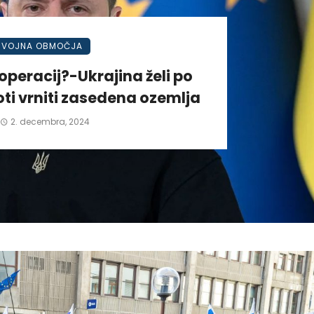
VOJNA OBMOČJA
operacij?-Ukrajina želi po
ti vrniti zasedena ozemlja
2. decembra, 2024