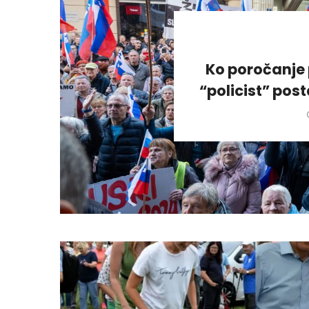
Ko poročanje 
“policist” pos