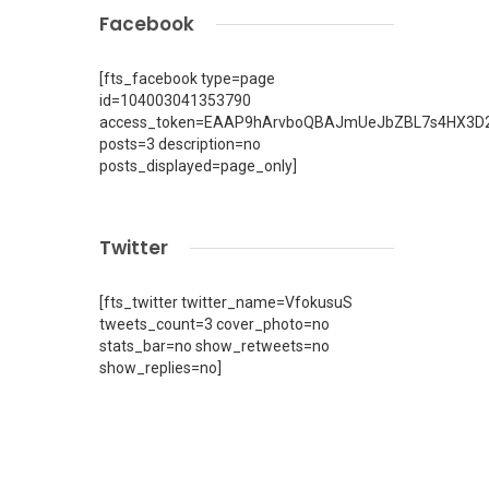
Facebook
[fts_facebook type=page
id=104003041353790
access_token=EAAP9hArvboQBAJmUeJbZBL7s4HX3D2
posts=3 description=no
posts_displayed=page_only]
Twitter
[fts_twitter twitter_name=VfokusuS
tweets_count=3 cover_photo=no
stats_bar=no show_retweets=no
show_replies=no]