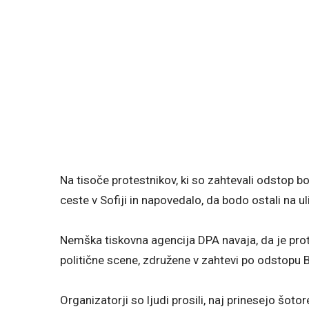
Na tisoče protestnikov, ki so zahtevali odstop b
ceste v Sofiji in napovedalo, da bodo ostali na u
Nemška tiskovna agencija DPA navaja, da je protest
politične scene, združene v zahtevi po odstopu B
Organizatorji so ljudi prosili, naj prinesejo šoto