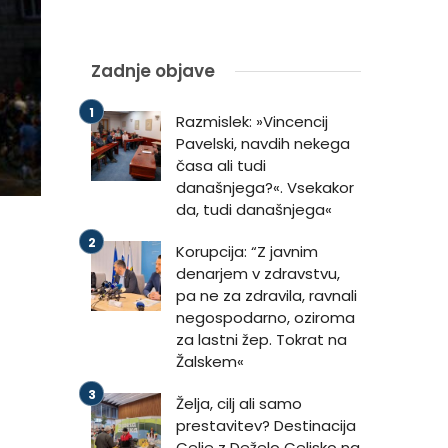
Zadnje objave
Razmislek: »Vincencij
Pavelski, navdih nekega
časa ali tudi
današnjega?«. Vsekakor
da, tudi današnjega«
Korupcija: “Z javnim
denarjem v zdravstvu,
pa ne za zdravila, ravnali
negospodarno, oziroma
za lastni žep. Tokrat na
Žalskem«
Želja, cilj ali samo
prestavitev? Destinacija
Celje z Deželo Celjsko na