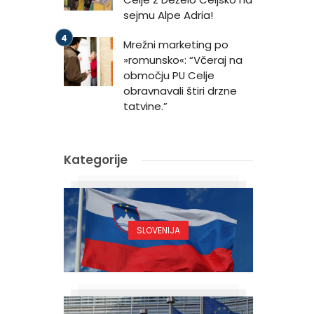
sejmu Alpe Adria!
Mrežni marketing po
»romunsko«: “Včeraj na
območju PU Celje
obravnavali štiri drzne
tatvine.”
Kategorije
SLOVENIJA