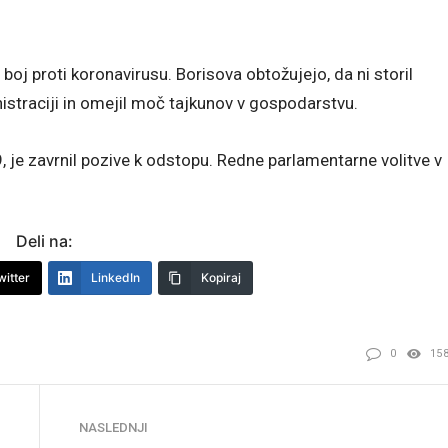
 boj proti koronavirusu. Borisova obtožujejo, da ni storil
nistraciji in omejil moč tajkunov v gospodarstvu.
9, je zavrnil pozive k odstopu. Redne parlamentarne volitve v
Deli na:
witter
LinkedIn
Kopiraj
0
15
NASLEDNJI