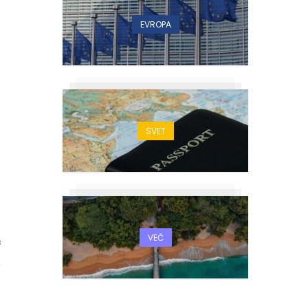
EVROPA
SVET
VEČ
8