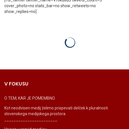
[fts_twitter twitter_name=VfokusuS tweets_count=3
cover_photo=no stats_bar=no show_retweets=no
show_replies=no]
V FOKUSU
O TEM, KAR JE POMEMBNO.
Kot neodvisen medij želimo prispevati delček k pluralnosti
slovenskega medijskega prostora.
_______________________