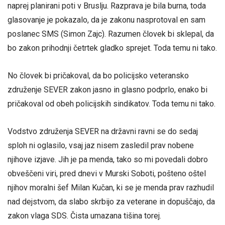
naprej planirani poti v Bruslju. Razprava je bila burna, toda
glasovanje je pokazalo, da je zakonu nasprotoval en sam
poslanec SMS (Simon Zajc). Razumen človek bi sklepal, da
bo zakon prihodnji četrtek gladko sprejet. Toda temu ni tako.
No človek bi pričakoval, da bo policijsko veteransko
združenje SEVER zakon jasno in glasno podprlo, enako bi
pričakoval od obeh policijskih sindikatov. Toda temu ni tako.
Vodstvo združenja SEVER na državni ravni se do sedaj
sploh ni oglasilo, vsaj jaz nisem zasledil prav nobene
njihove izjave. Jih je pa menda, tako so mi povedali dobro
obveščeni viri, pred dnevi v Murski Soboti, pošteno oštel
njihov moralni šef Milan Kučan, ki se je menda prav razhudil
nad dejstvom, da slabo skrbijo za veterane in dopuščajo, da
zakon vlaga SDS. Čista umazana tišina torej.