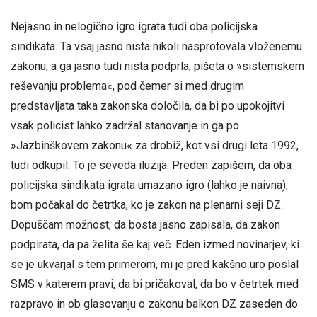
Nejasno in nelogično igro igrata tudi oba policijska
sindikata. Ta vsaj jasno nista nikoli nasprotovala vloženemu
zakonu, a ga jasno tudi nista podprla, pišeta o »sistemskem
reševanju problema«, pod čemer si med drugim
predstavljata taka zakonska določila, da bi po upokojitvi
vsak policist lahko zadržal stanovanje in ga po
»Jazbinškovem zakonu« za drobiž, kot vsi drugi leta 1992,
tudi odkupil. To je seveda iluzija. Preden zapišem, da oba
policijska sindikata igrata umazano igro (lahko je naivna),
bom počakal do četrtka, ko je zakon na plenarni seji DZ.
Dopuščam možnost, da bosta jasno zapisala, da zakon
podpirata, da pa želita še kaj več. Eden izmed novinarjev, ki
se je ukvarjal s tem primerom, mi je pred kakšno uro poslal
SMS v katerem pravi, da bi pričakoval, da bo v četrtek med
razpravo in ob glasovanju o zakonu balkon DZ zaseden do