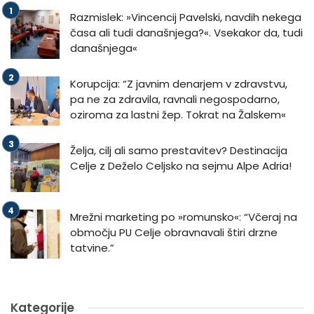
Razmislek: »Vincencij Pavelski, navdih nekega
časa ali tudi današnjega?«. Vsekakor da, tudi
današnjega«
Korupcija: “Z javnim denarjem v zdravstvu,
pa ne za zdravila, ravnali negospodarno,
oziroma za lastni žep. Tokrat na Žalskem«
Želja, cilj ali samo prestavitev? Destinacija
Celje z Deželo Celjsko na sejmu Alpe Adria!
Mrežni marketing po »romunsko«: “Včeraj na
območju PU Celje obravnavali štiri drzne
tatvine.”
Kategorije