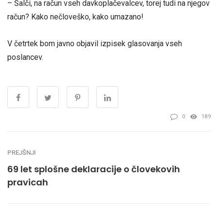
– Šalči, na račun vseh davkoplačevalcev, torej tudi na njegov
račun? Kako nečloveško, kako umazano!
V četrtek bom javno objavil izpisek glasovanja vseh
poslancev.
0
189
PREJŠNJI
69 let splošne deklaracije o človekovih
pravicah