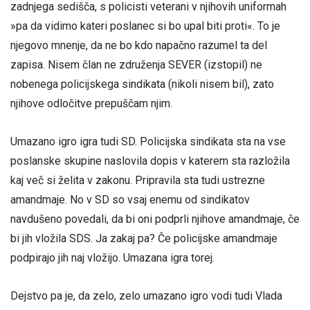
zadnjega sedišča, s policisti veterani v njihovih uniformah
»pa da vidimo kateri poslanec si bo upal biti proti«. To je
njegovo mnenje, da ne bo kdo napačno razumel ta del
zapisa. Nisem član ne združenja SEVER (izstopil) ne
nobenega policijskega sindikata (nikoli nisem bil), zato
njihove odločitve prepuščam njim.
Umazano igro igra tudi SD. Policijska sindikata sta na vse
poslanske skupine naslovila dopis v katerem sta razložila
kaj več si želita v zakonu. Pripravila sta tudi ustrezne
amandmaje. No v SD so vsaj enemu od sindikatov
navdušeno povedali, da bi oni podprli njihove amandmaje, če
bi jih vložila SDS. Ja zakaj pa? Če policijske amandmaje
podpirajo jih naj vložijo. Umazana igra torej.
Dejstvo pa je, da zelo, zelo umazano igro vodi tudi Vlada