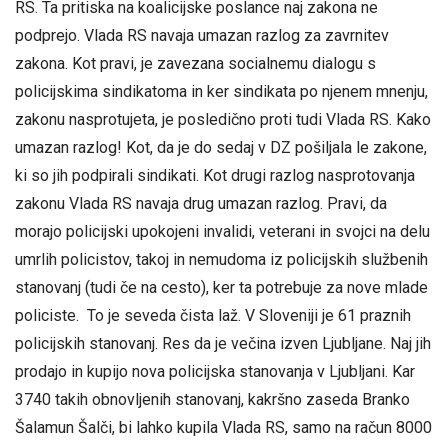
RS. Ta pritiska na koalicijske poslance naj zakona ne
podprejo. Vlada RS navaja umazan razlog za zavrnitev
zakona. Kot pravi, je zavezana socialnemu dialogu s
policijskima sindikatoma in ker sindikata po njenem mnenju,
zakonu nasprotujeta, je posledično proti tudi Vlada RS. Kako
umazan razlog! Kot, da je do sedaj v DZ pošiljala le zakone,
ki so jih podpirali sindikati. Kot drugi razlog nasprotovanja
zakonu Vlada RS navaja drug umazan razlog. Pravi, da
morajo policijski upokojeni invalidi, veterani in svojci na delu
umrlih policistov, takoj in nemudoma iz policijskih službenih
stanovanj (tudi če na cesto), ker ta potrebuje za nove mlade
policiste. To je seveda čista laž. V Sloveniji je 61 praznih
policijskih stanovanj. Res da je večina izven Ljubljane. Naj jih
prodajo in kupijo nova policijska stanovanja v Ljubljani. Kar
3740 takih obnovljenih stanovanj, kakršno zaseda Branko
Šalamun Šalči, bi lahko kupila Vlada RS, samo na račun 8000