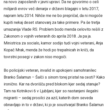
na novo zaposlenih v javni upravi. Da ne govorimo o celi
milijardi evrov več denarja v državni blagajni v letu 2017,
napram letu 2014. Nihče me ne bo prepričal, da ni mogoče
kupiti nekaj deset stanovanj za take primere. Pa še tretja
umazanija Vlade RS. Problem bodo menda celovito rešili z
Zakonom o vojnih veteranih do aprila 2018. Ja pa ja.
Ministrica za socialo, kamor sodijo tudi vojni veterani, Anja
Kopač Mrak, menda že hodi po trepalnicah in kriči, da
tovrstni posegi v zakon niso mogoči.
Bo policijski veteran, invalid in upokojeni samohranilec
Branko Šalamun – Šalči s sinom torej pristal na cesti? Kako
ironično. Kar na dvorišču pred blokom kjer sedaj stanuje?
Tam na Kotnikovi 6 v Ljubljani, kjer so nastanjeni ilegalni
migranti – sedaj prosilci za azil, katerih dom seveda
obnavljajo in to v državi, ki jo je soustvarjal Branko Šalamun