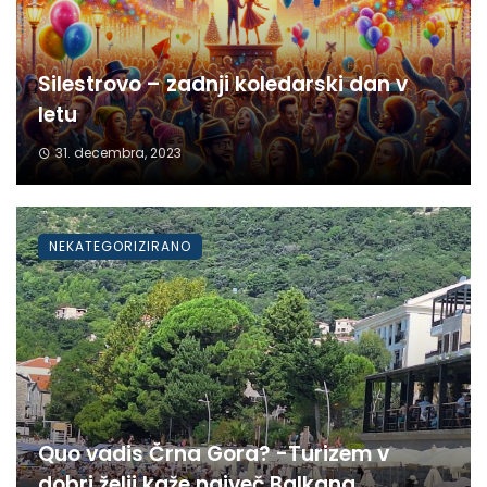
Silestrovo – zadnji koledarski dan v
letu
31. decembra, 2023
NEKATEGORIZIRANO
Quo vadis Črna Gora? -Turizem v
dobri želji kaže največ Balkana