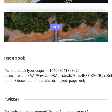
VEČ
Facebook
[fts_facebook type=page id=104003041353790
access_token=EAAP9hArvboQBAJmUeJbZBL7s4HX3D2EkfBpYtBn
posts=3 description=no posts_displayed=page_only]
Twitter