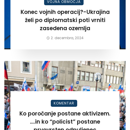
VOJNA OBMOČJA
Konec vojnih operacij?-Ukrajina
želi po diplomatski poti vrniti
zasedena ozemlja
2. decembra, 2024
KOMENTAR
Ko poročanje postane aktivizem.
….in ko “policist” postane
prvovrsten odpuljenec