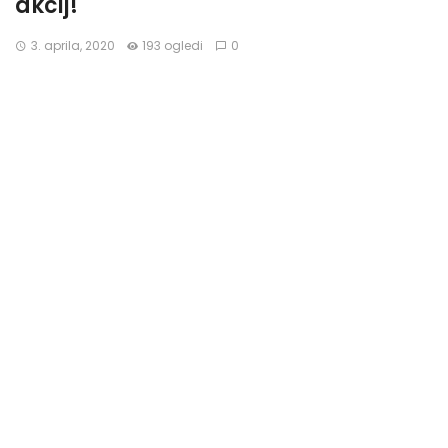
akcij!
3. aprila, 2020
193 ogledi
0