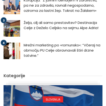
Korupcija: “Z javnim denarjem v zdravstvu,
pa ne za zdravila, ravnali negospodarno,
oziroma za lastni žep. Tokrat na Žalskem«
Želja, cilj ali samo prestavitev? Destinacija
Celje z Deželo Celjsko na sejmu Alpe Adria!
Mrežni marketing po »romunsko«: “Včeraj na
območju PU Celje obravnavali štiri drzne
tatvine.”
Kategorije
SLOVENIJA