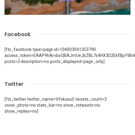
Facebook
[fts_facebook type=page id=104003041353790
access_token=EAAP9hArvboQBAJmUeJbZBL7s4HX3D2EkfBpYtBn
posts=3 description=no posts_displayed=page_only]
Twitter
[fts_twitter twitter_name=VfokusuS tweets_count=3
cover_photo=no stats_bar=no show_retweets=no
show_replies=no]