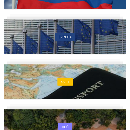
EVROPA
SVET
VEČ