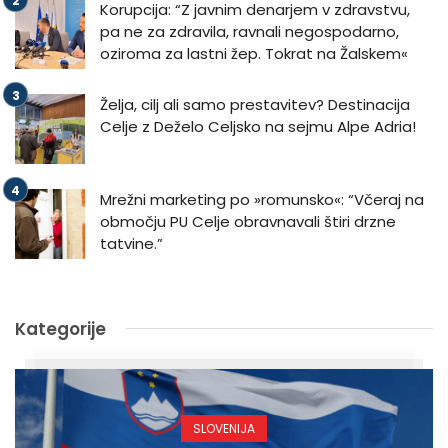
Korupcija: “Z javnim denarjem v zdravstvu,
pa ne za zdravila, ravnali negospodarno,
oziroma za lastni žep. Tokrat na Žalskem«
Želja, cilj ali samo prestavitev? Destinacija
Celje z Deželo Celjsko na sejmu Alpe Adria!
Mrežni marketing po »romunsko«: “Včeraj na
območju PU Celje obravnavali štiri drzne
tatvine.”
Kategorije
SLOVENIJA