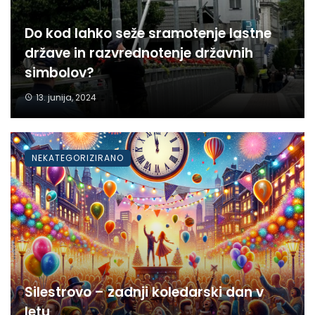
Do kod lahko seže sramotenje lastne
države in razvrednotenje državnih
simbolov?
13. junija, 2024
NEKATEGORIZIRANO
Silestrovo – zadnji koledarski dan v
letu