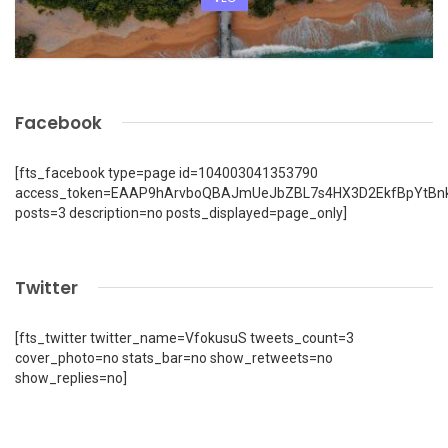
Facebook
[fts_facebook type=page id=104003041353790
access_token=EAAP9hArvboQBAJmUeJbZBL7s4HX3D2EkfBpYtBn
posts=3 description=no posts_displayed=page_only]
Twitter
[fts_twitter twitter_name=VfokusuS tweets_count=3
cover_photo=no stats_bar=no show_retweets=no
show_replies=no]