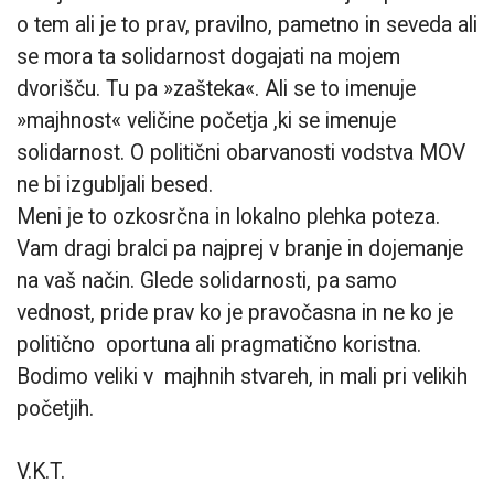
o tem ali je to prav, pravilno, pametno in seveda ali
se mora ta solidarnost dogajati na mojem
dvorišču. Tu pa »zašteka«. Ali se to imenuje
»majhnost« veličine početja ,ki se imenuje
solidarnost. O politični obarvanosti vodstva MOV
ne bi izgubljali besed.
Meni je to ozkosrčna in lokalno plehka poteza.
Vam dragi bralci pa najprej v branje in dojemanje
na vaš način. Glede solidarnosti, pa samo
vednost, pride prav ko je pravočasna in ne ko je
politično oportuna ali pragmatično koristna.
Bodimo veliki v majhnih stvareh, in mali pri velikih
početjih.
V.K.T.