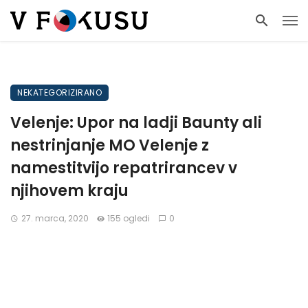
NEKATEGORIZIRANO
Velenje: Upor na ladji Baunty ali
nestrinjanje MO Velenje z
namestitvijo repatrirancev v
njihovem kraju
27. marca, 2020
155 ogledi
0