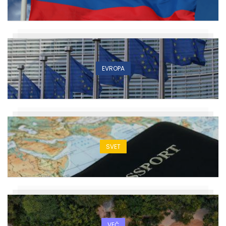
EVROPA
SVET
VEČ