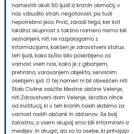
namestiti okoli 50 ljudi iz kriznih območij, v
nas vzbudilo strah, negotovost, pa tudi
nepotrebno jezo. Prvič, zaradi tega, ker kot
lokalna skupnost s takšno namero nismo bili
seznanjeni, niti ne razpolagamo z
informacijami, kakšen je zdravstveni status
teh ljudi, kako bi/bo bilo poskrbljeno za
varnost vseh nas, kako je z gibanjem,
prehrano, varovanjem objekta, servisnim
osebjem ipd. O tej nameri ni bil obveščen niti
Štab Civilne zaščite Mestne občine Velenje,
niti Zdravstveni dom Velenje, skratka nihče
od institucij, ki v teh kriznih časih skrbimo za
varnost naših občank in občanov. Še bolj
žalostno, o vsem skupaj smo bili informirani iz
medijev. In drugič, da so to osebe, ki prihajajo