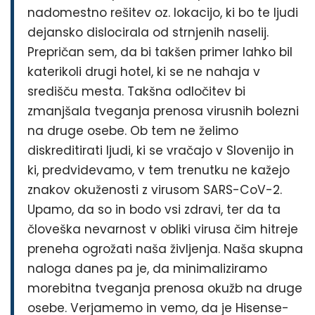
nadomestno rešitev oz. lokacijo, ki bo te ljudi
dejansko dislocirala od strnjenih naselij.
Prepričan sem, da bi takšen primer lahko bil
katerikoli drugi hotel, ki se ne nahaja v
središču mesta. Takšna odločitev bi
zmanjšala tveganja prenosa virusnih bolezni
na druge osebe. Ob tem ne želimo
diskreditirati ljudi, ki se vračajo v Slovenijo in
ki, predvidevamo, v tem trenutku ne kažejo
znakov okuženosti z virusom SARS-CoV-2.
Upamo, da so in bodo vsi zdravi, ter da ta
človeška nevarnost v obliki virusa čim hitreje
preneha ogrožati naša življenja. Naša skupna
naloga danes pa je, da minimaliziramo
morebitna tveganja prenosa okužb na druge
osebe. Verjamemo in vemo, da je Hisense-