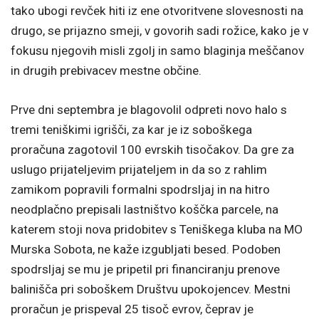
tako ubogi revček hiti iz ene otvoritvene slovesnosti na
drugo, se prijazno smeji, v govorih sadi rožice, kako je v
fokusu njegovih misli zgolj in samo blaginja meščanov
in drugih prebivacev mestne občine.
Prve dni septembra je blagovolil odpreti novo halo s
tremi teniškimi igrišči, za kar je iz soboškega
proračuna zagotovil 100 evrskih tisočakov. Da gre za
uslugo prijateljevim prijateljem in da so z rahlim
zamikom popravili formalni spodrsljaj in na hitro
neodplačno prepisali lastništvo koščka parcele, na
katerem stoji nova pridobitev s Teniškega kluba na MO
Murska Sobota, ne kaže izgubljati besed. Podoben
spodrsljaj se mu je pripetil pri financiranju prenove
balinišča pri soboškem Društvu upokojencev. Mestni
proračun je prispeval 25 tisoč evrov, čeprav je