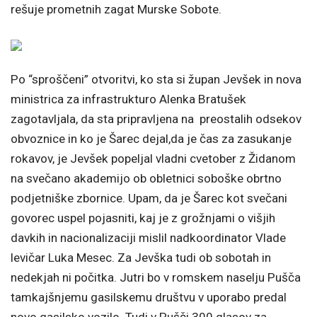
rešuje prometnih zagat Murske Sobote.
Po “sproščeni” otvoritvi, ko sta si župan Jevšek in nova
ministrica za infrastrukturo Alenka Bratušek
zagotavljala, da sta pripravljena na preostalih odsekov
obvoznice in ko je Šarec dejal,da je čas za zasukanje
rokavov, je Jevšek popeljal vladni cvetober z Židanom
na svečano akademijo ob obletnici soboške obrtno
podjetniške zbornice. Upam, da je Šarec kot svečani
govorec uspel pojasniti, kaj je z grožnjami o višjih
davkih in nacionalizaciji mislil nadkoordinator Vlade
levičar Luka Mesec. Za Jevška tudi ob sobotah in
nedekjah ni počitka. Jutri bo v romskem naselju Pušča
tamkajšnjemu gasilskemu društvu v uporabo predal
novo gasilsko vozilo. Tudi v Pušči 300 glasov za