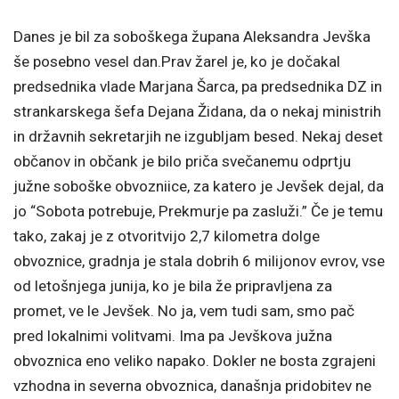
Danes je bil za soboškega župana Aleksandra Jevška
še posebno vesel dan.Prav žarel je, ko je dočakal
predsednika vlade Marjana Šarca, pa predsednika DZ in
strankarskega šefa Dejana Židana, da o nekaj ministrih
in državnih sekretarjih ne izgubljam besed. Nekaj deset
občanov in občank je bilo priča svečanemu odprtju
južne soboške obvozniice, za katero je Jevšek dejal, da
jo “Sobota potrebuje, Prekmurje pa zasluži.” Če je temu
tako, zakaj je z otvoritvijo 2,7 kilometra dolge
obvoznice, gradnja je stala dobrih 6 milijonov evrov, vse
od letošnjega junija, ko je bila že pripravljena za
promet, ve le Jevšek. No ja, vem tudi sam, smo pač
pred lokalnimi volitvami. Ima pa Jevškova južna
obvoznica eno veliko napako. Dokler ne bosta zgrajeni
vzhodna in severna obvoznica, današnja pridobitev ne