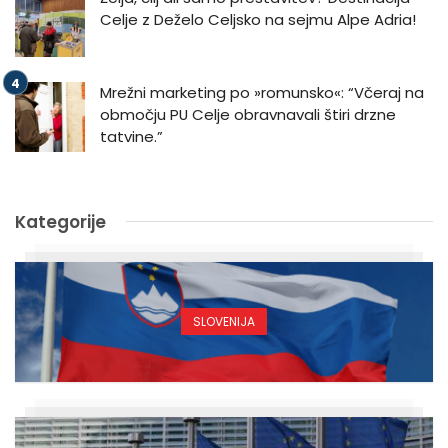
Celje z Deželo Celjsko na sejmu Alpe Adria!
Mrežni marketing po »romunsko«: “Včeraj na
območju PU Celje obravnavali štiri drzne
tatvine.”
Kategorije
SLOVENIJA