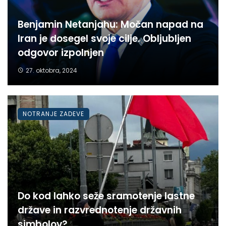
Benjamin Netanjahu: Močan napad na
Iran je dosegel svoje cilje. Obljubljen
odgovor izpolnjen
27. oktobra, 2024
NOTRANJE ZADEVE
Do kod lahko seže sramotenje lastne
države in razvrednotenje državnih
simbolov?