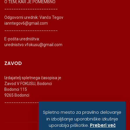
O TEM, KAR JE POMEMBNO
_______________________
Odgovorni urednik: Vančo Tegov
ianntegov6@gmail.com
_______________________
E-pošta uredništva:
urednistvo.vfokusu@gmail.com
ZAVOD
Izdajatelj spletnega časopisa je
Zavod V FOKUSU, Bodonci
Bodonci 115
9265 Bodonci
_______________________
Spletno mesto za pravilno delovanje
in izboljšanje uporabniške izkušnje
uporablja piškotke.
Preberi več