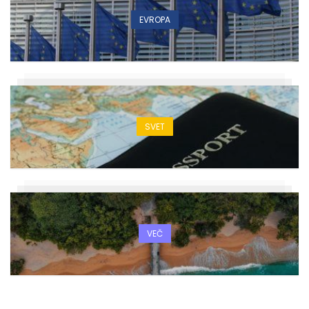
EVROPA
SVET
VEČ