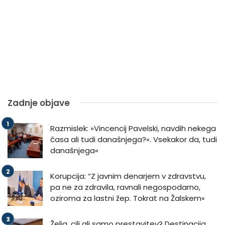
Zadnje objave
Razmislek: »Vincencij Pavelski, navdih nekega
časa ali tudi današnjega?«. Vsekakor da, tudi
današnjega«
Korupcija: “Z javnim denarjem v zdravstvu,
pa ne za zdravila, ravnali negospodarno,
oziroma za lastni žep. Tokrat na Žalskem«
Želja, cilj ali samo prestavitev? Destinacija