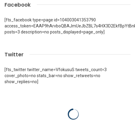
Facebook
[fts_facebook type=page id=104003041353790
access_token=EAAP9hArvboQBAJmUeJbZBL7s4HX3D2EkfBpYtBn
posts=3 description=no posts_displayed=page_only]
Twitter
[fts_twitter twitter_name=VfokusuS tweets_count=3
cover_photo=no stats_bar=no show_retweets=no
show_replies=no]