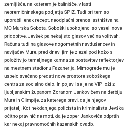
zemljišče, na katerem je balinišče, v lasti
nepremičninskega podjetja SPIZ. Tudi pri tem so
uporabili enak recept, neodplačni prenos lastništva na
MO Murska Sobota. Soboški upokojenci so veseli nove
pridobitve, Jevšek pa nekaj sto glasov več na volitvah.
Računa tudi na glasove nogometnih navdušencev in
navijačev Mure, pred dnevi jim je zlezel pod kožo s
položitvijo temeljnega kamna za postavitev reflektorjev
na mestnem stadionu Fazanerija. Mimogrede mu je
uspelo svečano predati nove prostore soboškega
centra za socialno delo. In pojavil se je na VIP loži z
ljubljanskim županom Zoranom Jankovičem na derbiju
Mure in Olimpije, za katerega pravi, da je njegov
prijatelj. Kot nekdanjega policista in kriminalista Jevška
očitno prav nič ne moti, da je zoper Jankoviča odprtih
kar nekaj pravnomočnih kazenskih ovadb.