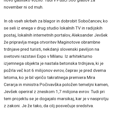
november ni od muh.
In ob vseh skrbeh za blagor in dobrobit Sobočancev, ko
se seli iz enega v drug studio lokalnih TV in radijskih
postaj, lokalnih internetnih portalov, Aleksander Jevšek
že pripravlja mega otvoritev Maginotove obrambne
trdnjave pred turisti, nekdanji slovenski paviljon na
svetovni razstavi Expo v Milanu. Iz arhitekturno
izjemnega objekta je nastala betonska trdnjava, ki je
požrla več kot 6 milijonov evrov, čeprav je pred dvema
letoma, ko je bil vpričo takratnega premiera Mira
Cerarja in ministra Počivavška položen temeljni kamen,
Jevšek operiral z zneskom 1,7 milijona evrov. Tudi pri
tem projektu se je dogajalo marsikaj, kar je v nasprotju
z zakoni. Je že tako, da cilj posvečuje sredstva.