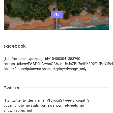
VEČ
Facebook
[fts_facebook type=page id=104003041353790
access_token=EAAP9hArvboQBAJmUeJbZBL7s4HX3D2EkfBpYtBn
posts=3 description=no posts_displayed=page_only]
Twitter
[fts_twitter twitter_name=VfokusuS tweets_count=3
cover_photo=no stats_bar=no show_retweets=no
show_replies=no]