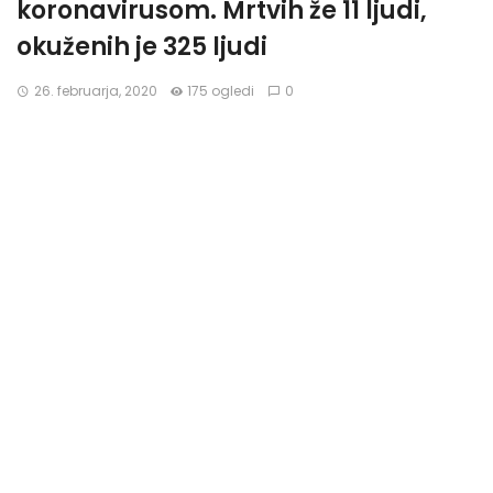
koronavirusom. Mrtvih že 11 ljudi,
okuženih je 325 ljudi
26. februarja, 2020
175 ogledi
0