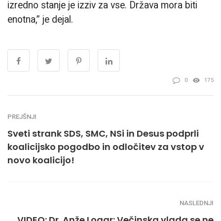
izredno stanje je izziv za vse. Država mora biti
enotna,” je dejal.
0
175
PREJŠNJI
Sveti strank SDS, SMC, NSi in Desus podprli
koalicijsko pogodbo in odločitev za vstop v
novo koalicijo!
NASLEDNJI
VIDEO: Dr. Anže Logar: Večinska vlada se ne