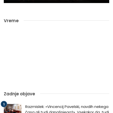
Vreme
Zadnje objave
Razmislek: »Vincencij Pavelski, navdih nekega
časa ali tudi današnjega?«. Vsekakor da, tudi