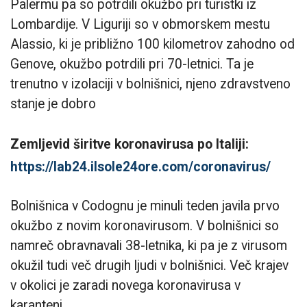
Palermu pa so potrdili okužbo pri turistki iz
Lombardije. V Liguriji so v obmorskem mestu
Alassio, ki je približno 100 kilometrov zahodno od
Genove, okužbo potrdili pri 70-letnici. Ta je
trenutno v izolaciji v bolnišnici, njeno zdravstveno
stanje je dobro
Zemljevid širitve koronavirusa po Italiji:
https://lab24.ilsole24ore.com/coronavirus/
Bolnišnica v Codognu je minuli teden javila prvo
okužbo z novim koronavirusom. V bolnišnici so
namreč obravnavali 38-letnika, ki pa je z virusom
okužil tudi več drugih ljudi v bolnišnici. Več krajev
v okolici je zaradi novega koronavirusa v
karanteni.