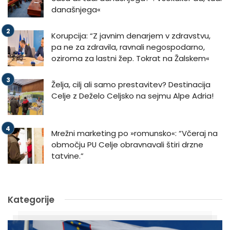
današnjega«
Korupcija: “Z javnim denarjem v zdravstvu,
pa ne za zdravila, ravnali negospodarno,
oziroma za lastni žep. Tokrat na Žalskem«
Želja, cilj ali samo prestavitev? Destinacija
Celje z Deželo Celjsko na sejmu Alpe Adria!
Mrežni marketing po »romunsko«: “Včeraj na
območju PU Celje obravnavali štiri drzne
tatvine.”
Kategorije