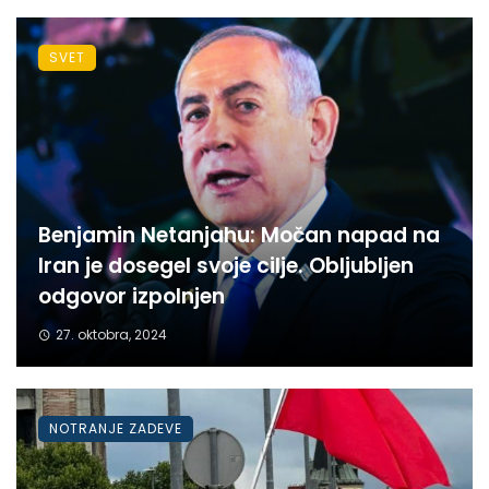
SVET
Benjamin Netanjahu: Močan napad na
Iran je dosegel svoje cilje. Obljubljen
odgovor izpolnjen
27. oktobra, 2024
NOTRANJE ZADEVE