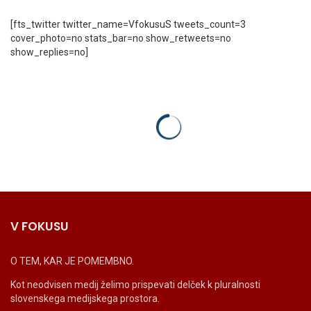
[fts_twitter twitter_name=VfokusuS tweets_count=3
cover_photo=no stats_bar=no show_retweets=no
show_replies=no]
V FOKUSU
O TEM, KAR JE POMEMBNO.
Kot neodvisen medij želimo prispevati delček k pluralnosti
slovenskega medijskega prostora.