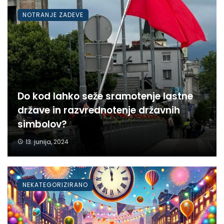
NOTRANJE ZADEVE
Do kod lahko seže sramotenje lastne
države in razvrednotenje državnih
simbolov?
13. junija, 2024
NEKATEGORIZIRANO