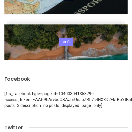
VEČ
Facebook
[fts_facebook type=page id=104003041353790
access_token=EAAP9hArvboQBAJmUeJbZBL7s4HX3D2EkfBpYtBn
posts=3 description=no posts_displayed=page_only]
Twitter