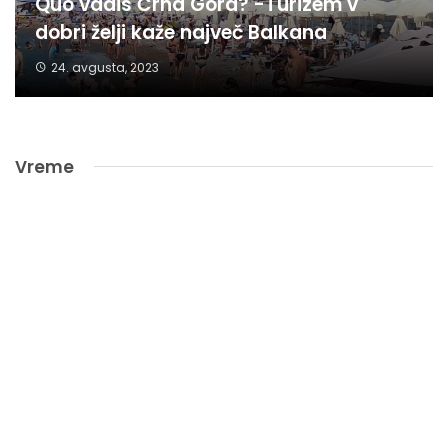
Quo vadis Črna Gora? -Turizem v
dobri želji kaže največ Balkana
24. avgusta, 2023
Vreme