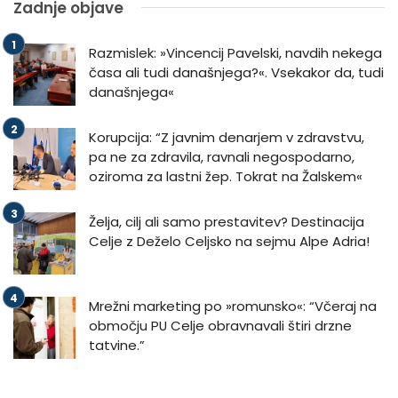
Zadnje objave
Razmislek: »Vincencij Pavelski, navdih nekega
časa ali tudi današnjega?«. Vsekakor da, tudi
današnjega«
Korupcija: “Z javnim denarjem v zdravstvu,
pa ne za zdravila, ravnali negospodarno,
oziroma za lastni žep. Tokrat na Žalskem«
Želja, cilj ali samo prestavitev? Destinacija
Celje z Deželo Celjsko na sejmu Alpe Adria!
Mrežni marketing po »romunsko«: “Včeraj na
območju PU Celje obravnavali štiri drzne
tatvine.”