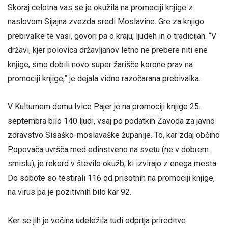
Skoraj celotna vas se je okužila na promociji knjige z
naslovom Sijajna zvezda sredi Moslavine. Gre za knjigo
prebivalke te vasi, govori pa o kraju, ljudeh in o tradicijah. “V
državi, kjer polovica državljanov letno ne prebere niti ene
knjige, smo dobili novo super žarišče korone prav na
promociji knjige,” je dejala vidno razočarana prebivalka.
V Kulturnem domu Ivice Pajer je na promociji knjige 25.
septembra bilo 140 ljudi, vsaj po podatkih Zavoda za javno
zdravstvo Sisaško-moslavaške županije. To, kar zdaj občino
Popovača uvršča med edinstveno na svetu (ne v dobrem
smislu), je rekord v število okužb, ki izvirajo z enega mesta.
Do sobote so testirali 116 od prisotnih na promociji knjige,
na virus pa je pozitivnih bilo kar 92.
Ker se jih je večina udeležila tudi odprtja prireditve