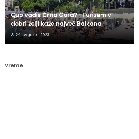
Quo vadis Črna Gora? -Turizem v
dobri želji kaže največ Balkana
24. avgusta, 2023
Vreme