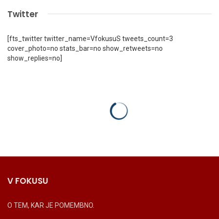
Twitter
[fts_twitter twitter_name=VfokusuS tweets_count=3
cover_photo=no stats_bar=no show_retweets=no
show_replies=no]
V FOKUSU
O TEM, KAR JE POMEMBNO.