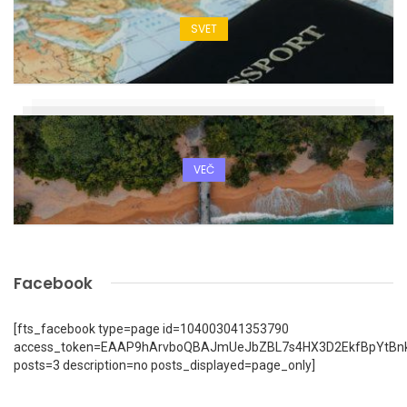
SVET
VEČ
Facebook
[fts_facebook type=page id=104003041353790
access_token=EAAP9hArvboQBAJmUeJbZBL7s4HX3D2EkfBpYtBn
posts=3 description=no posts_displayed=page_only]