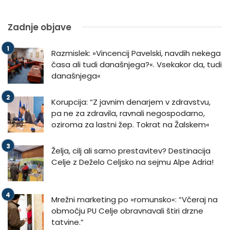
Zadnje objave
Razmislek: »Vincencij Pavelski, navdih nekega
časa ali tudi današnjega?«. Vsekakor da, tudi
današnjega«
Korupcija: “Z javnim denarjem v zdravstvu,
pa ne za zdravila, ravnali negospodarno,
oziroma za lastni žep. Tokrat na Žalskem«
Želja, cilj ali samo prestavitev? Destinacija
Celje z Deželo Celjsko na sejmu Alpe Adria!
Mrežni marketing po »romunsko«: “Včeraj na
območju PU Celje obravnavali štiri drzne
tatvine.”