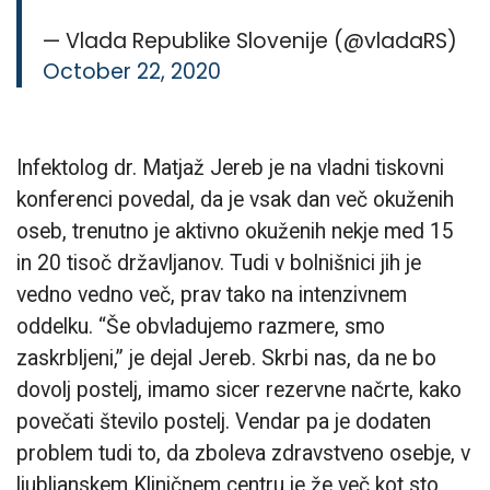
— Vlada Republike Slovenije (@vladaRS)
October 22, 2020
Infektolog dr. Matjaž Jereb je na vladni tiskovni
konferenci povedal, da je vsak dan več okuženih
oseb, trenutno je aktivno okuženih nekje med 15
in 20 tisoč državljanov. Tudi v bolnišnici jih je
vedno vedno več, prav tako na intenzivnem
oddelku. “Še obvladujemo razmere, smo
zaskrbljeni,” je dejal Jereb. Skrbi nas, da ne bo
dovolj postelj, imamo sicer rezervne načrte, kako
povečati število postelj. Vendar pa je dodaten
problem tudi to, da zboleva zdravstveno osebje, v
ljubljanskem Kliničnem centru je že več kot sto