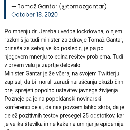
— Tomaž Gantar (@tomazgantar)
October 18, 2020
Po mnenju dr. Jereba uvedba lockdowna, o njem
razkmišlja tudi minister za zdravje Tomaž Gantar,
prinaša za seboj veliko posledic, je pa po
njegovem mnenju to edina rešitev problema. Tudi
v prvem valu je zaprtje delovalo.
Minister Gantar je že včeraj na svojem Twitterju
zapisal, da bi morali zaradi naraščanja okužb čim
prej sprejeti popolno ustavitev javnega življenja.
Pozneje pa je na popoldanski novinarski
konferenci dejal, da nas povsem lahko skrbi, da je
delež pozitivnih testov presegel 25 odstotkov, kar
je velika številka in ne kaže na umirjanje epidemije.