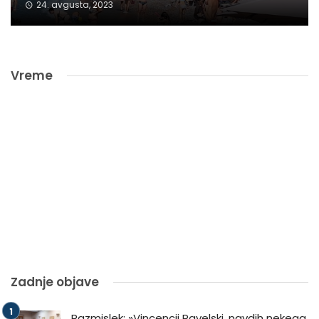
24. avgusta, 2023
Vreme
Zadnje objave
Razmislek: »Vincencij Pavelski, navdih nekega