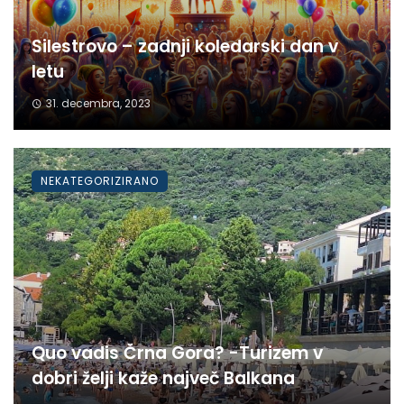
Silestrovo – zadnji koledarski dan v
letu
31. decembra, 2023
NEKATEGORIZIRANO
Quo vadis Črna Gora? -Turizem v
dobri želji kaže največ Balkana