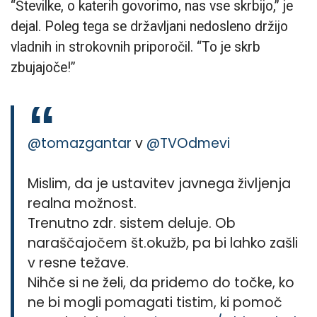
“Številke, o katerih govorimo, nas vse skrbijo,” je
dejal. Poleg tega se državljani nedosleno držijo
vladnih in strokovnih priporočil. “To j
e skrb
zbujajoče!”
@tomazgantar
v
@TVOdmevi
Mislim, da je ustavitev javnega življenja
realna možnost.
Trenutno zdr. sistem deluje. Ob
naraščajočem št.okužb, pa bi lahko zašli
v resne težave.
Nihče si ne želi, da pridemo do točke, ko
ne bi mogli pomagati tistim, ki pomoč