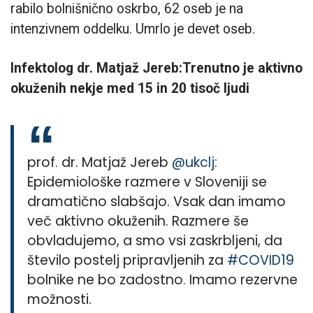
rabilo bolnišnično oskrbo, 62 oseb je na
intenzivnem oddelku. Umrlo je devet oseb.
Infektolog dr. Matjaž Jereb:Trenutno je aktivno
okuženih nekje med 15 in 20 tisoč ljudi
prof. dr. Matjaž Jereb
@ukclj
:
Epidemiološke razmere v Sloveniji se
dramatično slabšajo. Vsak dan imamo
več aktivno okuženih. Razmere še
obvladujemo, a smo vsi zaskrbljeni, da
število postelj pripravljenih za
#COVID19
bolnike ne bo zadostno. Imamo rezervne
možnosti.