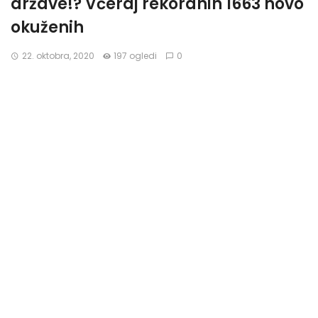
države!? Včeraj rekordnih 1663 novo
okuženih
22. oktobra, 2020
197 ogledi
0