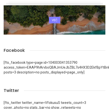
VEČ
Facebook
[fts_facebook type=page id=104003041353790
access_token=EAAP9hArvboQBAJmUeJbZBL7s4HX3D2EkfBpYtBn
posts=3 description=no posts_displayed=page_only]
Twitter
[fts_twitter twitter_name=VfokusuS tweets_count=3
cover_photo=no stats_bar=no show_retweets=no