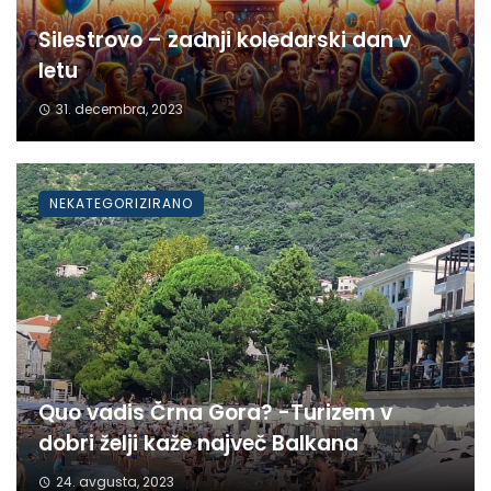
Silestrovo – zadnji koledarski dan v
letu
31. decembra, 2023
NEKATEGORIZIRANO
Quo vadis Črna Gora? -Turizem v
dobri želji kaže največ Balkana
24. avgusta, 2023