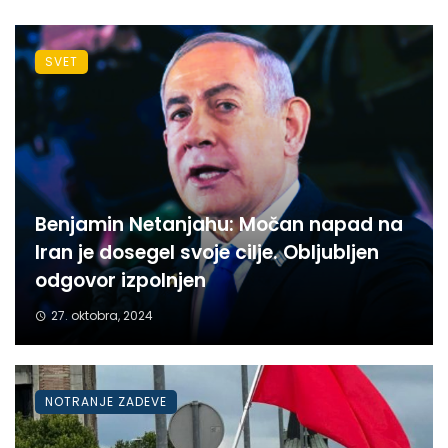
SVET
Benjamin Netanjahu: Močan napad na
Iran je dosegel svoje cilje. Obljubljen
odgovor izpolnjen
27. oktobra, 2024
NOTRANJE ZADEVE