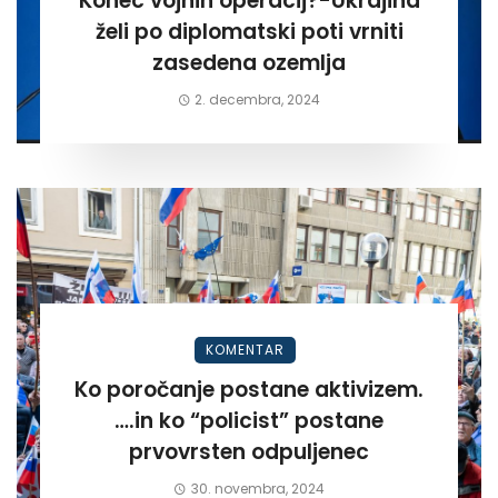
Konec vojnih operacij?-Ukrajina
želi po diplomatski poti vrniti
zasedena ozemlja
2. decembra, 2024
KOMENTAR
Ko poročanje postane aktivizem.
….in ko “policist” postane
prvovrsten odpuljenec
30. novembra, 2024