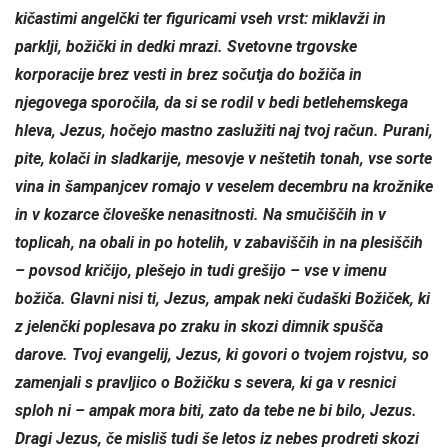
kičastimi angelčki ter figuricami vseh vrst: miklavži in
parklji, božički in dedki mrazi. Svetovne trgovske
korporacije brez vesti in brez sočutja do božiča in
njegovega sporočila, da si se rodil v bedi betlehemskega
hleva, Jezus, hočejo mastno zaslužiti naj tvoj račun. Purani,
pite, kolači in sladkarije, mesovje v neštetih tonah, vse sorte
vina in šampanjcev romajo v veselem decembru na krožnike
in v kozarce človeške nenasitnosti. Na smučiščih in v
toplicah, na obali in po hotelih, v zabaviščih in na plesiščih
– povsod kričijo, plešejo in tudi grešijo – vse v imenu
božiča. Glavni nisi ti, Jezus, ampak neki čudaški Božiček, ki
z jelenčki poplesava po zraku in skozi dimnik spušča
darove. Tvoj evangelij, Jezus, ki govori o tvojem rojstvu, so
zamenjali s pravljico o Božičku s severa, ki ga v resnici
sploh ni – ampak mora biti, zato da tebe ne bi bilo, Jezus.
Dragi Jezus, če misliš tudi še letos iz nebes prodreti skozi