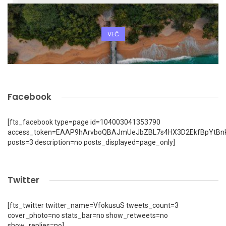
VEČ
Facebook
[fts_facebook type=page id=104003041353790
access_token=EAAP9hArvboQBAJmUeJbZBL7s4HX3D2EkfBpYtBn
posts=3 description=no posts_displayed=page_only]
Twitter
[fts_twitter twitter_name=VfokusuS tweets_count=3
cover_photo=no stats_bar=no show_retweets=no
show_replies=no]