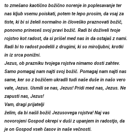
to zmešano kaotično božično norenje in poplesavanje ter
nas kljub vsemu poiskati, potem te lepo prosim, da vsaj za
tiste, ki bi si želeli normalno in človeško praznovati božič,
ponovno prineseš svoj pravi božič. Radi bi doživeli tvoje
rojstvo kot radost, da si prišel med nas in da ostajaš z nami.
Radi bi to radost podelili z drugimi, ki so miroljubni, krotki
in iz srca ponižni.
Jezus, ob prazniku tvojega rojstva nimamo dosti zahtev.
Samo pomagaj nam najti svoj božič. Pomagaj nam najti nas
same, ker so z božičem ukradli tudi naše duše in našo vero
vate, Jezus. Usmili se nas, Jezus! Pridi med nas, Jezus. Ne
zapusti nas, Jezus!
Vam, dragi prijatelji
želim, da bi našli božič Jezusovega rojstva! Naj vas
novorojeni Gospod okrepi v duši z upanjem in radostjo, da
je on Gospod vseh časov in naše večnosti.