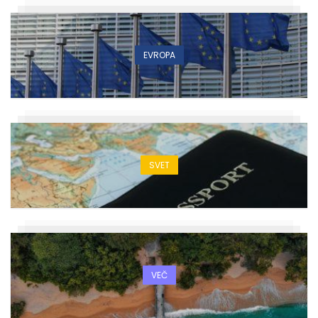
EVROPA
SVET
VEČ