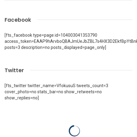
Facebook
[fts_facebook type=page id=104003041353790
access_token=EAAP9hArvboQBAJmUeJbZBL7s4HX3D2EkfBpYtBn
posts=3 description=no posts_displayed=page_only]
Twitter
[fts_twitter twitter_name=VfokusuS tweets_count=3
cover_photo=no stats_bar=no show_retweets=no
show_replies=no]