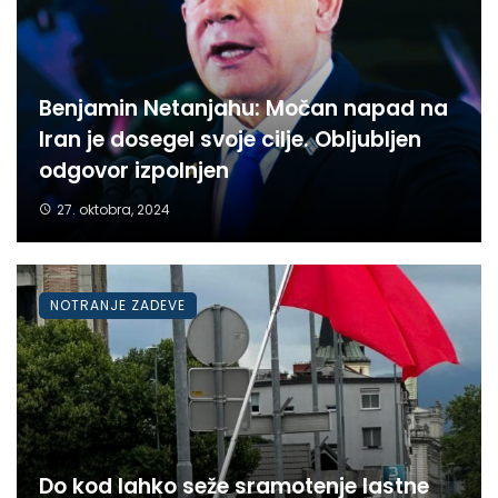
Benjamin Netanjahu: Močan napad na
Iran je dosegel svoje cilje. Obljubljen
odgovor izpolnjen
27. oktobra, 2024
NOTRANJE ZADEVE
Do kod lahko seže sramotenje lastne