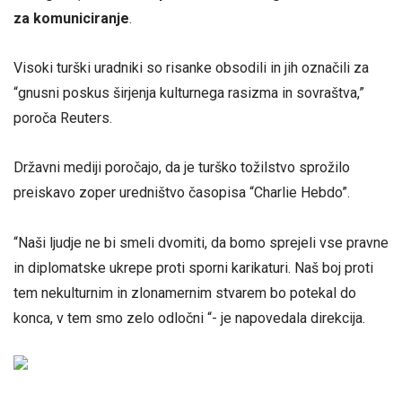
za komuniciranje
.
Visoki turški uradniki so risanke obsodili in jih označili za
“gnusni poskus širjenja kulturnega rasizma in sovraštva,”
poroča Reuters.
Državni mediji poročajo, da je turško tožilstvo sprožilo
preiskavo zoper uredništvo časopisa “Charlie Hebdo”.
“Naši ljudje ne bi smeli dvomiti, da bomo sprejeli vse pravne
in diplomatske ukrepe proti sporni karikaturi. Naš boj proti
tem nekulturnim in zlonamernim stvarem bo potekal do
konca, v tem smo zelo odločni “- je napovedala direkcija.