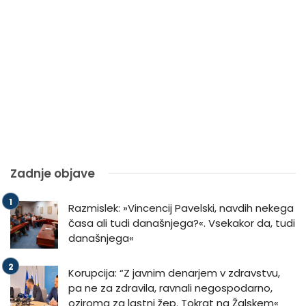
Zadnje objave
Razmislek: »Vincencij Pavelski, navdih nekega
časa ali tudi današnjega?«. Vsekakor da, tudi
današnjega«
Korupcija: “Z javnim denarjem v zdravstvu,
pa ne za zdravila, ravnali negospodarno,
oziroma za lastni žep. Tokrat na Žalskem«