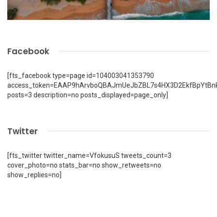
Facebook
[fts_facebook type=page id=104003041353790
access_token=EAAP9hArvboQBAJmUeJbZBL7s4HX3D2EkfBpYtBn
posts=3 description=no posts_displayed=page_only]
Twitter
[fts_twitter twitter_name=VfokusuS tweets_count=3
cover_photo=no stats_bar=no show_retweets=no
show_replies=no]