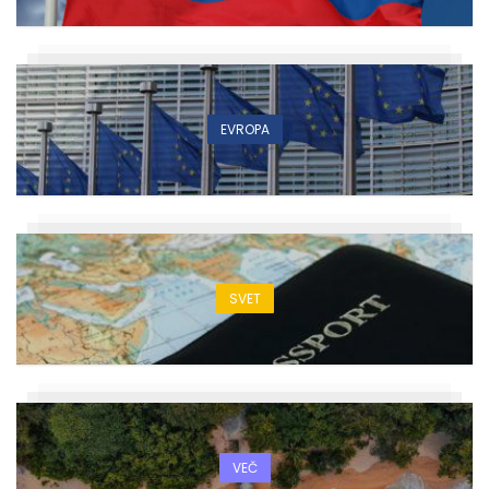
EVROPA
SVET
VEČ