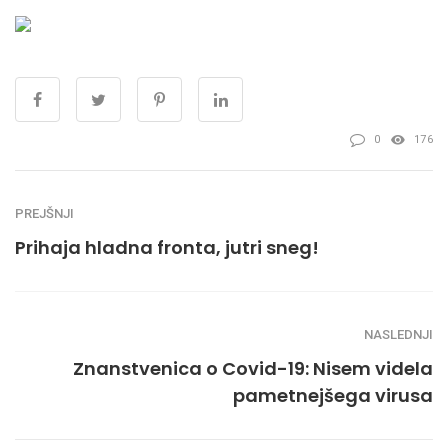
0
176
PREJŠNJI
Prihaja hladna fronta, jutri sneg!
NASLEDNJI
Znanstvenica o Covid-19: Nisem videla
pametnejšega virusa