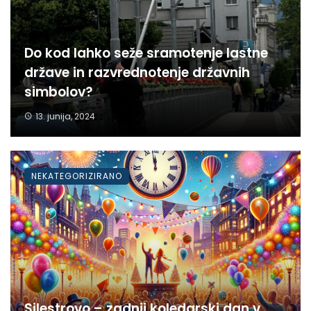
Do kod lahko seže sramotenje lastne
države in razvrednotenje državnih
simbolov?
13. junija, 2024
NEKATEGORIZIRANO
Silestrovo – zadnji koledarski dan v