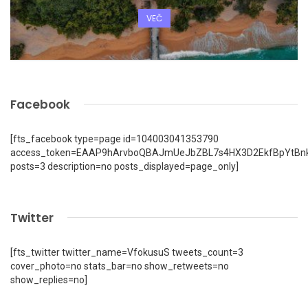
VEČ
Facebook
[fts_facebook type=page id=104003041353790
access_token=EAAP9hArvboQBAJmUeJbZBL7s4HX3D2EkfBpYtBn
posts=3 description=no posts_displayed=page_only]
Twitter
[fts_twitter twitter_name=VfokusuS tweets_count=3
cover_photo=no stats_bar=no show_retweets=no
show_replies=no]