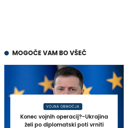
MOGOČE VAM BO VŠEČ
VOJNA OBMOČJA
Konec vojnih operacij?-Ukrajina
želi po diplomatski poti vrniti