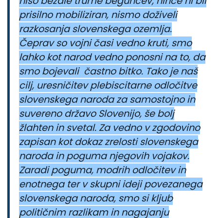
niso bežale trume beguncev, nihče ni bil
prisilno mobiliziran, nismo doživeli
razkosanja slovenskega ozemlja.
Čeprav so vojni časi vedno kruti, smo
lahko kot narod vedno ponosni na to, da
smo bojevali častno bitko. Tako je naš
cilj, uresničitev plebiscitarne odločitve
slovenskega naroda za samostojno in
suvereno državo Slovenijo, še bolj
žlahten in svetal. Za vedno v zgodovino
zapisan kot dokaz zrelosti slovenskega
naroda in poguma njegovih vojakov.
Zaradi poguma, modrih odločitev in
enotnega ter v skupni ideji povezanega
slovenskega naroda, smo si kljub
političnim razlikam in nagajanju