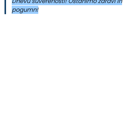
Dnevu suverenosti! Ostanimo zdravi in
pogumn!