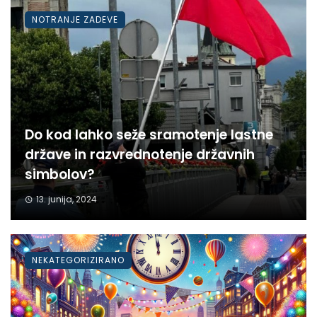
NOTRANJE ZADEVE
Do kod lahko seže sramotenje lastne
države in razvrednotenje državnih
simbolov?
13. junija, 2024
NEKATEGORIZIRANO