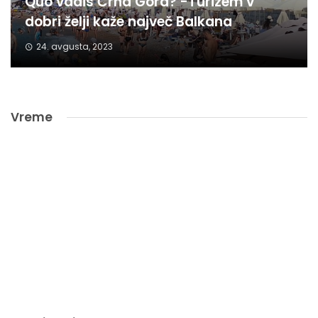
Quo vadis Črna Gora? -Turizem v
dobri želji kaže največ Balkana
24. avgusta, 2023
Vreme