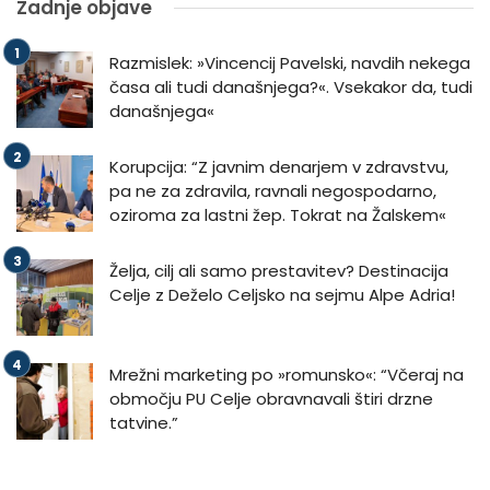
Zadnje objave
Razmislek: »Vincencij Pavelski, navdih nekega
časa ali tudi današnjega?«. Vsekakor da, tudi
današnjega«
Korupcija: “Z javnim denarjem v zdravstvu,
pa ne za zdravila, ravnali negospodarno,
oziroma za lastni žep. Tokrat na Žalskem«
Želja, cilj ali samo prestavitev? Destinacija
Celje z Deželo Celjsko na sejmu Alpe Adria!
Mrežni marketing po »romunsko«: “Včeraj na
območju PU Celje obravnavali štiri drzne
tatvine.”