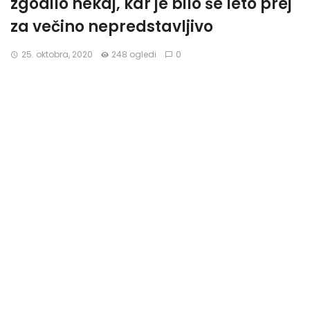
zgodilo nekaj, kar je bilo še leto prej
za večino nepredstavljivo
25. oktobra, 2020
248 ogledi
0