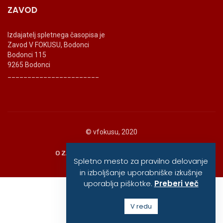
ZAVOD
Izdajatelj spletnega časopisa je
Zavod V FOKUSU, Bodonci
Bodonci 115
9265 Bodonci
_______________________
© vfokusu, 2020
O ZAVODU
POLITIKA ZASEBNOSTI
Spletno mesto za pravilno delovanje
in izboljšanje uporabniške izkušnje
uporablja piškotke.
Preberi več
V redu