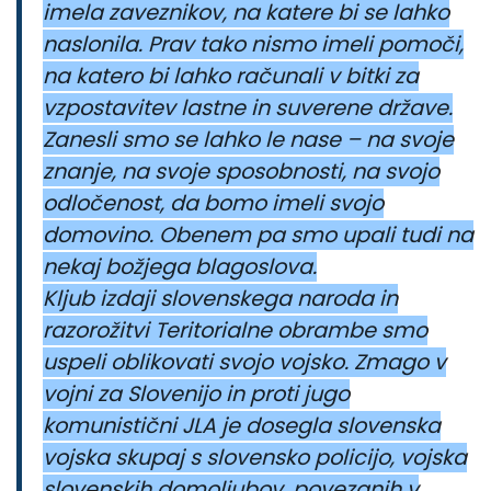
imela zaveznikov, na katere bi se lahko
naslonila. Prav tako nismo imeli pomoči,
na katero bi lahko računali v bitki za
vzpostavitev lastne in suverene države.
Zanesli smo se lahko le nase – na svoje
znanje, na svoje sposobnosti, na svojo
odločenost, da bomo imeli svojo
domovino. Obenem pa smo upali tudi na
nekaj božjega blagoslova.
Kljub izdaji slovenskega naroda in
razorožitvi Teritorialne obrambe smo
uspeli oblikovati svojo vojsko. Zmago v
vojni za Slovenijo in proti jugo
komunistični JLA je dosegla slovenska
vojska skupaj s slovensko policijo, vojska
slovenskih domoljubov, povezanih v