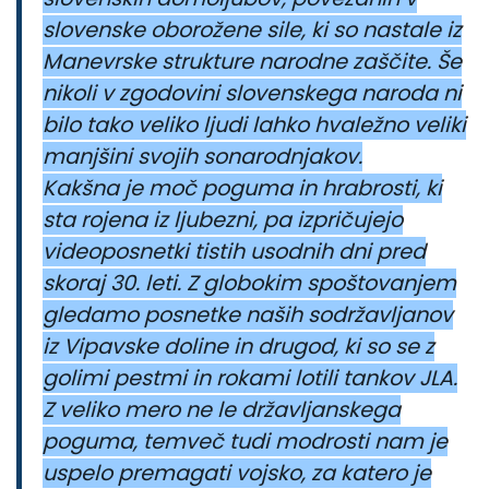
slovenske oborožene sile, ki so nastale iz
Manevrske strukture narodne zaščite. Še
nikoli v zgodovini slovenskega naroda ni
bilo tako veliko ljudi lahko hvaležno veliki
manjšini svojih sonarodnjakov.
Kakšna je moč poguma in hrabrosti, ki
sta rojena iz ljubezni, pa izpričujejo
videoposnetki tistih usodnih dni pred
skoraj 30. leti. Z globokim spoštovanjem
gledamo posnetke naših sodržavljanov
iz Vipavske doline in drugod, ki so se z
golimi pestmi in rokami lotili tankov JLA.
Z veliko mero ne le državljanskega
poguma, temveč tudi modrosti nam je
uspelo premagati vojsko, za katero je