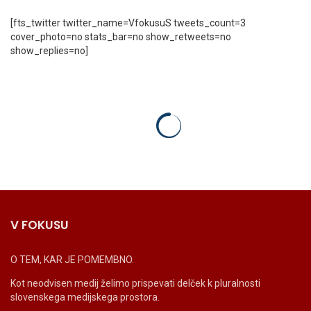
[fts_twitter twitter_name=VfokusuS tweets_count=3
cover_photo=no stats_bar=no show_retweets=no
show_replies=no]
V FOKUSU
O TEM, KAR JE POMEMBNO.
Kot neodvisen medij želimo prispevati delček k pluralnosti
slovenskega medijskega prostora.