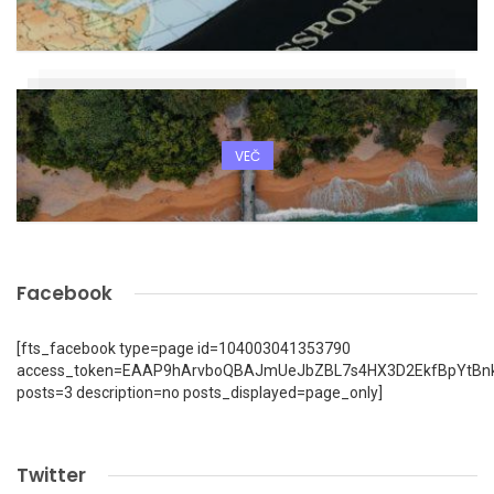
VEČ
Facebook
[fts_facebook type=page id=104003041353790
access_token=EAAP9hArvboQBAJmUeJbZBL7s4HX3D2EkfBpYtBn
posts=3 description=no posts_displayed=page_only]
Twitter