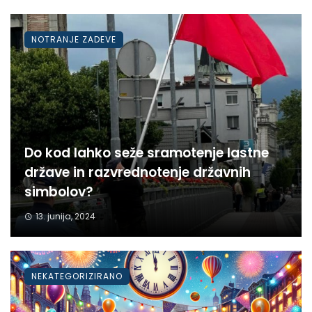
NOTRANJE ZADEVE
Do kod lahko seže sramotenje lastne
države in razvrednotenje državnih
simbolov?
13. junija, 2024
NEKATEGORIZIRANO