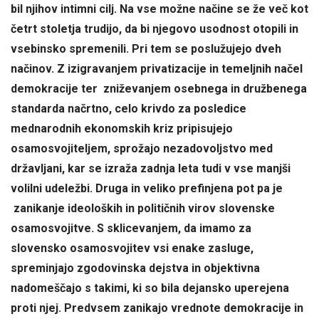
bil njihov intimni cilj. Na vse možne načine se že več kot
četrt stoletja trudijo, da bi njegovo usodnost otopili in
vsebinsko spremenili. Pri tem se poslužujejo dveh
načinov. Z izigravanjem privatizacije in temeljnih načel
demokracije ter zniževanjem osebnega in družbenega
standarda načrtno, celo krivdo za posledice
mednarodnih ekonomskih kriz pripisujejo
osamosvojiteljem, sprožajo nezadovoljstvo med
državljani, kar se izraža zadnja leta tudi v vse manjši
volilni udeležbi. Druga in veliko prefinjena pot pa je
zanikanje ideoloških in političnih virov slovenske
osamosvojitve. S sklicevanjem, da imamo za
slovensko osamosvojitev vsi enake zasluge,
spreminjajo zgodovinska dejstva in objektivna
nadomeščajo s takimi, ki so bila dejansko uperejena
proti njej. Predvsem zanikajo vrednote demokracije in