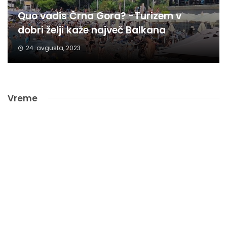
Quo vadis Črna Gora? -Turizem v
dobri želji kaže največ Balkana
24. avgusta, 2023
Vreme