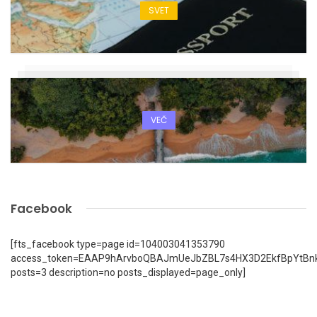
SVET
VEČ
Facebook
[fts_facebook type=page id=104003041353790
access_token=EAAP9hArvboQBAJmUeJbZBL7s4HX3D2EkfBpYtBn
posts=3 description=no posts_displayed=page_only]