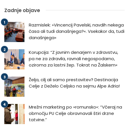
Zadnje objave
Razmislek: »Vincencij Pavelski, navdih nekega
časa ali tudi današnjega?«. Vsekakor da, tudi
današnjega«
Korupcija: “Z javnim denarjem v zdravstvu,
pa ne za zdravila, ravnali negospodarno,
oziroma za lastni žep. Tokrat na Žalskem«
Želja, cilj ali samo prestavitev? Destinacija
Celje z Deželo Celjsko na sejmu Alpe Adria!
Mrežni marketing po »romunsko«: “Včeraj na
območju PU Celje obravnavali štiri drzne
tatvine.”