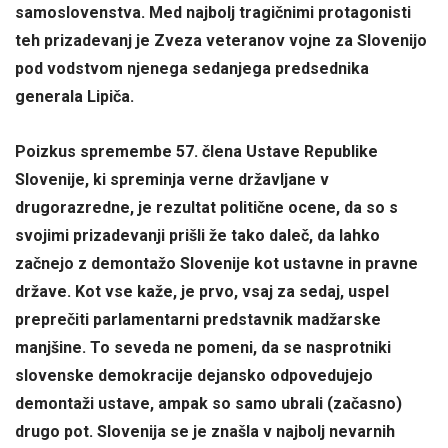
samoslovenstva. Med najbolj tragičnimi protagonisti
teh prizadevanj je Zveza veteranov vojne za Slovenijo
pod vodstvom njenega sedanjega predsednika
generala Lipiča.
Poizkus spremembe 57. člena Ustave Republike
Slovenije, ki spreminja verne državljane v
drugorazredne, je rezultat politične ocene, da so s
svojimi prizadevanji prišli že tako daleč, da lahko
začnejo z demontažo Slovenije kot ustavne in pravne
države. Kot vse kaže, je prvo, vsaj za sedaj, uspel
preprečiti parlamentarni predstavnik madžarske
manjšine. To seveda ne pomeni, da se nasprotniki
slovenske demokracije dejansko odpovedujejo
demontaži ustave, ampak so samo ubrali (začasno)
drugo pot. Slovenija se je znašla v najbolj nevarnih