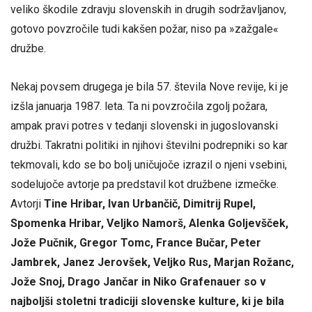
veliko škodile zdravju slovenskih in drugih sodržavljanov,
gotovo povzročile tudi kakšen požar, niso pa »zažgale«
družbe.
Nekaj povsem drugega je bila 57. števila Nove revije, ki je
izšla januarja 1987. leta. Ta ni povzročila zgolj požara,
ampak pravi potres v tedanji slovenski in jugoslovanski
družbi. Takratni politiki in njihovi številni podrepniki so kar
tekmovali, kdo se bo bolj uničujoče izrazil o njeni vsebini,
sodelujoče avtorje pa predstavil kot družbene izmečke.
Avtorji
Tine Hribar, Ivan Urbančič, Dimitrij Rupel,
Spomenka Hribar, Veljko Namorš, Alenka Goljevšček
,
Jože Pučnik, Gregor Tomc, France Bučar, Peter
Jambrek, Janez Jerovšek
,
Veljko Rus
,
Marjan Rožanc,
Jože Snoj, Drago Jančar in Niko Grafenauer so v
najboljši stoletni tradiciji slovenske kulture, ki je bila