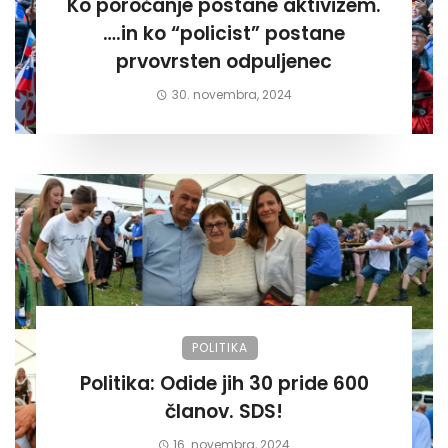
Ko poročanje postane aktivizem.
….in ko “policist” postane
prvovrsten odpuljenec
30. novembra, 2024
POLITIKA
Politika: Odide jih 30 pride 600
članov. SDS!
16. novembra, 2024