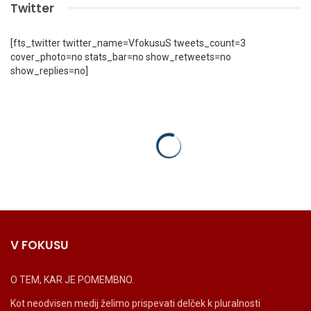
Twitter
[fts_twitter twitter_name=VfokusuS tweets_count=3
cover_photo=no stats_bar=no show_retweets=no
show_replies=no]
V FOKUSU
O TEM, KAR JE POMEMBNO.
Kot neodvisen medij želimo prispevati delček k pluralnosti