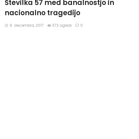
Številka 57 med banalnostjo in
nacionalno tragedijo
9. decembra, 2017
373 ogledi
0