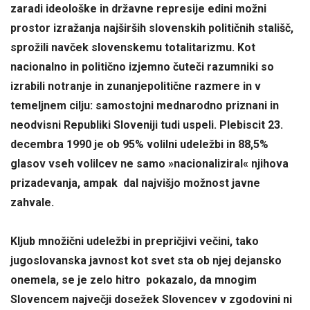
zaradi ideološke in državne represije edini možni
prostor izražanja najširših slovenskih političnih stališč,
sprožili navček slovenskemu totalitarizmu. Kot
nacionalno in politično izjemno čuteči razumniki so
izrabili notranje in zunanjepolitične razmere in v
temeljnem cilju: samostojni mednarodno priznani in
neodvisni Republiki Sloveniji tudi uspeli. Plebiscit 23.
decembra 1990 je ob 95% volilni udeležbi in 88,5%
glasov vseh volilcev ne samo »nacionaliziral« njihova
prizadevanja, ampak dal najvišjo možnost javne
zahvale.
Kljub množični udeležbi in prepričjivi večini, tako
jugoslovanska javnost kot svet sta ob njej dejansko
onemela, se je zelo hitro pokazalo, da mnogim
Slovencem največji dosežek Slovencev v zgodovini ni