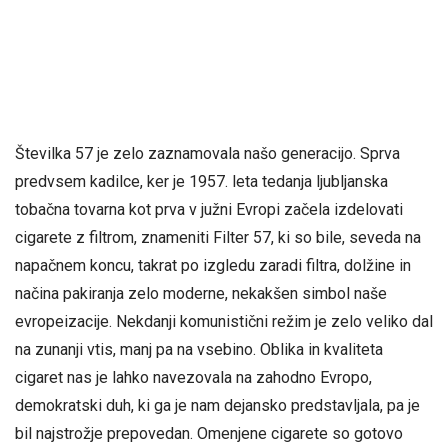
Številka 57 je zelo zaznamovala našo generacijo. Sprva
predvsem kadilce, ker je 1957. leta tedanja ljubljanska
tobačna tovarna kot prva v južni Evropi začela izdelovati
cigarete z filtrom, znameniti Filter 57, ki so bile, seveda na
napačnem koncu, takrat po izgledu zaradi filtra, dolžine in
načina pakiranja zelo moderne, nekakšen simbol naše
evropeizacije. Nekdanji komunistični režim je zelo veliko dal
na zunanji vtis, manj pa na vsebino. Oblika in kvaliteta
cigaret nas je lahko navezovala na zahodno Evropo,
demokratski duh, ki ga je nam dejansko predstavljala, pa je
bil najstrožje prepovedan. Omenjene cigarete so gotovo