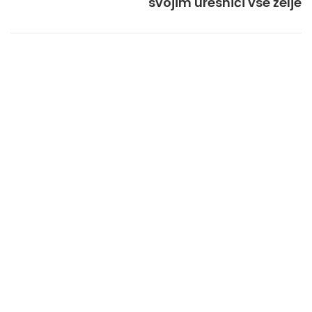
svojim uresniči vse želje