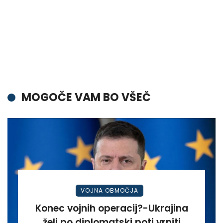
MOGOČE VAM BO VŠEČ
VOJNA OBMOČJA
Konec vojnih operacij?-Ukrajina
želi po diplomatski poti vrniti