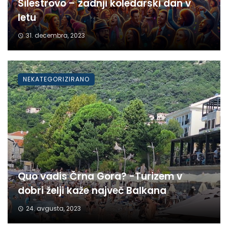
Silestrovo – zadnji koledarski dan v
letu
31. decembra, 2023
NEKATEGORIZIRANO
Quo vadis Črna Gora? -Turizem v
dobri želji kaže največ Balkana
24. avgusta, 2023