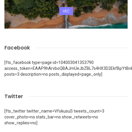
VEČ
Facebook
[fts_facebook type=page id=104003041353790
access_token=EAAP9hArvboQBAJmUeJbZBL7s4HX3D2EkfBpYtBn
posts=3 description=no posts_displayed=page_only]
Twitter
[fts_twitter twitter_name=VfokusuS tweets_count=3
cover_photo=no stats_bar=no show_retweets=no
show_replies=no]