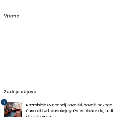
Vreme
Zadnje objave
Razmislek: »Vincencij Pavelski, navdih nekega
časa ali tudi današnjega?«. Vsekakor da, tudi
današnjega«