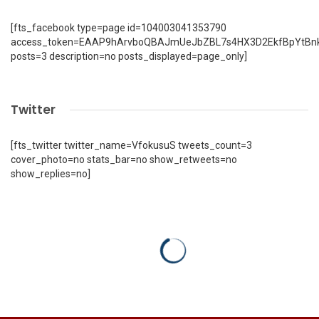
[fts_facebook type=page id=104003041353790
access_token=EAAP9hArvboQBAJmUeJbZBL7s4HX3D2EkfBpYtBn
posts=3 description=no posts_displayed=page_only]
Twitter
[fts_twitter twitter_name=VfokusuS tweets_count=3
cover_photo=no stats_bar=no show_retweets=no
show_replies=no]