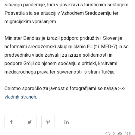
situacijo pandemije, tudi v povezavi s turističnim sektorjem.
Posvetila sta se situaciji v Vzhodnem Sredozemlju ter
migracijskim vprašanjem.
Minister Dendias je izrazil podporo pridružitvi Slovenije
neformalni sredozemski skupini članic EU (t.i. MED-7) in se
predsedniku vlade zahvalil za izraze solidarnosti in
podpore Grčiji ob njenem soočanju s pritiski, kršitvami
mednarodnega prava ter suverenosti s strani Turčije.
Celotno sporočilo za javnost s fotografijami se nahaja >>>
vladnih straneh
.
0
195