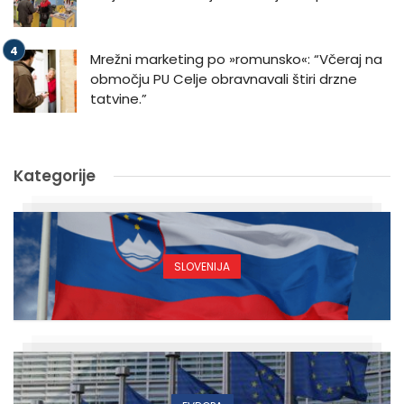
Mrežni marketing po »romunsko«: “Včeraj na
območju PU Celje obravnavali štiri drzne
tatvine.”
Kategorije
SLOVENIJA