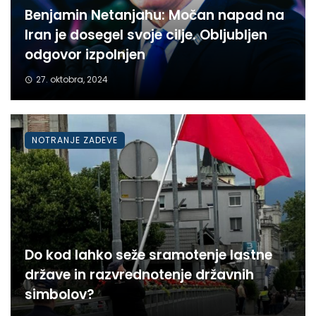
Benjamin Netanjahu: Močan napad na
Iran je dosegel svoje cilje. Obljubljen
odgovor izpolnjen
27. oktobra, 2024
NOTRANJE ZADEVE
Do kod lahko seže sramotenje lastne
države in razvrednotenje državnih
simbolov?