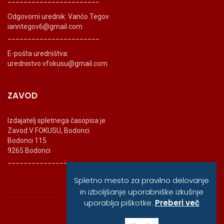
Odgovorni urednik: Vančo Tegov
ianntegov6@gmail.com
_______________________
E-pošta uredništva:
urednistvo.vfokusu@gmail.com
ZAVOD
Izdajatelj spletnega časopisa je
Zavod V FOKUSU, Bodonci
Bodonci 115
9265 Bodonci
_______________________
Spletno mesto za pravilno delovanje
in izboljšanje uporabniške izkušnje
uporablja piškotke.
Preberi več
© vfokusu, 2020