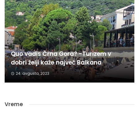
Quo vadis Črna Gora? -Turizem v
dobri želji kaže največ Balkana
24. avgusta, 2023
Vreme