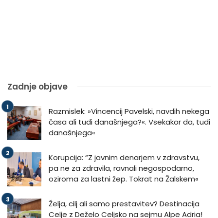
Zadnje objave
Razmislek: »Vincencij Pavelski, navdih nekega
časa ali tudi današnjega?«. Vsekakor da, tudi
današnjega«
Korupcija: “Z javnim denarjem v zdravstvu,
pa ne za zdravila, ravnali negospodarno,
oziroma za lastni žep. Tokrat na Žalskem«
Želja, cilj ali samo prestavitev? Destinacija
Celje z Deželo Celjsko na sejmu Alpe Adria!