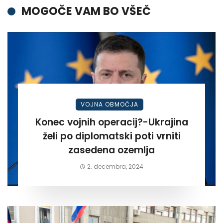
MOGOČE VAM BO VŠEČ
VOJNA OBMOČJA
Konec vojnih operacij?-Ukrajina
želi po diplomatski poti vrniti
zasedena ozemlja
2. decembra, 2024