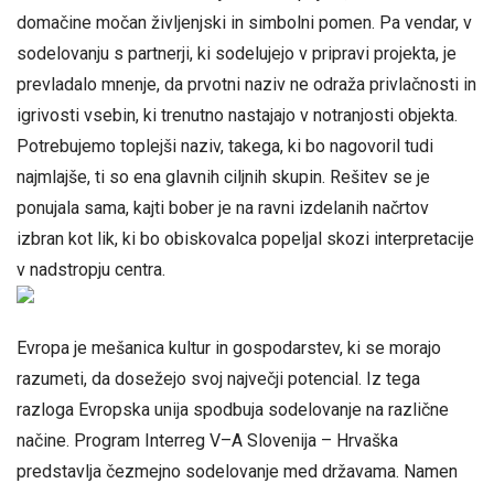
domačine močan življenjski in simbolni pomen. Pa vendar, v
sodelovanju s partnerji, ki sodelujejo v pripravi projekta, je
prevladalo mnenje, da prvotni naziv ne odraža privlačnosti in
igrivosti vsebin, ki trenutno nastajajo v notranjosti objekta.
Potrebujemo toplejši naziv, takega, ki bo nagovoril tudi
najmlajše, ti so ena glavnih ciljnih skupin. Rešitev se je
ponujala sama, kajti bober je na ravni izdelanih načrtov
izbran kot lik, ki bo obiskovalca popeljal skozi interpretacije
v nadstropju centra.
Evropa je mešanica kultur in gospodarstev, ki se morajo
razumeti, da dosežejo svoj največji potencial. Iz tega
razloga Evropska unija spodbuja sodelovanje na različne
načine. Program Interreg V–A Slovenija – Hrvaška
predstavlja čezmejno sodelovanje med državama. Namen