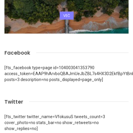
VEČ
Facebook
[fts_facebook type=page id=104003041353790
access_token=EAAP9hArvboQBAJmUeJbZBL7s4HX3D2EkfBpYtBn
posts=3 description=no posts_displayed=page_only]
Twitter
[fts_twitter twitter_name=VfokusuS tweets_count=3
cover_photo=no stats_bar=no show_retweets=no
show_replies=no]