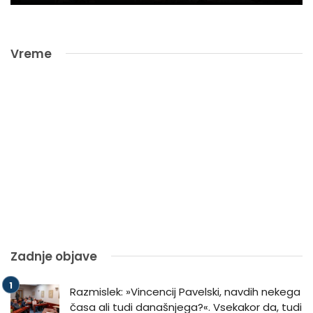
Vreme
Zadnje objave
Razmislek: »Vincencij Pavelski, navdih nekega
časa ali tudi današnjega?«. Vsekakor da, tudi