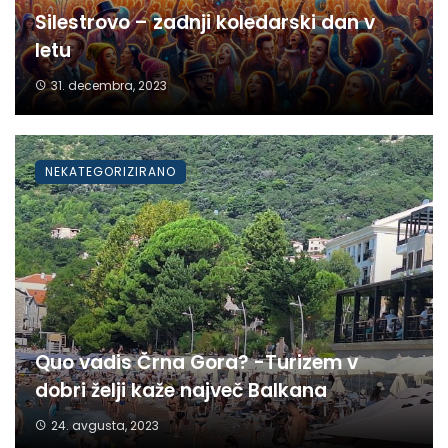
Silestrovo – zadnji koledarski dan v
letu
31. decembra, 2023
NEKATEGORIZIRANO
Quo vadis Črna Gora? -Turizem v
dobri želji kaže največ Balkana
24. avgusta, 2023