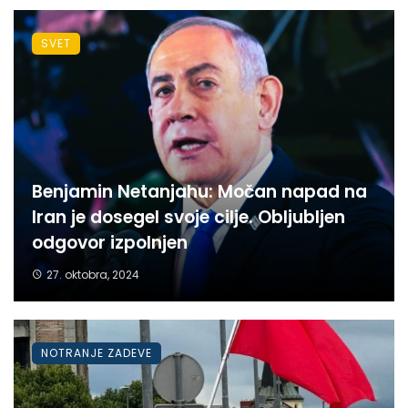
SVET
Benjamin Netanjahu: Močan napad na
Iran je dosegel svoje cilje. Obljubljen
odgovor izpolnjen
27. oktobra, 2024
NOTRANJE ZADEVE