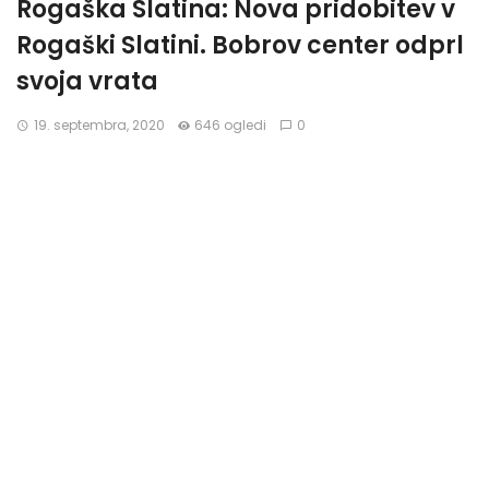
Rogaška Slatina: Nova pridobitev v
Rogaški Slatini. Bobrov center odprl
svoja vrata
19. septembra, 2020
646 ogledi
0