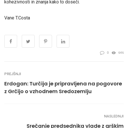
kohezivnosti in znanja kako to doseči.
Vane T.Costa
0
646
PREJŠNJI
Erdogan: Turčija je pripravljena na pogovore
z Grčijo o vzhodnem Sredozemlju
NASLEDNJI
Srečanje predsednika vlade z grškim