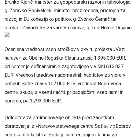
Branko Kidrič, minister za gospodarski razvoj in tehnologijo,
g. Zdravko Počivalšek, minister brez resorja, pristojen za
razvoj in EU kohezijsko politiko, g. Zvonko Černač ter
direktor Zavoda RS za varstvo narave, g. Teo Hrvoje Oršanič.
Ocenjena vrednost vseh stroškov v okviru projekta »Vezi
narave« za Občino Rogaška Slatina znaša 1.395.000 EUR,
pri čemer je sofinanciranje zagotovljeno v višini 616.037
EUR. Vrednost ureditve nadomestnih habitatov za vidro v
pritokih Sotle znaša 102.000 EUR, vrednost Bobrovega
centra, skupaj z vsemi načrti, pripadajočimi vsebinami in
opremo, pa 1.293.000 EUR.
Odločitev za preimenovanje objekta pred začetkom
obratovanja iz »Naravovarstvenega centra Sotla« v »Bobrov
center« ni bila lahka. Sotla je namreč pojem, ki ima za