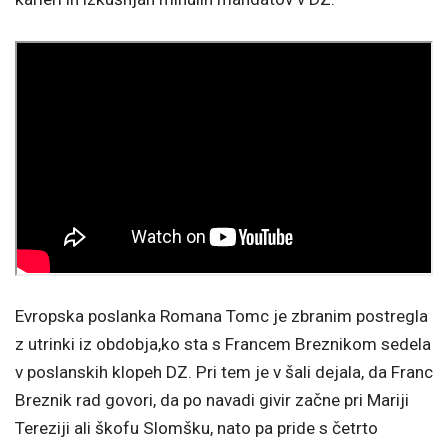
Evropska poslanka Romana Tomc je zbranim postregla
z utrinki iz obdobja,ko sta s Francem Breznikom sedela
v poslanskih klopeh DZ. Pri tem je v šali dejala, da Franc
Breznik rad govori, da po navadi givir začne pri Mariji
Tereziji ali škofu Slomšku, nato pa pride s četrto