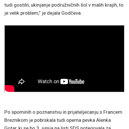
tudi gostiln, ukinjanje podružničnih šol v malih krajih, to
je velik problem,” je dejala Godčeva.
Po spominih o poznanstvu in prijateljecanju s Francem
Breznikom je pobrskala tudi operna pevka Alenka
Gotar, ki se bo 3. junija na listi SDS potegovala za