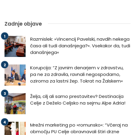
Zadnje objave
Razmislek: »Vincencij Pavelski, navdih nekega
časa ali tudi današnjega?«. Vsekakor da, tudi
današnjega«
Korupcija: “Z javnim denarjem v zdravstvu,
pa ne za zdravila, ravnali negospodarno,
oziroma za lastni žep. Tokrat na Žalskem«
Želja, cilj ali samo prestavitev? Destinacija
Celje z Deželo Celjsko na sejmu Alpe Adria!
Mrežni marketing po »romunsko«: “Včeraj na
območju PU Celje obravnavali štiri drzne