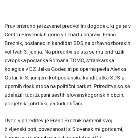
Prav prisrčno je izzvenel predvolilni dogodek, ki ga je v
Centru Slovenskih goric v Lenartu pripravil Franc
Breznik, poslanec in kandidat SDS na državnozborskih
volitvah 3. junija. Na prireditvi se sta se mu pridružili
evropska poslanka Romana TOMC, strankarska
kolegica v DZ Jelka Godec in pa operna pevla Alenka
Gotar, ki 3. junijem kot poslanska kandidatka SDS z
opernih desk stopa na politični parket. Prireditve so se
udeležili tudi župani šestih slovenskogoriških občin,
podjetniki, obrtniki, pa tudi občani.
Uvod v prireditev je Franc Breznik namenil svoji
življenski poti, povezanosti s Slovenskimi goricami,
karieri in izkušnjah minulih mandatov v DZ.