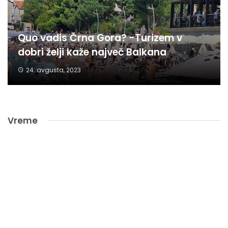
Quo vadis Črna Gora? -Turizem v
dobri želji kaže največ Balkana
24. avgusta, 2023
Vreme