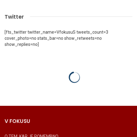
Twitter
[fts_twitter twitter_name=VfokusuS tweets_count=3
cover_photo=no stats_bar=no show_retweets=no
show_replies=no]
V FOKUSU
O TEM, KAR JE POMEMBNO.