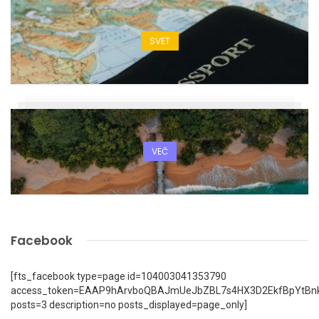
SVET
VEČ
Facebook
[fts_facebook type=page id=104003041353790
access_token=EAAP9hArvboQBAJmUeJbZBL7s4HX3D2EkfBpYtBn
posts=3 description=no posts_displayed=page_only]