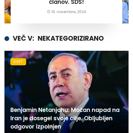
članov. SDS!
16. novembra, 2024
VEČ V:
NEKATEGORIZIRANO
SVET
Benjamin Netanjahu: Močan napad na
Iran je dosegel svoje cilje. Obljubljen
odgovor izpolnjen