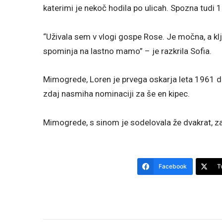
katerimi je nekoč hodila po ulicah. Spozna tudi 1
“Uživala sem v vlogi gospe Rose. Je močna, a kl
spominja na lastno mamo” – je razkrila Sofia.
Mimogrede, Loren je prvega oskarja leta 1961 dob
zdaj nasmiha nominaciji za še en kipec.
Mimogrede, s sinom je sodelovala že dvakrat, zad
Facebook
T