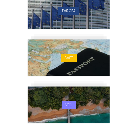
EVROPA
SVET
VEČ
6