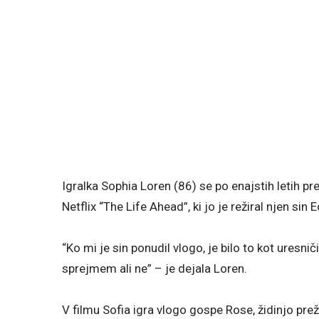
Igralka Sophia Loren (86) se po enajstih letih pr
Netflix “The Life Ahead”, ki jo je režiral njen sin
“Ko mi je sin ponudil vlogo, je bilo to kot uresnič
sprejmem ali ne” – je dejala Loren.
V filmu Sofia igra vlogo gospe Rose, židinjo pre