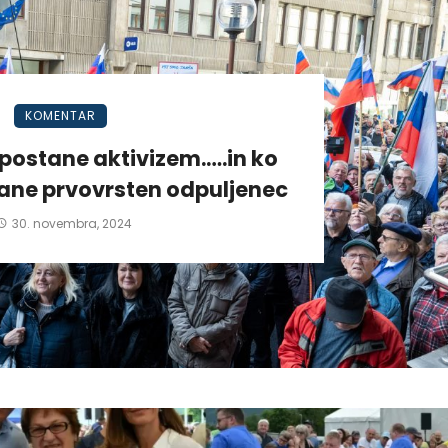
KOMENTAR
postane aktivizem.….in ko
tane prvovrsten odpuljenec
30. novembra, 2024