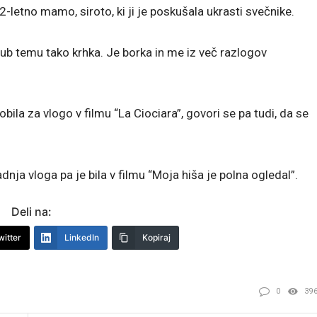
2-letno mamo, siroto, ki ji je poskušala ukrasti svečnike.
jub temu tako krhka. Je borka in me iz več razlogov
ila za vlogo v filmu “La Ciociara”, govori se pa tudi, da se
nja vloga pa je bila v filmu “Moja hiša je polna ogledal”.
Deli na:
witter
LinkedIn
Kopiraj
0
39