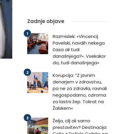
Zadnje objave
Razmislek: »Vincencij
Pavelski, navdih nekega
časa ali tudi
današnjega?«. Vsekakor
da, tudi današnjega«
Korupcija: “Z javnim
denarjem v zdravstvu,
pa ne za zdravila, ravnali
negospodarno, oziroma
za lastni žep. Tokrat na
Žalskem«
Želja, cilj ali samo
prestavitev? Destinacija
Celje z Deželo Celjsko na