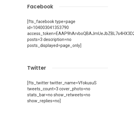
Facebook
[fts_facebook type=page
id=104003041353790
access_token=EAAP9hArvboQBAJmUeJbZBL7s4HX3D2
posts=3 description=no
posts_displayed=page_only]
Twitter
[fts_twitter twitter_name=VfokusuS
tweets_count=3 cover_photo=no
stats_bar=no show_retweets=no
show_replies=no]