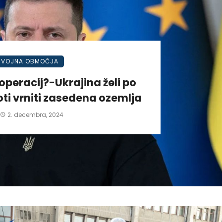
VOJNA OBMOČJA
operacij?-Ukrajina želi po
ti vrniti zasedena ozemlja
2. decembra, 2024