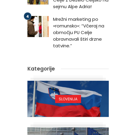
sejmu Alpe Adria!
Mrežni marketing po
»romunsko«: “Včeraj na
območju PU Celje
obravnavali štiri drzne
tatvine.”
Kategorije
SLOVENIJA