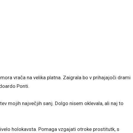
emora vrača na velika platna. Zaigrala bo v prihajajoči drami
 Edoardo Ponti.
itev mojih največjih sanj. Dolgo nisem oklevala, ali naj to
živelo holokavsta. Pomaga vzgajati otroke prostitutk, s