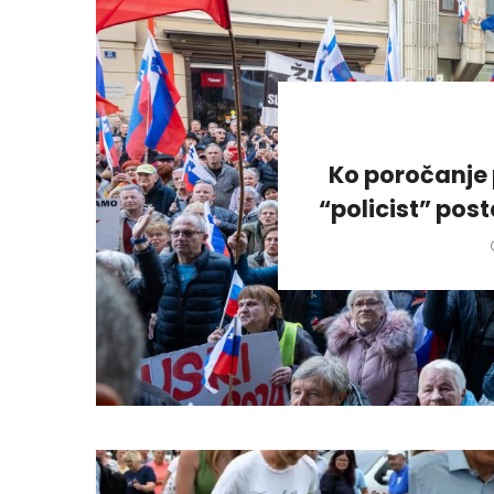
Ko poročanje 
“policist” pos