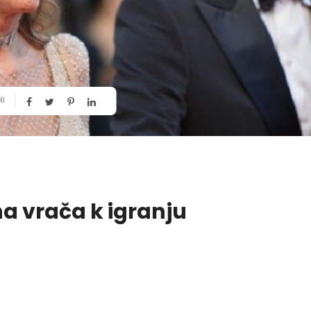
li
na vrača k igranju