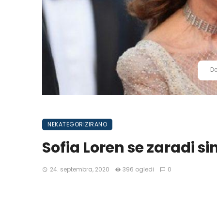
De
NEKATEGORIZIRANO
Sofia Loren se zaradi si
24. septembra, 2020
396 ogledi
0