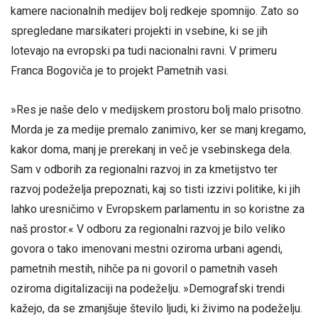
kamere nacionalnih medijev bolj redkeje spomnijo. Zato so
spregledane marsikateri projekti in vsebine, ki se jih
lotevajo na evropski pa tudi nacionalni ravni. V primeru
Franca Bogoviča je to projekt Pametnih vasi.
»Res je naše delo v medijskem prostoru bolj malo prisotno.
Morda je za medije premalo zanimivo, ker se manj kregamo,
kakor doma, manj je prerekanj in več je vsebinskega dela.
Sam v odborih za regionalni razvoj in za kmetijstvo ter
razvoj podeželja prepoznati, kaj so tisti izzivi politike, ki jih
lahko uresničimo v Evropskem parlamentu in so koristne za
naš prostor.« V odboru za regionalni razvoj je bilo veliko
govora o tako imenovani mestni oziroma urbani agendi,
pametnih mestih, nihče pa ni govoril o pametnih vaseh
oziroma digitalizaciji na podeželju. »Demografski trendi
kažejo, da se zmanjšuje število ljudi, ki živimo na podeželju.