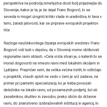
perspektiva na področju kmetijstva dosti bolj prijaznejša do
Slovenije, kakor je ta, je še dejal Franc Bogovič, ki se
seveda ni mogel izogniti kritiki vlade in uradništva, ki tava v
temi, zaradi jalovosti, kar se priprave evropskih projektov
tiče.
Razloge neučinkovitega črpanja evropskih sredstev Franc
Bogovič vidi tudi v dejstvu, da v Sloveniji nismo oblikovali
regionalne ravni oblasti. »Cela vrsta stvari je, o katerih bi se
morali dogovoriti na vmesni ravni med lokalnim okoljem in
Ljubljano. Prepričan sem, da velika večina tistih, ki odločajo
o projektih, včasih sploh ne vedo v čem je srž zadeve, na
primer pri pametni specializaciji, ko je treba povezati
deležnike na lokalni ravni, od posameznih podjetij, šol ali
zasebnikov, društev in zavodov, preko občin do državne
ravni, do znanstveno izobraževalnih inštitucij in agencij, ki