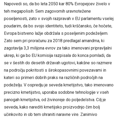
Napovedi so, da bo leta 2050 kar 80% Evropejcev živelo v
teh megapolisih. Sem zagovornih uravnotežene
poseljenosti, zato v svojih razpravah v EU parlamentu vselej
poudarim, da bo svojo identiteto, tudi krščansko, če hočete,
Evropa bistveno lažje obdržala s poseljenim podeželjem.
Zato sem pri proračunu za 2018 predlagal amandma, ki
zagotavlja 3,3 milijona evrov za tako imenovani pripravljalni
ukrep, ki ga bo EU komisija razpisala do konca pomladi, da
se v šestih do desetih državah ugotovi, kakšne so razmere
na področju pokritosti s širokopasovnimi povezavami in
kateri so primeri dobrih praks na različnih področjih na
podeželju. V ospredju je seveda kmetijstvo, tako imenovano
precizno kmetijstvo, uporaba sodobne tehnologije v vseh
panogah kmetijstva, od živinoreje do poljedelstva. Cilj je
seveda, kako narediti kmetijsko proizvodnjo čim bolj
učinkovito in ob tem ohraniti naravne vire. Zanimivo