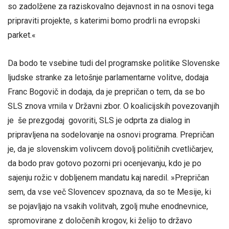
so zadolžene za raziskovalno dejavnost in na osnovi tega
pripraviti projekte, s katerimi bomo prodrli na evropski
parket.«
Da bodo te vsebine tudi del programske politike Slovenske
ljudske stranke za letošnje parlamentarne volitve, dodaja
Franc Bogovič in dodaja, da je prepričan o tem, da se bo
SLS znova vrnila v Državni zbor. O koalicijskih povezovanjih
je še prezgodaj govoriti, SLS je odprta za dialog in
pripravljena na sodelovanje na osnovi programa. Prepričan
je, da je slovenskim volivcem dovolj političnih cvetličarjev,
da bodo prav gotovo pozorni pri ocenjevanju, kdo je po
sajenju rožic v dobljenem mandatu kaj naredil. »Prepričan
sem, da vse več Slovencev spoznava, da so te Mesije, ki
se pojavljajo na vsakih volitvah, zgolj muhe enodnevnice,
spromovirane z določenih krogov, ki želijo to državo