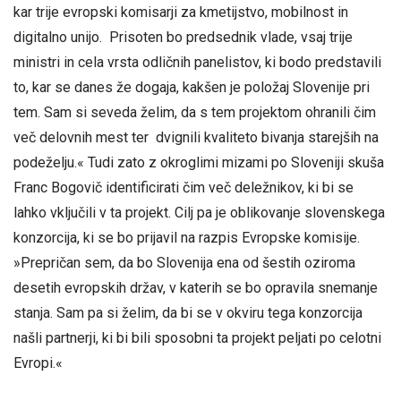
kar trije evropski komisarji za kmetijstvo, mobilnost in
digitalno unijo. Prisoten bo predsednik vlade, vsaj trije
ministri in cela vrsta odličnih panelistov, ki bodo predstavili
to, kar se danes že dogaja, kakšen je položaj Slovenije pri
tem. Sam si seveda želim, da s tem projektom ohranili čim
več delovnih mest ter dvignili kvaliteto bivanja starejših na
podeželju.« Tudi zato z okroglimi mizami po Sloveniji skuša
Franc Bogovič identificirati čim več deležnikov, ki bi se
lahko vključili v ta projekt. Cilj pa je oblikovanje slovenskega
konzorcija, ki se bo prijavil na razpis Evropske komisije.
»Prepričan sem, da bo Slovenija ena od šestih oziroma
desetih evropskih držav, v katerih se bo opravila snemanje
stanja. Sam pa si želim, da bi se v okviru tega konzorcija
našli partnerji, ki bi bili sposobni ta projekt peljati po celotni
Evropi.«