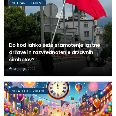
NOTRANJE ZADEVE
Do kod lahko seže sramotenje lastne
države in razvrednotenje državnih
simbolov?
13. junija, 2024
NEKATEGORIZIRANO