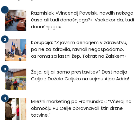
Razmislek: »Vincencij Pavelski, navdih nekega
časa ali tudi današnjega?«. Vsekakor da, tudi
današnjega«
Korupcija: “Z javnim denarjem v zdravstvu,
pa ne za zdravila, ravnali negospodarno,
oziroma za lastni žep. Tokrat na Žalskem«
Želja, cilj ali samo prestavitev? Destinacija
Celje z Deželo Celjsko na sejmu Alpe Adria!
Mrežni marketing po »romunsko«: “Včeraj na
območju PU Celje obravnavali štiri drzne
tatvine.”