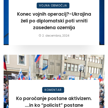
VOJNA OBMOČJA
Konec vojnih operacij?-Ukrajina
želi po diplomatski poti vrniti
zasedena ozemlja
2. decembra, 2024
KOMENTAR
Ko poročanje postane aktivizem.
….in ko “policist” postane