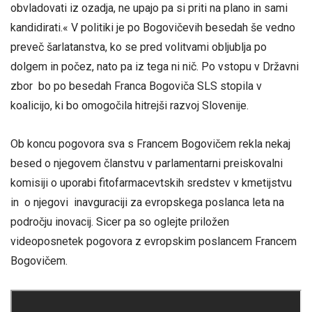
obvladovati iz ozadja, ne upajo pa si priti na plano in sami
kandidirati.« V politiki je po Bogovičevih besedah še vedno
preveč šarlatanstva, ko se pred volitvami obljublja po
dolgem in počez, nato pa iz tega ni nič. Po vstopu v Državni
zbor bo po besedah Franca Bogoviča SLS stopila v
koalicijo, ki bo omogočila hitrejši razvoj Slovenije.
Ob koncu pogovora sva s Francem Bogovičem rekla nekaj
besed o njegovem članstvu v parlamentarni preiskovalni
komisiji o uporabi fitofarmacevtskih sredstev v kmetijstvu
in o njegovi inavguraciji za evropskega poslanca leta na
področju inovacij. Sicer pa so oglejte priložen
videoposnetek pogovora z evropskim poslancem Francem
Bogovičem.