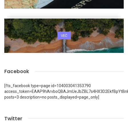
VEČ
Facebook
[fts_facebook type=page id=104003041353790
access_token=EAAP9hArvboQBAJmUeJbZBL7s4HX3D2EkfBpYtBn
posts=3 description=no posts_displayed=page_only]
Twitter