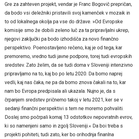
Gre za zahteven projekt, vendar je Franc Bogovič prepričan,
da bodo vsi deležniki pristavili svoj kamenček v mozaik in
to od lokalnega okolja pa vse do države. »Od Evropske
komisije smo že dobili zeleno luč za ta pripravljalni ukrep,
njegovi zaključki pa bodo izhodišča za novo finančno
perspektivo. Poenostavljeno rečeno, kaj je od tega, kar
premoremo, vredno tudi javne podpore, torej tudi evropskih
sredstev. Zato želim, da se tudi doma v Sloveniji intenzivno
pripravljamo na to, kaj bo po letu 2020. Da bomo naprej
vedli, kaj nas čaka, ne pa da bomo znova čakali na to, kar
nam bo Evropa predpisala ali ukazala. Nujno je, da s
črpanjem sredstev pričnemo takoj v letu 2021, ker se v
sedanji finančni perspektivi s tem ne moremo pohvaliti.
Doslej smo počrpali komaj 13 odstotkov nepovratnih evrov,
ki so namenjeni samo in zgolj Sloveniji.« Da boi treba s
projekti pohiteti, tudi zato, ker bo orihodnja finanlna