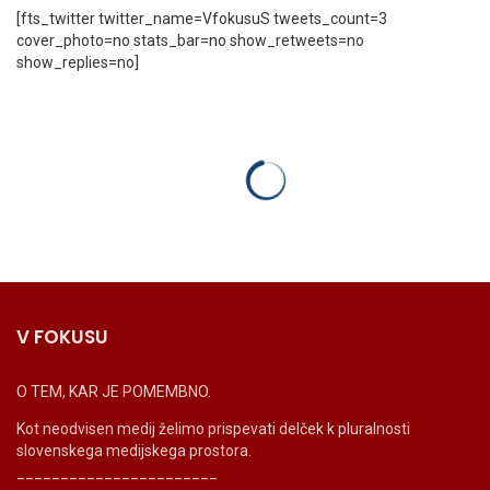
[fts_twitter twitter_name=VfokusuS tweets_count=3
cover_photo=no stats_bar=no show_retweets=no
show_replies=no]
V FOKUSU
O TEM, KAR JE POMEMBNO.
Kot neodvisen medij želimo prispevati delček k pluralnosti
slovenskega medijskega prostora.
_______________________