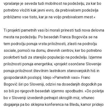
vprašanje je seveda tudi mobilnost na podeželju, za kar bo
potrebno vložiti kak javni evro, da prebivalcem podeželja
približamo vse tisto, kar je na voljo prebivalcem mest.«
Ti projekti pametnih vasi bi morali prinesti tudi nova delovna
mesta na podeželju. Po besedah Franca Bogoviča se na
tem področju ponuja vrsta priložnosti, zlasti na področju
sociale, pomoči na domu, dnevnih centrov, ker bo potrebno
poskrbeti tudi za starejšo populacijo na podeželju. Izjemne
priložnosti ponuja energetika; »projekt osončene Slovenije
ponuja priložnost številnim lastnikom stanovanjskih hiš in
gospodarskih poslopij. Idejo »Pametnih vasi« Franc
Bogovič širi po Sloveniji, odzivi na dosedanjih dogodkih pa
so bili po njegovih besedah izjemno spodbudni. »Do poletja
bo v Sloveniji izvedenih petnajst okroglih miz, vrhunec
dogajanja pa bo sklepna konferenca na Bledu, kamor pridejo