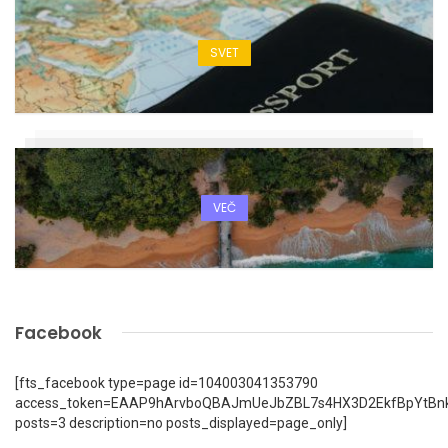
SVET
VEČ
Facebook
[fts_facebook type=page id=104003041353790
access_token=EAAP9hArvboQBAJmUeJbZBL7s4HX3D2EkfBpYtBn
posts=3 description=no posts_displayed=page_only]