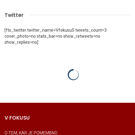
Twitter
[fts_twitter twitter_name=VfokusuS tweets_count=3
cover_photo=no stats_bar=no show_retweets=no
show_replies=no]
V FOKUSU
O TEM, KAR JE POMEMBNO.