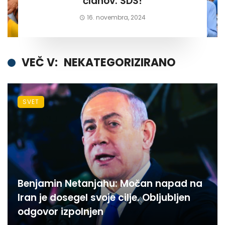
članov. SDS!
16. novembra, 2024
VEČ V:
NEKATEGORIZIRANO
SVET
Benjamin Netanjahu: Močan napad na
Iran je dosegel svoje cilje. Obljubljen
odgovor izpolnjen