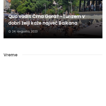
Quo vadis Črna Gora? -Turizem v
dobri želji kaže največ Balkana
24. avgusta, 2023
Vreme