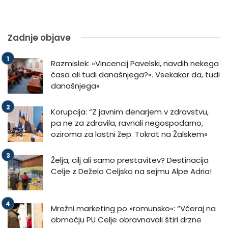
Zadnje objave
Razmislek: »Vincencij Pavelski, navdih nekega
časa ali tudi današnjega?«. Vsekakor da, tudi
današnjega«
Korupcija: “Z javnim denarjem v zdravstvu,
pa ne za zdravila, ravnali negospodarno,
oziroma za lastni žep. Tokrat na Žalskem«
Želja, cilj ali samo prestavitev? Destinacija
Celje z Deželo Celjsko na sejmu Alpe Adria!
Mrežni marketing po »romunsko«: “Včeraj na
območju PU Celje obravnavali štiri drzne