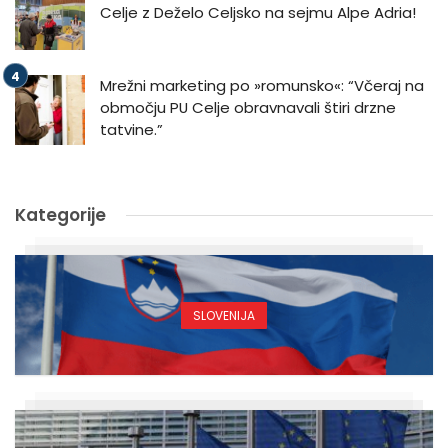
Celje z Deželo Celjsko na sejmu Alpe Adria!
Mrežni marketing po »romunsko«: “Včeraj na
območju PU Celje obravnavali štiri drzne
tatvine.”
Kategorije
SLOVENIJA