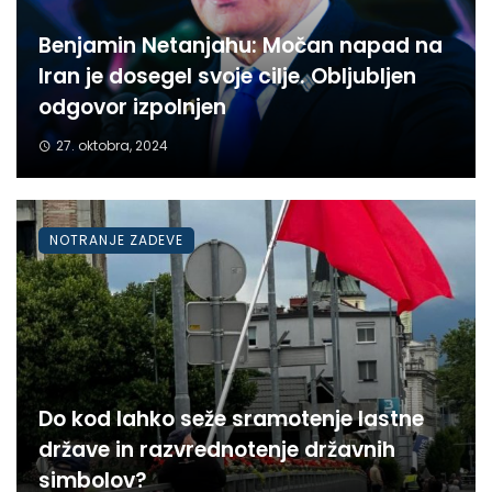
Benjamin Netanjahu: Močan napad na
Iran je dosegel svoje cilje. Obljubljen
odgovor izpolnjen
27. oktobra, 2024
NOTRANJE ZADEVE
Do kod lahko seže sramotenje lastne
države in razvrednotenje državnih
simbolov?