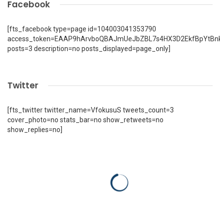
Facebook
[fts_facebook type=page id=104003041353790
access_token=EAAP9hArvboQBAJmUeJbZBL7s4HX3D2EkfBpYtBn
posts=3 description=no posts_displayed=page_only]
Twitter
[fts_twitter twitter_name=VfokusuS tweets_count=3
cover_photo=no stats_bar=no show_retweets=no
show_replies=no]