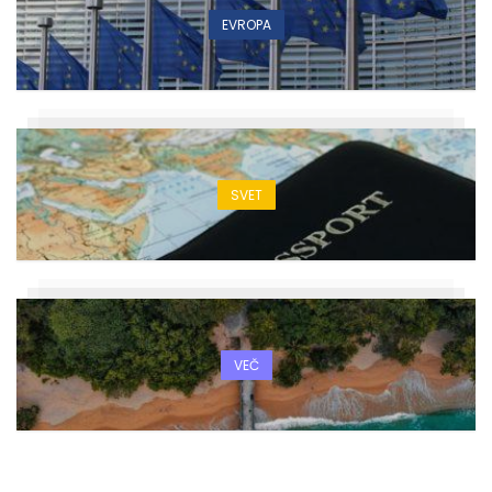
EVROPA
SVET
VEČ