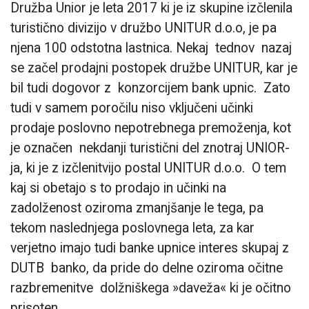
Družba Unior je leta 2017 ki je iz skupine izčlenila
turistično divizijo v družbo UNITUR d.o.o, je pa
njena 100 odstotna lastnica. Nekaj tednov nazaj
se začel prodajni postopek družbe UNITUR, kar je
bil tudi dogovor z konzorcijem bank upnic. Zato
tudi v samem poročilu niso vključeni učinki
prodaje poslovno nepotrebnega premoženja, kot
je označen nekdanji turistični del znotraj UNIOR-
ja, ki je z izčlenitvijo postal UNITUR d.o.o. O tem
kaj si obetajo s to prodajo in učinki na
zadolženost oziroma zmanjšanje le tega, pa
tekom naslednjega poslovnega leta, za kar
verjetno imajo tudi banke upnice interes skupaj z
DUTB banko, da pride do delne oziroma očitne
razbremenitve dolžniškega »daveža« ki je očitno
prisoten.