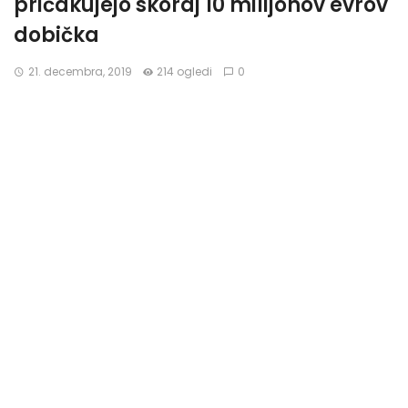
pričakujejo skoraj 10 milijonov evrov
dobička
21. decembra, 2019
214 ogledi
0