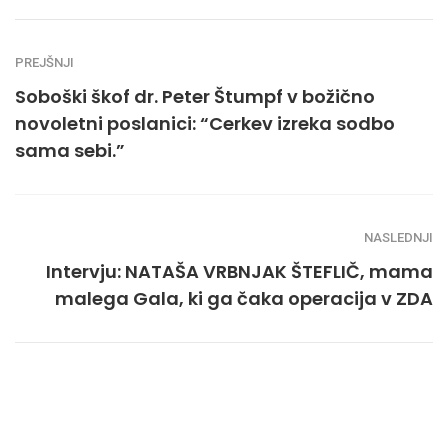
PREJŠNJI
Soboški škof dr. Peter Štumpf v božično
novoletni poslanici: “Cerkev izreka sodbo
sama sebi.”
NASLEDNJI
Intervju: NATAŠA VRBNJAK ŠTEFLIČ, mama
malega Gala, ki ga čaka operacija v ZDA