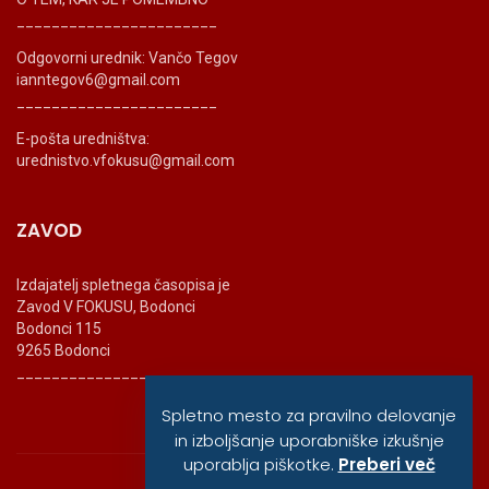
_______________________
Odgovorni urednik: Vančo Tegov
ianntegov6@gmail.com
_______________________
E-pošta uredništva:
urednistvo.vfokusu@gmail.com
ZAVOD
Izdajatelj spletnega časopisa je
Zavod V FOKUSU, Bodonci
Bodonci 115
9265 Bodonci
_______________________
Spletno mesto za pravilno delovanje
in izboljšanje uporabniške izkušnje
uporablja piškotke.
Preberi več