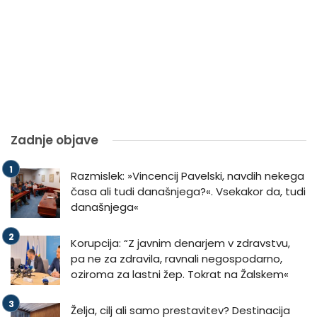
Zadnje objave
Razmislek: »Vincencij Pavelski, navdih nekega
časa ali tudi današnjega?«. Vsekakor da, tudi
današnjega«
Korupcija: “Z javnim denarjem v zdravstvu,
pa ne za zdravila, ravnali negospodarno,
oziroma za lastni žep. Tokrat na Žalskem«
Želja, cilj ali samo prestavitev? Destinacija