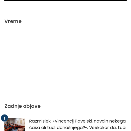
Vreme
Zadnje objave
Razmislek: »Vincencij Pavelski, navdih nekega
časa ali tudi današnjega?«. Vsekakor da, tudi