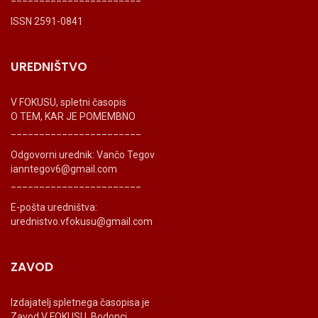
ISSN 2591-0841
UREDNIŠTVO
V FOKUSU, spletni časopis
O TEM, KAR JE POMEMBNO
_______________________
Odgovorni urednik: Vančo Tegov
ianntegov6@gmail.com
_______________________
E-pošta uredništva:
urednistvo.vfokusu@gmail.com
ZAVOD
Izdajatelj spletnega časopisa je
Zavod V FOKUSU, Bodonci