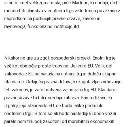
in ne bi imel velikega smisla, piše Martens, ki dodaja, da bi
moralo biti članstvo v enotnem trgu zato tesno povezano z
napredkom na področjih pravne države, zavore in
ravnovesja, funkcionalne institucije itd.
Nikakor ne gre za zgolj gospodarski projekt. Enotni trg je
več kot območje proste trgovine. Je jedro EU. Velik del
zakonodaje EU se nanaša na notranji trg in določa skupne
standarde. Delujoča pravna država, ki zagotavlja izvrševanje
teh zakonov, je zato bistvena za notranji trg EU. Standardi
pravne države bi bili osrednja zahteva. Samo države, ki
izpolnjujejo standarde EU, se bodo lahko pridružile
enotnemu trgu. S tem so ali bodo naslednji ki bodo vozili
paralelnem tiru bolj zaščiteni od morebitnih ekonomskih