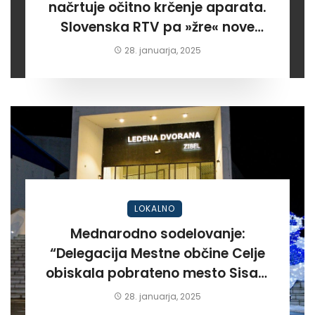
načrtuje očitno krčenje aparata.
Slovenska RTV pa »žre« nove
milijone za rdeče programe”
28. januarja, 2025
LOKALNO
Mednarodno sodelovanje:
“Delegacija Mestne občine Celje
obiskala pobrateno mesto Sisak.
Po dooolgem času!”
28. januarja, 2025