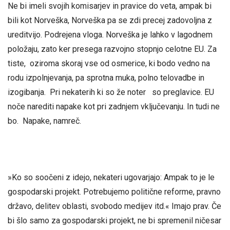
Ne bi imeli svojih komisarjev in pravice do veta, ampak bi
bili kot Norveška, Norveška pa se zdi precej zadovoljna z
ureditvijo. Podrejena vloga. Norveška je lahko v lagodnem
položaju, zato ker presega razvojno stopnjo celotne EU. Za
tiste, oziroma skoraj vse od osmerice, ki bodo vedno na
rodu izpolnjevanja, pa sprotna muka, polno telovadbe in
izogibanja. Pri nekaterih ki so že noter so preglavice. EU
noče narediti napake kot pri zadnjem vključevanju. In tudi ne
bo. Napake, namreč.
»Ko so soočeni z idejo, nekateri ugovarjajo: Ampak to je le
gospodarski projekt. Potrebujemo politične reforme, pravno
državo, delitev oblasti, svobodo medijev itd.« Imajo prav. Če
bi šlo samo za gospodarski projekt, ne bi spremenil ničesar