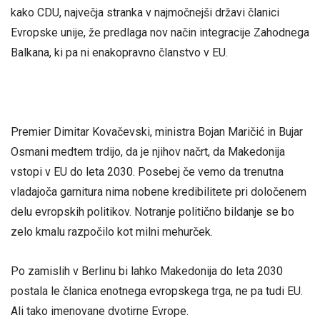
kako CDU, največja stranka v najmočnejši državi članici
Evropske unije, že predlaga nov način integracije Zahodnega
Balkana, ki pa ni enakopravno članstvo v EU.
Premier Dimitar Kovačevski, ministra Bojan Maričić in Bujar
Osmani medtem trdijo, da je njihov načrt, da Makedonija
vstopi v EU do leta 2030. Posebej če vemo da trenutna
vladajoča garnitura nima nobene kredibilitete pri določenem
delu evropskih politikov. Notranje politično bildanje se bo
zelo kmalu razpočilo kot milni mehurček.
Po zamislih v Berlinu bi lahko Makedonija do leta 2030
postala le članica enotnega evropskega trga, ne pa tudi EU.
Ali tako imenovane dvotirne Evrope.