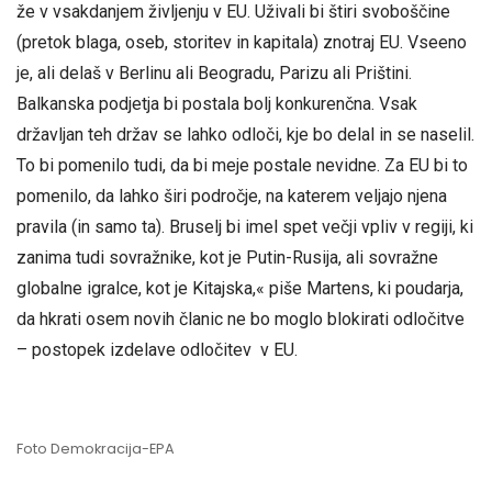
že v vsakdanjem življenju v EU. Uživali bi štiri svoboščine
(pretok blaga, oseb, storitev in kapitala) znotraj EU. Vseeno
je, ali delaš v Berlinu ali Beogradu, Parizu ali Prištini.
Balkanska podjetja bi postala bolj konkurenčna. Vsak
državljan teh držav se lahko odloči, kje bo delal in se naselil.
To bi pomenilo tudi, da bi meje postale nevidne. Za EU bi to
pomenilo, da lahko širi področje, na katerem veljajo njena
pravila (in samo ta). Bruselj bi imel spet večji vpliv v regiji, ki
zanima tudi sovražnike, kot je Putin-Rusija, ali sovražne
globalne igralce, kot je Kitajska,« piše Martens, ki poudarja,
da hkrati osem novih članic ne bo moglo blokirati odločitve
– postopek izdelave odločitev v EU.
Foto Demokracija-EPA