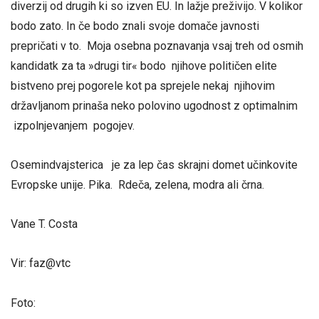
diverzij od drugih ki so izven EU. In lažje preživijo. V kolikor
bodo zato. In če bodo znali svoje domače javnosti
prepričati v to. Moja osebna poznavanja vsaj treh od osmih
kandidatk za ta »drugi tir« bodo njihove političen elite
bistveno prej pogorele kot pa sprejele nekaj njihovim
državljanom prinaša neko polovino ugodnost z optimalnim
izpolnjevanjem pogojev.
Osemindvajsterica je za lep čas skrajni domet učinkovite
Evropske unije. Pika. Rdeča, zelena, modra ali črna.
Vane T. Costa
Vir: faz@vtc
Foto: