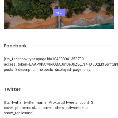
VEČ
Facebook
[fts_facebook type=page id=104003041353790
access_token=EAAP9hArvboQBAJmUeJbZBL7s4HX3D2EkfBpYtBn
posts=3 description=no posts_displayed=page_only]
Twitter
[fts_twitter twitter_name=VfokusuS tweets_count=3
cover_photo=no stats_bar=no show_retweets=no
show_replies=no]