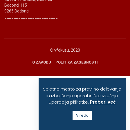
Bodonci 115
9265 Bodonci
_______________________
© vfokusu, 2020
O ZAVODU
POLITIKA ZASEBNOSTI
Spletno mesto za pravilno delovanje
in izboljšanje uporabniške izkušnje
uporablja piškotke.
Preberi več
V redu