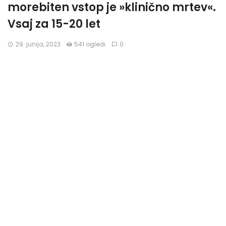
morebiten vstop je »klinično mrtev«.
Vsaj za 15-20 let
29. junija, 2023
541 ogledi
0