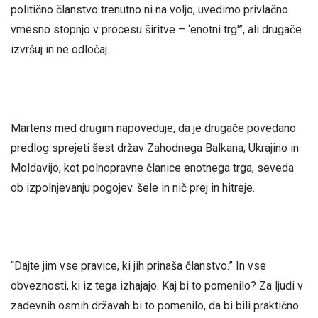
politično članstvo trenutno ni na voljo, uvedimo privlačno
vmesno stopnjo v procesu širitve – ‘enotni trg'”, ali drugače
izvršuj in ne odločaj.
Martens med drugim napoveduje, da je drugače povedano
predlog sprejeti šest držav Zahodnega Balkana, Ukrajino in
Moldavijo, kot polnopravne članice enotnega trga, seveda
ob izpolnjevanju pogojev. šele in nič prej in hitreje.
“Dajte jim vse pravice, ki jih prinaša članstvo.” In vse
obveznosti, ki iz tega izhajajo. Kaj bi to pomenilo? Za ljudi v
zadevnih osmih državah bi to pomenilo, da bi bili praktično