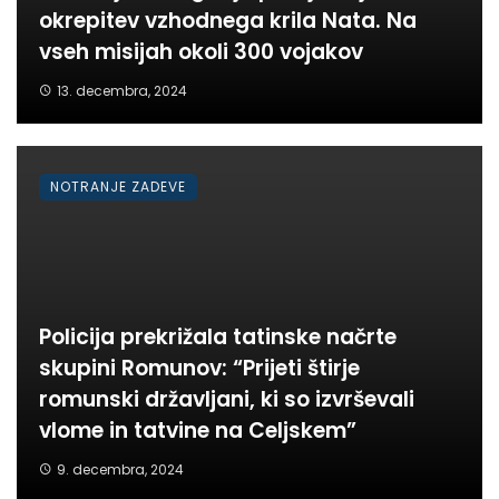
okrepitev vzhodnega krila Nata. Na
vseh misijah okoli 300 vojakov
13. decembra, 2024
NOTRANJE ZADEVE
Policija prekrižala tatinske načrte
skupini Romunov: “Prijeti štirje
romunski državljani, ki so izvrševali
vlome in tatvine na Celjskem”
9. decembra, 2024