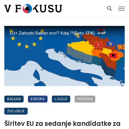
EU+ Zahodni Balkan eno!? Kdaj !?(Foto: EPA)
BALKAN
EVROPA
LJUDJE
POLITIKA
ŽIVLJENJE
Širitev EU za sedanje kandidatke za