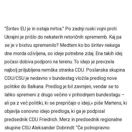
“Širitev EU je in ostaja mrtva.” Po zadnji ruski vojni proti
Ukrajini je prišlo do nekaterih retoričnih sprememb. Kaj pa
se je v bistvu spremenilo? Medtem ko bo širitev nekega
dne morda oživljena, so ideje potrebne zdaj. Ena takih idej
počasi dobiva podporo na terenu. To idejo je prevzela
najbolj priljubljena nemška stranka CDU. Poslanska skupina
CDU/CSU je nedavno v bundestag vložila predlog nove
politike do Balkana. Predlog je bil zavrnjen, vendar se to
lahko spremeni z drugo večino v prihodnjem bundestagu –
ali pa z več politiki, ki se prepričajo o ideji,« piše Martens, ki
objavlja osnovno idejo predloga, ki ga je podpisal
predsednik CDU Friedrich. Merz in predsednik regionalne
skupine CSU Aleksander Dobrindt: “Če polnopravno