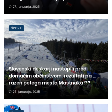
27. januarja, 2025
ŠPORT
Slovenski deskarji nastopili pred
domačim občinstvom, rezultati pa …
razen petega mesta Mastnaka!??
25. januarja, 2025