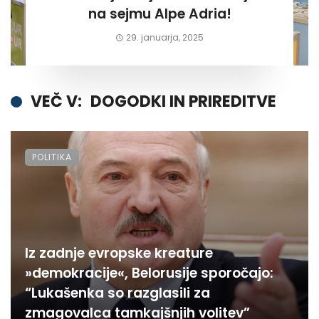
na sejmu Alpe Adria!
29. januarja, 2025
VEČ V:
DOGODKI IN PRIREDITVE
POLITIKA
Iz zadnje evropske kreature
»demokracije«, Belorusije sporočajo:
“Lukašenka so razglasili za
zmagovalca tamkajšnjih volitev”