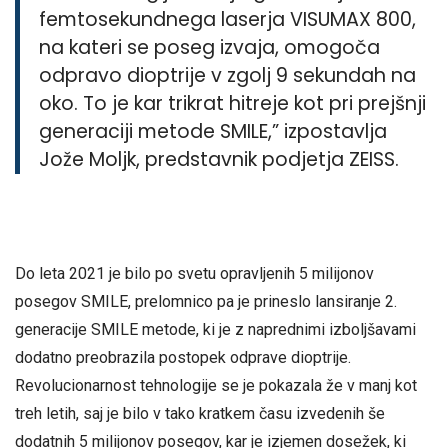
femtosekundnega laserja VISUMAX 800,
na kateri se poseg izvaja, omogoča
odpravo dioptrije v zgolj 9 sekundah na
oko. To je kar trikrat hitreje kot pri prejšnji
generaciji metode SMILE,” izpostavlja
Jože Moljk, predstavnik podjetja ZEISS.
Do leta 2021 je bilo po svetu opravljenih 5 milijonov
posegov SMILE, prelomnico pa je prineslo lansiranje 2.
generacije SMILE metode, ki je z naprednimi izboljšavami
dodatno preobrazila postopek odprave dioptrije.
Revolucionarnost tehnologije se je pokazala že v manj kot
treh letih, saj je bilo v tako kratkem času izvedenih še
dodatnih 5 milijonov posegov, kar je izjemen dosežek, ki