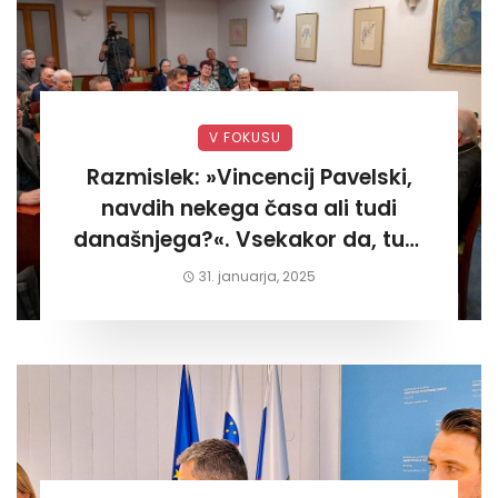
V FOKUSU
Razmislek: »Vincencij Pavelski,
navdih nekega časa ali tudi
današnjega?«. Vsekakor da, tudi
današnjega«
31. januarja, 2025