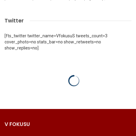
Twitter
[fts_twitter twitter_name=VfokusuS tweets_count=3
cover_photo=no stats_bar=no show_retweets=no
show_replies=no]
V FOKUSU