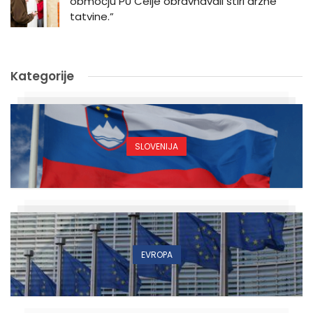
območju PU Celje obravnavali štiri drzne
tatvine.”
Kategorije
SLOVENIJA
EVROPA