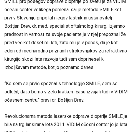
SMILE pro posegov odprave dioptrije po svetu je za VIDIM
očesni center velikega pomena, saj je metodo SMILE kot
prvi v Slovenijo pripeljal njegov lastnik in ustanovitelj
Boštjan Drev, dr. med. specialist oftalmolog-kirurg. Izjemno
prednost in varnost za svoje paciente je v njej prepoznal že
pred več kot desetimi leti, zato mu je v ponos, da je kot
eden od mednarodno priznanih strokovnjakov za refraktivno
kirurgijo skozi leta razvoja tudi sam doprinesel k
izboljšavam metode, kot jo poznamo danes.
“Ko sem se prvič spoznal s tehnologijo SMILE, sem se
odločil, da jo bomo v zelo kratkem času izvajali tudi v VIDIM
očesnem centru,“ pravi dr. Boštjan Drev.
Revolucionarna metoda laserske odprave dioptrije SMILE je
bila na trg lansirana leta 2011. VIDIM očesni center jo je leta