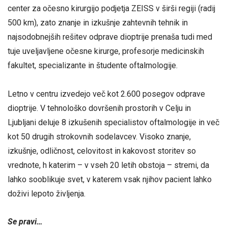
center za očesno kirurgijo podjetja ZEISS v širši regiji (radij
500 km), zato znanje in izkušnje zahtevnih tehnik in
najsodobnejših rešitev odprave dioptrije prenaša tudi med
tuje uveljavljene očesne kirurge, profesorje medicinskih
fakultet, specializante in študente oftalmologije.
Letno v centru izvedejo več kot 2.600 posegov odprave
dioptrije. V tehnološko dovršenih prostorih v Celju in
Ljubljani deluje 8 izkušenih specialistov oftalmologije in več
kot 50 drugih strokovnih sodelavcev. Visoko znanje,
izkušnje, odličnost, celovitost in kakovost storitev so
vrednote, h katerim – v vseh 20 letih obstoja – stremi, da
lahko sooblikuje svet, v katerem vsak njihov pacient lahko
doživi lepoto življenja.
Se pravi…