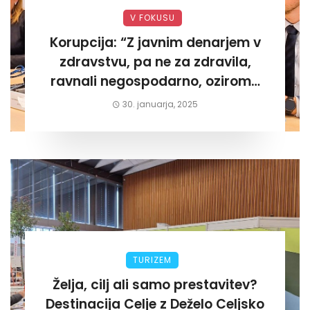
V FOKUSU
Korupcija: “Z javnim denarjem v
zdravstvu, pa ne za zdravila,
ravnali negospodarno, oziroma
za lastni žep. Tokrat na Žalskem«
30. januarja, 2025
TURIZEM
Želja, cilj ali samo prestavitev?
Destinacija Celje z Deželo Celjsko