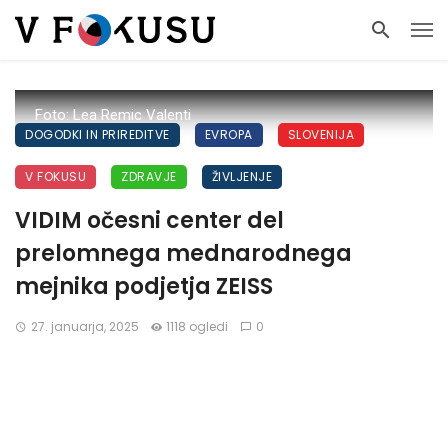
Foto: Lea Remic Valenti
DOGODKI IN PRIREDITVE
EVROPA
SLOVENIJA
V FOKUSU
ZDRAVJE
ŽIVLJENJE
VIDIM očesni center del
prelomnega mednarodnega
mejnika podjetja ZEISS
27. januarja, 2025
1118 ogledi
0