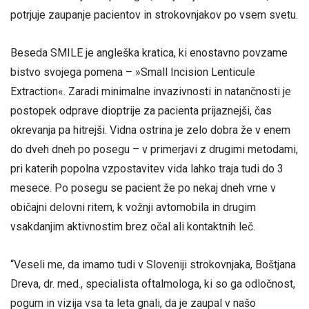
potrjuje zaupanje pacientov in strokovnjakov po vsem svetu.
Beseda SMILE je angleška kratica, ki enostavno povzame
bistvo svojega pomena – »Small Incision Lenticule
Extraction«. Zaradi minimalne invazivnosti in natančnosti je
postopek odprave dioptrije za pacienta prijaznejši, čas
okrevanja pa hitrejši. Vidna ostrina je zelo dobra že v enem
do dveh dneh po posegu – v primerjavi z drugimi metodami,
pri katerih popolna vzpostavitev vida lahko traja tudi do 3
mesece. Po posegu se pacient že po nekaj dneh vrne v
običajni delovni ritem, k vožnji avtomobila in drugim
vsakdanjim aktivnostim brez očal ali kontaktnih leč.
“Veseli me, da imamo tudi v Sloveniji strokovnjaka, Boštjana
Dreva, dr. med., specialista oftalmologa, ki so ga odločnost,
pogum in vizija vsa ta leta gnali, da je zaupal v našo