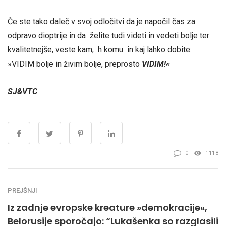
Če ste tako daleč v svoj odločitvi da je napočil čas za
odpravo dioptrije in da želite tudi videti in vedeti bolje ter
kvalitetnejše, veste kam, h komu in kaj lahko dobite:
»VIDIM bolje in živim bolje, preprosto
VIDIM!«
SJ&VTC
0
1118
PREJŠNJI
Iz zadnje evropske kreature »demokracije«,
Belorusije sporočajo: “Lukašenka so razglasili