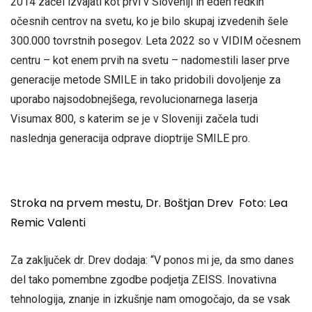
2014 začel izvajati kot prvi v Sloveniji in eden redkih
očesnih centrov na svetu, ko je bilo skupaj izvedenih šele
300.000 tovrstnih posegov. Leta 2022 so v VIDIM očesnem
centru – kot enem prvih na svetu – nadomestili laser prve
generacije metode SMILE in tako pridobili dovoljenje za
uporabo najsodobnejšega, revolucionarnega laserja
Visumax 800, s katerim se je v Sloveniji začela tudi
naslednja generacija odprave dioptrije SMILE pro.
Stroka na prvem mestu, Dr. Boštjan Drev Foto: Lea
Remic Valenti
Za zaključek dr. Drev dodaja: “V ponos mi je, da smo danes
del tako pomembne zgodbe podjetja ZEISS. Inovativna
tehnologija, znanje in izkušnje nam omogočajo, da se vsak