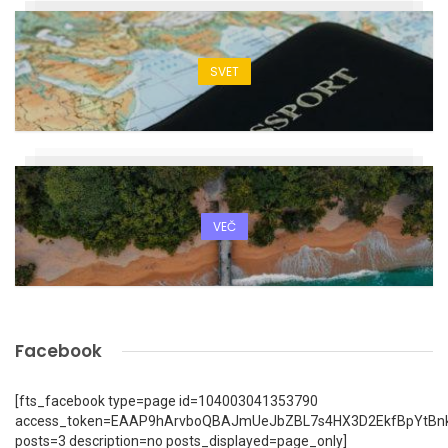
SVET
VEČ
Facebook
[fts_facebook type=page id=104003041353790
access_token=EAAP9hArvboQBAJmUeJbZBL7s4HX3D2EkfBpYtBn
posts=3 description=no posts_displayed=page_only]