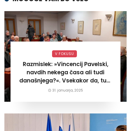
V FOKUSU
Razmislek: »Vincencij Pavelski,
navdih nekega časa ali tudi
današnjega?«. Vsekakor da, tudi
današnjega«
31. januarja, 2025