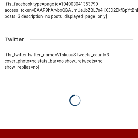
[fts_facebook type=page id=104003041353790
access_token=EAAP9hArvboQBAJmUeJbZBL7s4HX3D2EkfBpYtBn
posts=3 description=no posts_displayed=page_only]
Twitter
[fts_twitter twitter_name=VfokusuS tweets_count=3
cover_photo=no stats_bar=no show_retweets=no
show_replies=no]