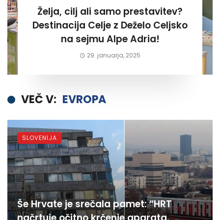
Želja, cilj ali samo prestavitev?
Destinacija Celje z Deželo Celjsko
na sejmu Alpe Adria!
29. januarja, 2025
VEČ V:
EVROPA
SLOVENIJA
Še Hrvate je srečala pamet: “HRT
načrtuje očitno krčenje aparata.