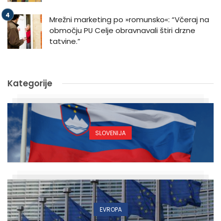
Mrežni marketing po »romunsko«: “Včeraj na
območju PU Celje obravnavali štiri drzne
tatvine.”
Kategorije
SLOVENIJA
EVROPA