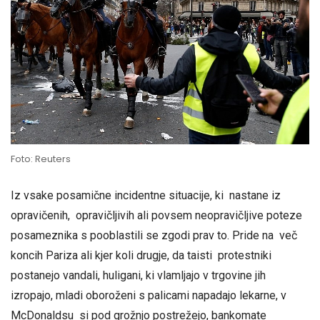
Foto: Reuters
Iz vsake posamične incidentne situacije, ki nastane iz
opravičenih, opravičljivih ali povsem neopravičljive poteze
posameznika s pooblastili se zgodi prav to. Pride na več
koncih Pariza ali kjer koli drugje, da taisti protestniki
postanejo vandali, huligani, ki vlamljajo v trgovine jih
izropajo, mladi oboroženi s palicami napadajo lekarne, v
McDonaldsu si pod grožnjo postrežejo, bankomate