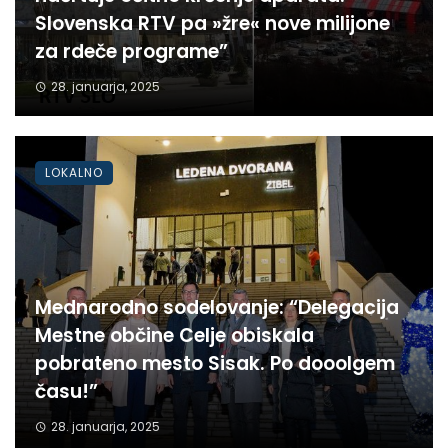
Slovenska RTV pa »žre« nove milijone
za rdeče programe”
28. januarja, 2025
LOKALNO
Mednarodno sodelovanje: “Delegacija
Mestne občine Celje obiskala
pobrateno mesto Sisak. Po dooolgem
času!”
28. januarja, 2025