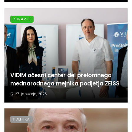
ZDRAVJE
VIDIM očesni center del prelomnega
mednarodnega mejnika podjetja ZEISS
27. januarja, 2025
POLITIKA