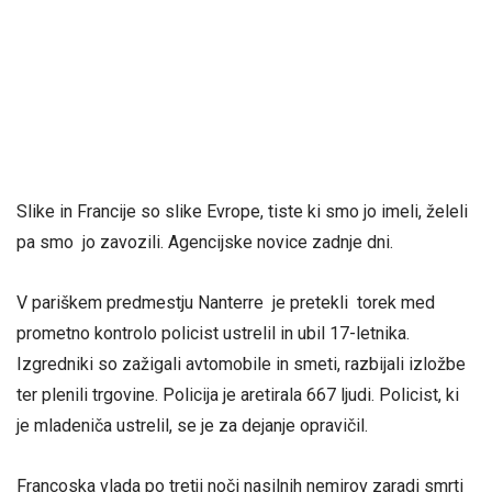
Slike in Francije so slike Evrope, tiste ki smo jo imeli, želeli
pa smo jo zavozili. Agencijske novice zadnje dni.
V pariškem predmestju Nanterre je pretekli torek med
prometno kontrolo policist ustrelil in ubil 17-letnika.
Izgredniki so zažigali avtomobile in smeti, razbijali izložbe
ter plenili trgovine. Policija je aretirala 667 ljudi. Policist, ki
je mladeniča ustrelil, se je za dejanje opravičil.
Francoska vlada po tretji noči nasilnih nemirov zaradi smrti