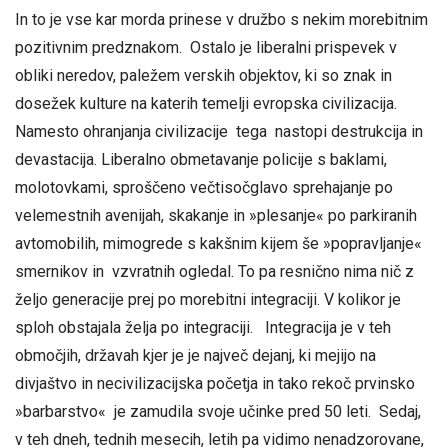
In to je vse kar morda prinese v družbo s nekim morebitnim
pozitivnim predznakom. Ostalo je liberalni prispevek v
obliki neredov, paležem verskih objektov, ki so znak in
dosežek kulture na katerih temelji evropska civilizacija.
Namesto ohranjanja civilizacije tega nastopi destrukcija in
devastacija. Liberalno obmetavanje policije s baklami,
molotovkami, sproščeno večtisočglavo sprehajanje po
velemestnih avenijah, skakanje in »plesanje« po parkiranih
avtomobilih, mimogrede s kakšnim kijem še »popravljanje«
smernikov in vzvratnih ogledal. To pa resnično nima nič z
željo generacije prej po morebitni integraciji. V kolikor je
sploh obstajala želja po integraciji. Integracija je v teh
območjih, državah kjer je je največ dejanj, ki mejijo na
divjaštvo in necivilizacijska početja in tako rekoč prvinsko
»barbarstvo« je zamudila svoje učinke pred 50 leti. Sedaj,
v teh dneh, tednih mesecih, letih pa vidimo nenadzorovane,