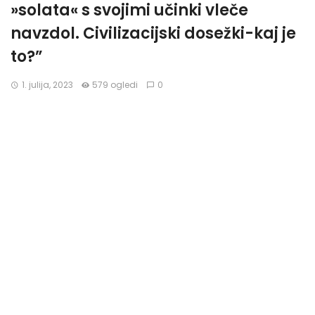
»solata« s svojimi učinki vleče
navzdol. Civilizacijski dosežki-kaj je
to?”
1. julija, 2023
579 ogledi
0