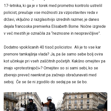
17-letnika, ki ga je v torek med prometno kontrolo ustrelil
policist, preučuje vse možnosti za vzpostavitev reda v
državi, vključno z razglasitvijo izrednih razmer, je danes
dejala francoska premierka Elisabeth Borne. Nočne izgrede
v več mestih je označila za “neznosne in neopravičljive”.
Dodatno vpoklicanih 40 tisoč policistov. Ali je to vse kar
premore tamkajšnja vlada? Ja, pa še samo sebe bolj ovira
kot učinkuje pri vseh zaščitnih početjih. Kakšno omejitev pa
imajo »protestirajoči«? Omejitev so si sami sebi, ko se
zberejo preveč naenkrat pa začnejo obračunavati med
seboj. Če se še ni zgodilo do sedaj pa se še bo.