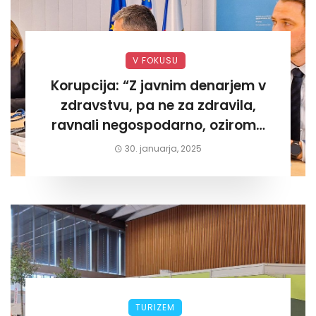
V FOKUSU
Korupcija: “Z javnim denarjem v
zdravstvu, pa ne za zdravila,
ravnali negospodarno, oziroma
za lastni žep. Tokrat na Žalskem«
30. januarja, 2025
TURIZEM