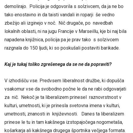
demolirajo. Policija je odgovorila s solzivcem, da ja ne bo
tako enostavno in da taisti vandali in roparji še vedno
zbežijo ali izginejo v noč. Nič drugače, po navedbah
lokalnih oblasti, ni na jugu Francije v Marseillu, kje bi naj bila
napadena knjižnica, policija pa je prav tako s solzivcem
razgnala do 150 ljudi, ki so poskušali postaviti barikade.
Kaj je tukaj toliko zgrešenega da se ne da popraviti?
V izhodišču vse. Predvsem liberalnost družbe, ki dopušča
vsakomur vse da svobodno počne le da ne rabi odgovarjati
za nič. Nekoč je ta liberalizem prinesel raznovrstnost v
kulturi, umetnosti, ki je prinesla svetovna imena v kulturi,
umetnosti, znanosti in književnosti. Danes ta liberalizem
prinese le tu in tam kakšnega izstopajočega nogometaša,
košarkarja ali kakšnega drugega športnika večjega formata.