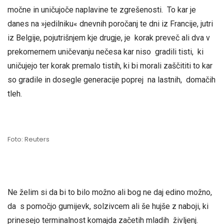
močne in uničujoče naplavine te zgrešenosti. To kar je
danes na »jedilniku« dnevnih poročanj te dni iz Francije, jutri
iz Belgije, pojutrišnjem kje drugje, je korak preveč ali dva v
prekomernem uničevanju nečesa kar niso gradili tisti, ki
uničujejo ter korak premalo tistih, ki bi morali zaščititi to kar
so gradile in dosegle generacije poprej na lastnih, domačih
tleh.
Foto: Reuters
Ne želim si da bi to bilo možno ali bog ne daj edino možno,
da s pomočjo gumijevk, solzivcem ali še hujše z naboji, ki
prinesejo terminalnost komajda začetih mladih življenj.