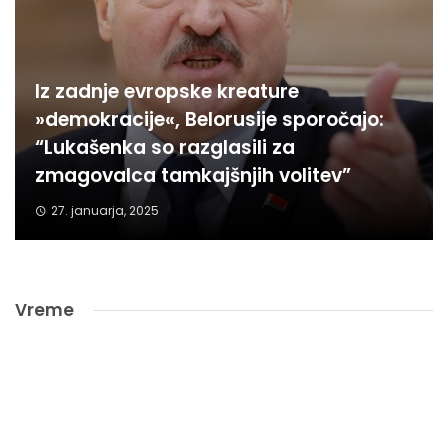
Iz zadnje evropske kreature
»demokracije«, Belorusije sporočajo:
“Lukašenka so razglasili za
zmagovalca tamkajšnjih volitev”
27. januarja, 2025
Vreme